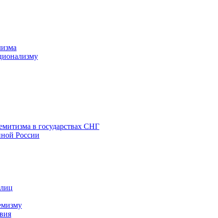
лизма
ционализму
емитизма в государствах СНГ
нной России
 лиц
емизму
вия