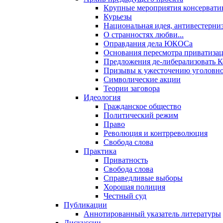
Крупные мероприятия консервати
Курьезы
Национальная идея, антивестерни
О странностях любви...
Оправдания дела ЮКОСа
Основания пересмотра приватиза
Предложения де-либерализовать 
Призывы к ужесточению уголовног
Символические акции
Теории заговора
Идеология
Гражданское общество
Политический режим
Право
Революция и контрреволюция
Свобода слова
Практика
Приватность
Свобода слова
Справедливые выборы
Хорошая полиция
Честный суд
Публикации
Аннотированный указатель литературы
Дискуссии