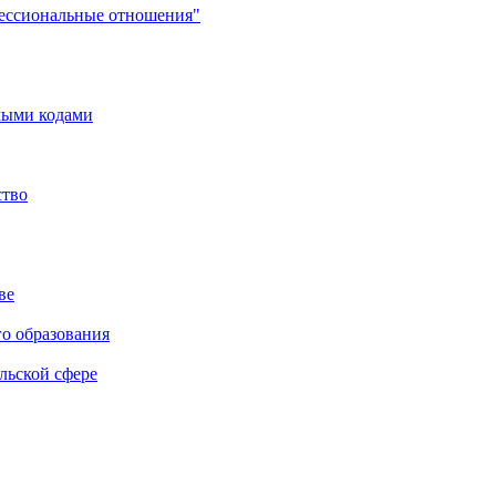
фессиональные отношения"
мыми кодами
ство
ве
го образования
льской сфере