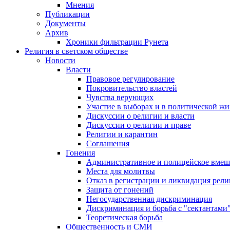
Мнения
Публикации
Документы
Архив
Хроники фильтрации Рунета
Религия в светском обществе
Новости
Власти
Правовое регулирование
Покровительство властей
Чувства верующих
Участие в выборах и в политической ж
Дискуссии о религии и власти
Дискуссии о религии и праве
Религии и карантин
Соглашения
Гонения
Административное и полицейское вмеш
Места для молитвы
Отказ в регистрации и ликвидация рел
Защита от гонений
Негосударственная дискриминация
Дискриминация и борьба с "сектантами
Теоретическая борьба
Общественность и СМИ