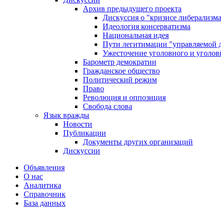
Архив предыдущего проекта
Дискуссия о "кризисе либерализм
Идеология консерватизма
Национальная идея
Пути легитимации "управляемой 
Ужесточение уголовного и уголов
Барометр демократии
Гражданское общество
Политический режим
Право
Революция и оппозиция
Свобода слова
Язык вражды
Новости
Публикации
Документы других организаций
Дискуссии
Объявления
О нас
Аналитика
Справочник
База данных