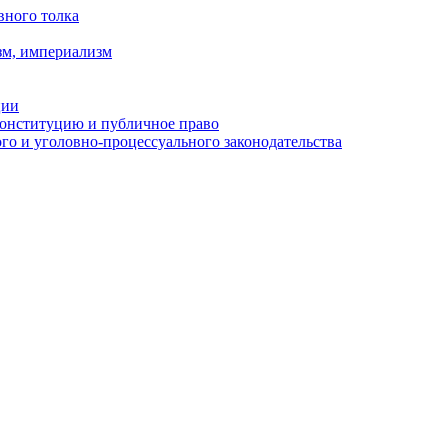
вного толка
зм, империализм
ции
Конституцию и публичное право
о и уголовно-процессуального законодательства