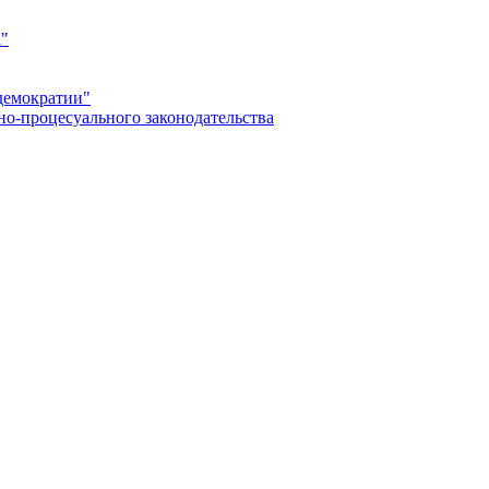
а"
демократии"
но-процесуального законодательства