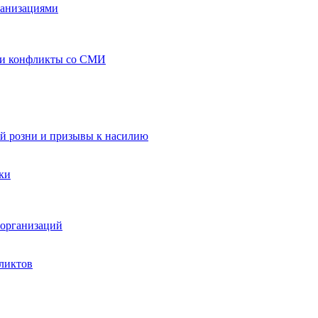
ганизациями
 и конфликты со СМИ
й розни и призывы к насилию
ки
организаций
ликтов