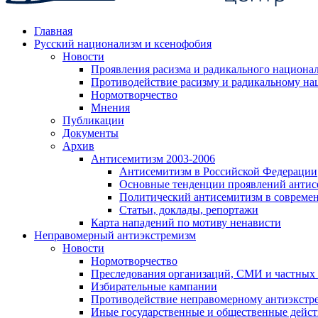
Главная
Русский национализм и ксенофобия
Новости
Проявления расизма и радикального национа
Противодействие расизму и радикальному на
Нормотворчество
Мнения
Публикации
Документы
Архив
Антисемитизм 2003-2006
Антисемитизм в Российской Федерации
Основные тенденции проявлений антис
Политический антисемитизм в совреме
Статьи, доклады, репортажи
Карта нападений по мотиву ненависти
Неправомерный антиэкстремизм
Новости
Нормотворчество
Преследования организаций, СМИ и частных
Избирательные кампании
Противодействие неправомерному антиэкстр
Иные государственные и общественные дейст