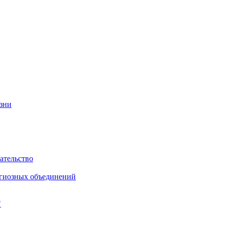
изни
ательство
игиозных объединений
"