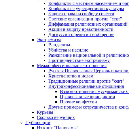
Конфликты с местным населением и ор
Конфликты с учреждениями культуры
Защита права на свободу совести
Светские организации против "сект"
Диффамация религиозных организаций
Акции в защиту нравственности
Дискуссии о религии и обществе
Экстремизм
Вандализм
Убийства и насилие
Разжигание национальной и религиозно
Противодействие экстремизму
Межконфессиональные отношения
Русская Православная Церковь и католи
Христианство и ислам
Традиционные религии против "сект"
Внутриконфессиональные отношения
Взаимоотношения мусульманских 
Православные юрисдикции
Прочие конфессии
Другие примеры сотрудничества и конф
Курьезы
Сколько верующих
Публикации
Из книг "Панорамы"