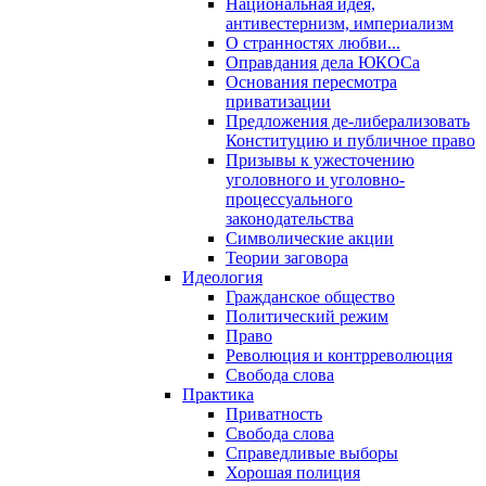
Национальная идея,
антивестернизм, империализм
О странностях любви...
Оправдания дела ЮКОСа
Основания пересмотра
приватизации
Предложения де-либерализовать
Конституцию и публичное право
Призывы к ужесточению
уголовного и уголовно-
процессуального
законодательства
Символические акции
Теории заговора
Идеология
Гражданское общество
Политический режим
Право
Революция и контрреволюция
Свобода слова
Практика
Приватность
Свобода слова
Справедливые выборы
Хорошая полиция