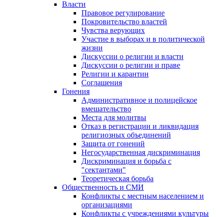
Власти
Правовое регулирование
Покровительство властей
Чувства верующих
Участие в выборах и в политической
жизни
Дискуссии о религии и власти
Дискуссии о религии и праве
Религии и карантин
Соглашения
Гонения
Административное и полицейское
вмешательство
Места для молитвы
Отказ в регистрации и ликвидация
религиозных объединений
Защита от гонений
Негосударственная дискриминация
Дискриминация и борьба с
"сектантами"
Теоретическая борьба
Общественность и СМИ
Конфликты с местным населением и
организациями
Конфликты с учреждениями культуры