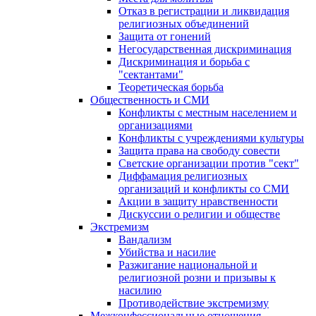
Отказ в регистрации и ликвидация
религиозных объединений
Защита от гонений
Негосударственная дискриминация
Дискриминация и борьба с
"сектантами"
Теоретическая борьба
Общественность и СМИ
Конфликты с местным населением и
организациями
Конфликты с учреждениями культуры
Защита права на свободу совести
Светские организации против "сект"
Диффамация религиозных
организаций и конфликты со СМИ
Акции в защиту нравственности
Дискуссии о религии и обществе
Экстремизм
Вандализм
Убийства и насилие
Разжигание национальной и
религиозной розни и призывы к
насилию
Противодействие экстремизму
Межконфессиональные отношения