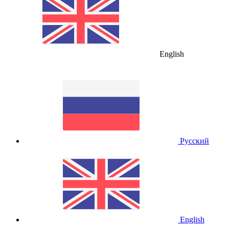
English
Русский
English