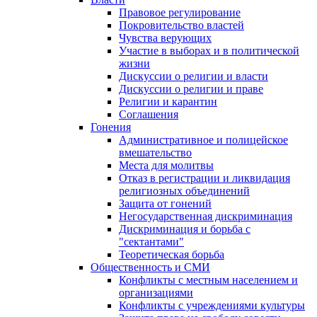
Правовое регулирование
Покровительство властей
Чувства верующих
Участие в выборах и в политической
жизни
Дискуссии о религии и власти
Дискуссии о религии и праве
Религии и карантин
Соглашения
Гонения
Административное и полицейское
вмешательство
Места для молитвы
Отказ в регистрации и ликвидация
религиозных объединений
Защита от гонений
Негосударственная дискриминация
Дискриминация и борьба с
"сектантами"
Теоретическая борьба
Общественность и СМИ
Конфликты с местным населением и
организациями
Конфликты с учреждениями культуры