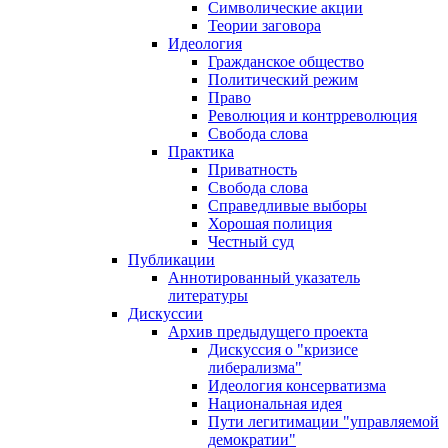
Символические акции
Теории заговора
Идеология
Гражданское общество
Политический режим
Право
Революция и контрреволюция
Свобода слова
Практика
Приватность
Свобода слова
Справедливые выборы
Хорошая полиция
Честный суд
Публикации
Аннотированный указатель
литературы
Дискуссии
Архив предыдущего проекта
Дискуссия о "кризисе
либерализма"
Идеология консерватизма
Национальная идея
Пути легитимации "управляемой
демократии"