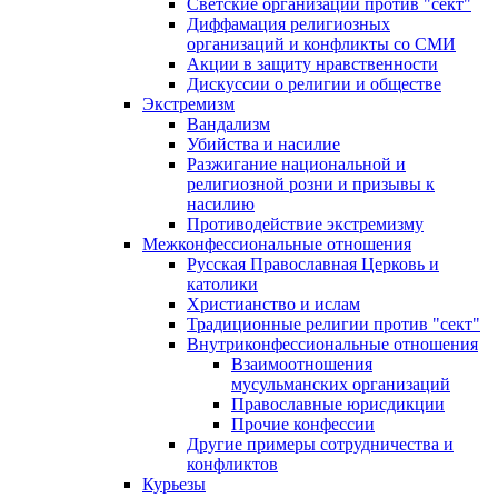
Светские организации против "сект"
Диффамация религиозных
организаций и конфликты со СМИ
Акции в защиту нравственности
Дискуссии о религии и обществе
Экстремизм
Вандализм
Убийства и насилие
Разжигание национальной и
религиозной розни и призывы к
насилию
Противодействие экстремизму
Межконфессиональные отношения
Русская Православная Церковь и
католики
Христианство и ислам
Традиционные религии против "сект"
Внутриконфессиональные отношения
Взаимоотношения
мусульманских организаций
Православные юрисдикции
Прочие конфессии
Другие примеры сотрудничества и
конфликтов
Курьезы