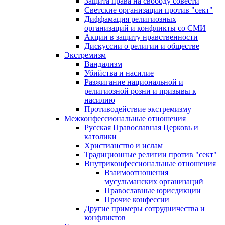
Защита права на свободу совести
Светские организации против "сект"
Диффамация религиозных
организаций и конфликты со СМИ
Акции в защиту нравственности
Дискуссии о религии и обществе
Экстремизм
Вандализм
Убийства и насилие
Разжигание национальной и
религиозной розни и призывы к
насилию
Противодействие экстремизму
Межконфессиональные отношения
Русская Православная Церковь и
католики
Христианство и ислам
Традиционные религии против "сект"
Внутриконфессиональные отношения
Взаимоотношения
мусульманских организаций
Православные юрисдикции
Прочие конфессии
Другие примеры сотрудничества и
конфликтов