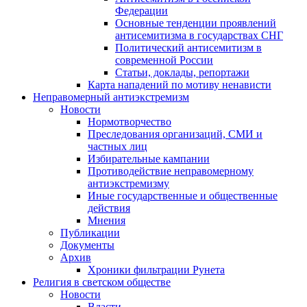
Федерации
Основные тенденции проявлений
антисемитизма в государствах СНГ
Политический антисемитизм в
современной России
Статьи, доклады, репортажи
Карта нападений по мотиву ненависти
Неправомерный антиэкстремизм
Новости
Нормотворчество
Преследования организаций, СМИ и
частных лиц
Избирательные кампании
Противодействие неправомерному
антиэкстремизму
Иные государственные и общественные
действия
Мнения
Публикации
Документы
Архив
Хроники фильтрации Рунета
Религия в светском обществе
Новости
Власти