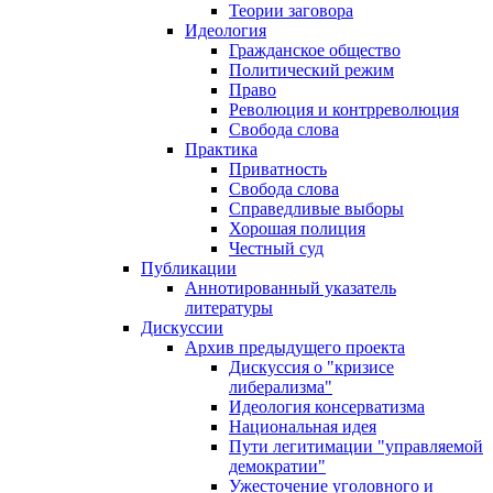
Теории заговора
Идеология
Гражданское общество
Политический режим
Право
Революция и контрреволюция
Свобода слова
Практика
Приватность
Свобода слова
Справедливые выборы
Хорошая полиция
Честный суд
Публикации
Аннотированный указатель
литературы
Дискуссии
Архив предыдущего проекта
Дискуссия о "кризисе
либерализма"
Идеология консерватизма
Национальная идея
Пути легитимации "управляемой
демократии"
Ужесточение уголовного и