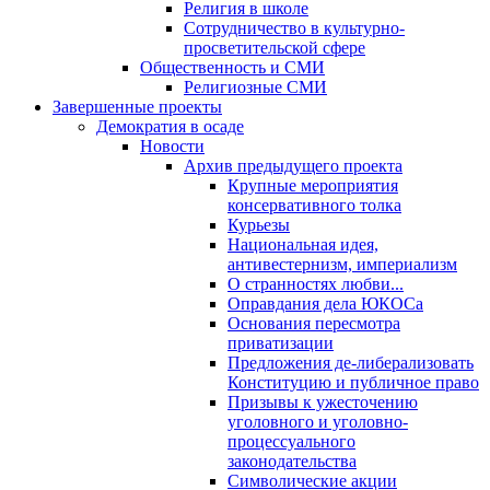
Религия в школе
Сотрудничество в культурно-
просветительской сфере
Общественность и СМИ
Религиозные СМИ
Завершенные проекты
Демократия в осаде
Новости
Архив предыдущего проекта
Крупные мероприятия
консервативного толка
Курьезы
Национальная идея,
антивестернизм, империализм
О странностях любви...
Оправдания дела ЮКОСа
Основания пересмотра
приватизации
Предложения де-либерализовать
Конституцию и публичное право
Призывы к ужесточению
уголовного и уголовно-
процессуального
законодательства
Символические акции