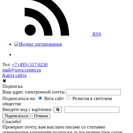
RSS
Тел:
+7 (495) 517-9230
mail@sova-center.ru
Карта сайта
✖
Подписка
Ваш адрес электронной почты
Подписаться на:
Весь сайт
Религия в светском
обществе
Введите код с картинки:
🔄
Подписаться
Отмена
Спасибо!
Проверьте почту, вам выслано письмо со статьями
отвечающим критериям подписки за последние трое суток.