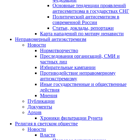
Основные тенденции проявлений
антисемитизма в государствах СНГ
Политический антисемитизм в
современной России
Статьи, доклады, репортажи
Карта нападений по мотиву ненависти
Неправомерный антиэкстремизм
Новости
Нормотворчество
Преследования организаций, СМИ и
частных лиц
Избирательные кампании
Противодействие неправомерному
антиэкстремизму
Иные государственные и общественные
действия
Мнения
Публикации
Документы
Архив
Хроники фильтрации Рунета
Религия в светском обществе
Новости
Власти