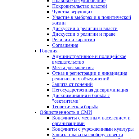
Правовое регулирование
Покровительство властей
Чувства верующих
Участие в выборах и в политической
жизни
Дискуссии о религии и власти
Дискуссии о религии и праве
Религии и карантин
Соглашения
Гонения
Административное и полицейское
вмешательство
Места для молитвы
Отказ в регистрации и ликвидация
религиозных объединений
Защита от гонений
Негосударственная дискриминация
Дискриминация и борьба с
"сектантами"
Теоретическая борьба
Общественность и СМИ
Конфликты с местным населением и
организациями
Конфликты с учреждениями культуры
Защита права на свободу совести