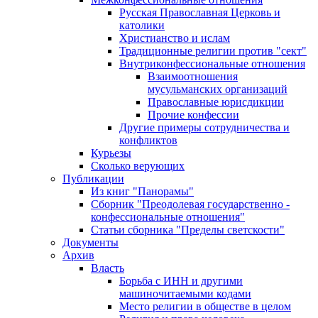
Русская Православная Церковь и
католики
Христианство и ислам
Традиционные религии против "сект"
Внутриконфессиональные отношения
Взаимоотношения
мусульманских организаций
Православные юрисдикции
Прочие конфессии
Другие примеры сотрудничества и
конфликтов
Курьезы
Сколько верующих
Публикации
Из книг "Панорамы"
Сборник "Преодолевая государственно -
конфессиональные отношения"
Статьи сборника "Пределы светскости"
Документы
Архив
Власть
Борьба с ИНН и другими
машиночитаемыми кодами
Место религии в обществе в целом