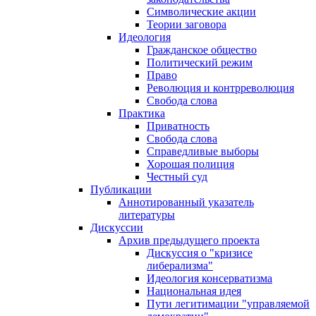
Символические акции
Теории заговора
Идеология
Гражданское общество
Политический режим
Право
Революция и контрреволюция
Свобода слова
Практика
Приватность
Свобода слова
Справедливые выборы
Хорошая полиция
Честный суд
Публикации
Аннотированный указатель
литературы
Дискуссии
Архив предыдущего проекта
Дискуссия о "кризисе
либерализма"
Идеология консерватизма
Национальная идея
Пути легитимации "управляемой