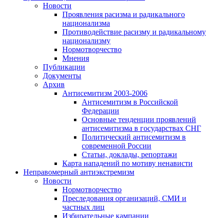
Новости
Проявления расизма и радикального
национализма
Противодействие расизму и радикальному
национализму
Нормотворчество
Мнения
Публикации
Документы
Архив
Антисемитизм 2003-2006
Антисемитизм в Российской
Федерации
Основные тенденции проявлений
антисемитизма в государствах СНГ
Политический антисемитизм в
современной России
Статьи, доклады, репортажи
Карта нападений по мотиву ненависти
Неправомерный антиэкстремизм
Новости
Нормотворчество
Преследования организаций, СМИ и
частных лиц
Избирательные кампании