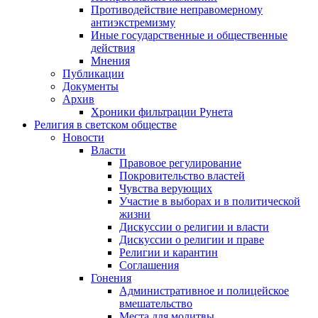
Противодействие неправомерному
антиэкстремизму
Иные государственные и общественные
действия
Мнения
Публикации
Документы
Архив
Хроники фильтрации Рунета
Религия в светском обществе
Новости
Власти
Правовое регулирование
Покровительство властей
Чувства верующих
Участие в выборах и в политической
жизни
Дискуссии о религии и власти
Дискуссии о религии и праве
Религии и карантин
Соглашения
Гонения
Административное и полицейское
вмешательство
Места для молитвы