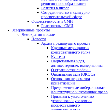
религиозного образования
Религия в школе
Сотрудничество в культурно-
просветительской сфере
Общественность и СМИ
Религиозные СМИ
Завершенные проекты
Демократия в осаде
Новости
Архив предыдущего проекта
Крупные мероприятия
консервативного толка
Курьезы
Национальная идея,
антивестернизм, империализм
О странностях любви...
Оправдания дела ЮКОСа
Основания пересмотра
приватизации
Предложения де-либерализовать
Конституцию и публичное право
Призывы к ужесточению
уголовного и уголовно-
процессуального
законодательства