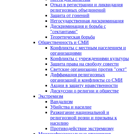
Отказ в регистрации и ликвидация
религиозных объединений
Защита от гонений
Негосударственная дискриминация
Дискриминация и борьба с
"сектантами"
Теоретическая борьба
Общественность и СМИ
Конфликты с местным населением и
организациями
Конфликты с учреждениями культуры
Защита права на свободу совести
Светские организации против "сект"
Диффамация религиозных
организаций и конфликты со СМИ
Акции в защиту нравственности
Дискуссии о религии и обществе
Экстремизм
Вандализм
Убийства и насилие
Разжигание национальной и
религиозной розни и призывы к
насилию
Противодействие экстремизму
Межконфессиональные отношения