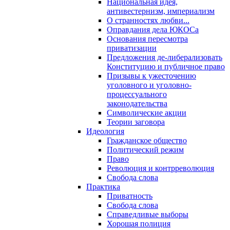
Национальная идея,
антивестернизм, империализм
О странностях любви...
Оправдания дела ЮКОСа
Основания пересмотра
приватизации
Предложения де-либерализовать
Конституцию и публичное право
Призывы к ужесточению
уголовного и уголовно-
процессуального
законодательства
Символические акции
Теории заговора
Идеология
Гражданское общество
Политический режим
Право
Революция и контрреволюция
Свобода слова
Практика
Приватность
Свобода слова
Справедливые выборы
Хорошая полиция