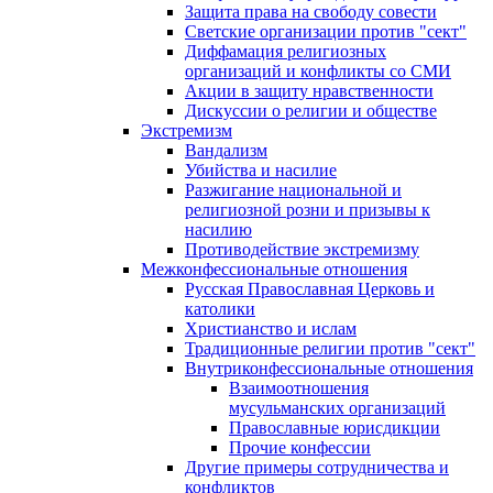
Защита права на свободу совести
Светские организации против "сект"
Диффамация религиозных
организаций и конфликты со СМИ
Акции в защиту нравственности
Дискуссии о религии и обществе
Экстремизм
Вандализм
Убийства и насилие
Разжигание национальной и
религиозной розни и призывы к
насилию
Противодействие экстремизму
Межконфессиональные отношения
Русская Православная Церковь и
католики
Христианство и ислам
Традиционные религии против "сект"
Внутриконфессиональные отношения
Взаимоотношения
мусульманских организаций
Православные юрисдикции
Прочие конфессии
Другие примеры сотрудничества и
конфликтов