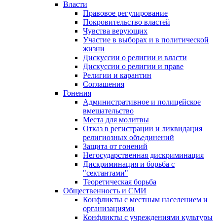
Власти
Правовое регулирование
Покровительство властей
Чувства верующих
Участие в выборах и в политической
жизни
Дискуссии о религии и власти
Дискуссии о религии и праве
Религии и карантин
Соглашения
Гонения
Административное и полицейское
вмешательство
Места для молитвы
Отказ в регистрации и ликвидация
религиозных объединений
Защита от гонений
Негосударственная дискриминация
Дискриминация и борьба с
"сектантами"
Теоретическая борьба
Общественность и СМИ
Конфликты с местным населением и
организациями
Конфликты с учреждениями культуры