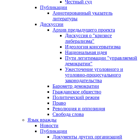
Честный суд
Публикации
Аннотированный указатель
литературы
Дискуссии
Архив предыдущего проекта
Дискуссия о "кризисе
либерализма"
Идеология консерватизма
Национальная идея
Пути легитимации "управляемой
демократии"
Ужесточение уголовного и
уголовно-процесуального
законодательства
Барометр демократии
Гражданское общество
Политический режим
Право
Революция и оппозиция
Свобода слова
Язык вражды
Новости
Публикации
Документы других организаций