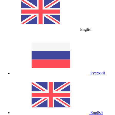
English
Русский
English