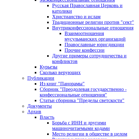
Русская Православная Церковь и
католики
Христианство и ислам
Традиционные религии против "сект"
Внутриконфессиональные отношения
Взаимоотношения
мусульманских организаций
Православные юрисдикции
Прочие конфессии
Другие примеры сотрудничества и
конфликтов
Курьезы
Сколько верующих
Публикации
Из книг "Панорамы"
Сборник "Преодолевая государственно -
конфессиональные отношения"
Статьи сборника "Пределы светскости"
Документы
Архив
Власть
Борьба с ИНН и другими
машиночитаемыми кодами
Место религии в обществе в целом