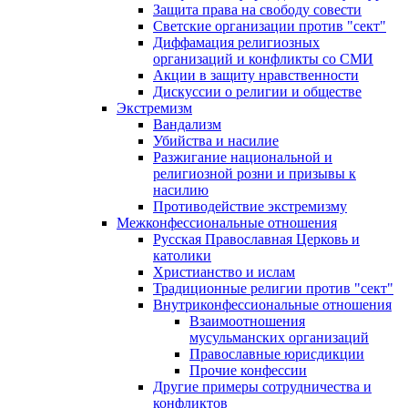
Защита права на свободу совести
Светские организации против "сект"
Диффамация религиозных
организаций и конфликты со СМИ
Акции в защиту нравственности
Дискуссии о религии и обществе
Экстремизм
Вандализм
Убийства и насилие
Разжигание национальной и
религиозной розни и призывы к
насилию
Противодействие экстремизму
Межконфессиональные отношения
Русская Православная Церковь и
католики
Христианство и ислам
Традиционные религии против "сект"
Внутриконфессиональные отношения
Взаимоотношения
мусульманских организаций
Православные юрисдикции
Прочие конфессии
Другие примеры сотрудничества и
конфликтов