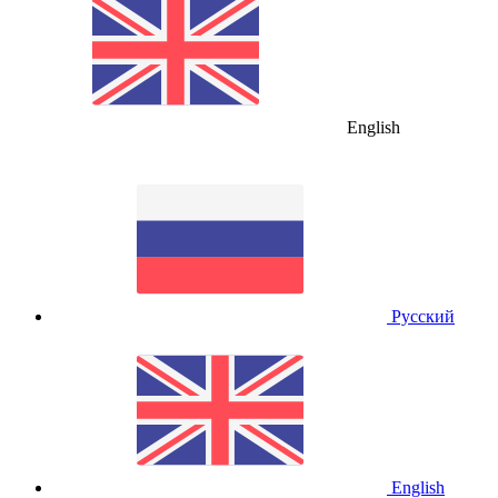
English
Русский
English