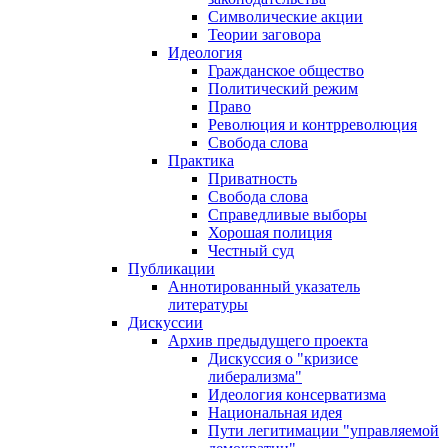
Символические акции
Теории заговора
Идеология
Гражданское общество
Политический режим
Право
Революция и контрреволюция
Свобода слова
Практика
Приватность
Свобода слова
Справедливые выборы
Хорошая полиция
Честный суд
Публикации
Аннотированный указатель
литературы
Дискуссии
Архив предыдущего проекта
Дискуссия о "кризисе
либерализма"
Идеология консерватизма
Национальная идея
Пути легитимации "управляемой