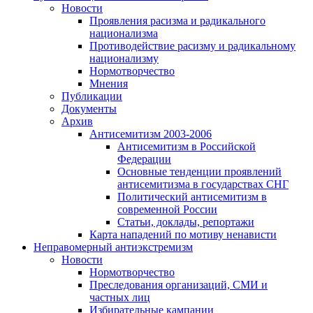
Новости
Проявления расизма и радикального
национализма
Противодействие расизму и радикальному
национализму
Нормотворчество
Мнения
Публикации
Документы
Архив
Антисемитизм 2003-2006
Антисемитизм в Российской
Федерации
Основные тенденции проявлений
антисемитизма в государствах СНГ
Политический антисемитизм в
современной России
Статьи, доклады, репортажи
Карта нападений по мотиву ненависти
Неправомерный антиэкстремизм
Новости
Нормотворчество
Преследования организаций, СМИ и
частных лиц
Избирательные кампании