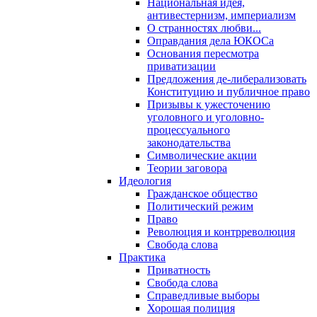
Национальная идея,
антивестернизм, империализм
О странностях любви...
Оправдания дела ЮКОСа
Основания пересмотра
приватизации
Предложения де-либерализовать
Конституцию и публичное право
Призывы к ужесточению
уголовного и уголовно-
процессуального
законодательства
Символические акции
Теории заговора
Идеология
Гражданское общество
Политический режим
Право
Революция и контрреволюция
Свобода слова
Практика
Приватность
Свобода слова
Справедливые выборы
Хорошая полиция