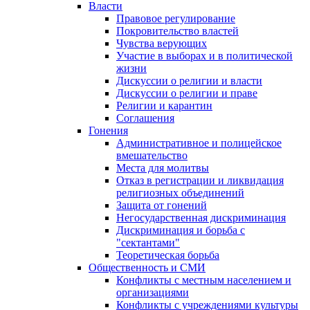
Власти
Правовое регулирование
Покровительство властей
Чувства верующих
Участие в выборах и в политической
жизни
Дискуссии о религии и власти
Дискуссии о религии и праве
Религии и карантин
Соглашения
Гонения
Административное и полицейское
вмешательство
Места для молитвы
Отказ в регистрации и ликвидация
религиозных объединений
Защита от гонений
Негосударственная дискриминация
Дискриминация и борьба с
"сектантами"
Теоретическая борьба
Общественность и СМИ
Конфликты с местным населением и
организациями
Конфликты с учреждениями культуры