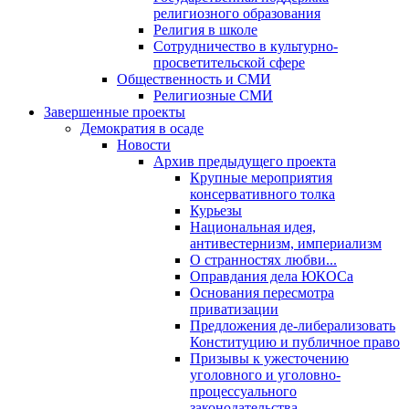
религиозного образования
Религия в школе
Сотрудничество в культурно-
просветительской сфере
Общественность и СМИ
Религиозные СМИ
Завершенные проекты
Демократия в осаде
Новости
Архив предыдущего проекта
Крупные мероприятия
консервативного толка
Курьезы
Национальная идея,
антивестернизм, империализм
О странностях любви...
Оправдания дела ЮКОСа
Основания пересмотра
приватизации
Предложения де-либерализовать
Конституцию и публичное право
Призывы к ужесточению
уголовного и уголовно-
процессуального
законодательства