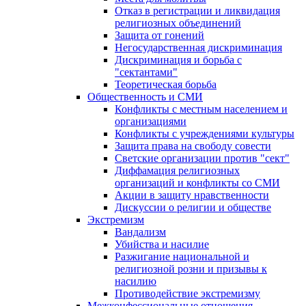
Отказ в регистрации и ликвидация
религиозных объединений
Защита от гонений
Негосударственная дискриминация
Дискриминация и борьба с
"сектантами"
Теоретическая борьба
Общественность и СМИ
Конфликты с местным населением и
организациями
Конфликты с учреждениями культуры
Защита права на свободу совести
Светские организации против "сект"
Диффамация религиозных
организаций и конфликты со СМИ
Акции в защиту нравственности
Дискуссии о религии и обществе
Экстремизм
Вандализм
Убийства и насилие
Разжигание национальной и
религиозной розни и призывы к
насилию
Противодействие экстремизму
Межконфессиональные отношения