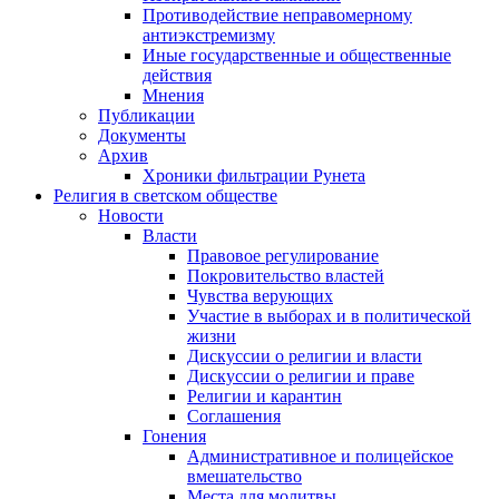
Противодействие неправомерному
антиэкстремизму
Иные государственные и общественные
действия
Мнения
Публикации
Документы
Архив
Хроники фильтрации Рунета
Религия в светском обществе
Новости
Власти
Правовое регулирование
Покровительство властей
Чувства верующих
Участие в выборах и в политической
жизни
Дискуссии о религии и власти
Дискуссии о религии и праве
Религии и карантин
Соглашения
Гонения
Административное и полицейское
вмешательство
Места для молитвы