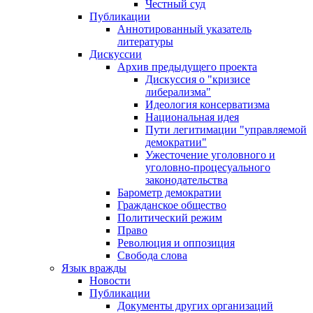
Честный суд
Публикации
Аннотированный указатель
литературы
Дискуссии
Архив предыдущего проекта
Дискуссия о "кризисе
либерализма"
Идеология консерватизма
Национальная идея
Пути легитимации "управляемой
демократии"
Ужесточение уголовного и
уголовно-процесуального
законодательства
Барометр демократии
Гражданское общество
Политический режим
Право
Революция и оппозиция
Свобода слова
Язык вражды
Новости
Публикации
Документы других организаций