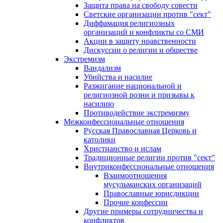
Защита права на свободу совести
Светские организации против "сект"
Диффамация религиозных
организаций и конфликты со СМИ
Акции в защиту нравственности
Дискуссии о религии и обществе
Экстремизм
Вандализм
Убийства и насилие
Разжигание национальной и
религиозной розни и призывы к
насилию
Противодействие экстремизму
Межконфессиональные отношения
Русская Православная Церковь и
католики
Христианство и ислам
Традиционные религии против "сект"
Внутриконфессиональные отношения
Взаимоотношения
мусульманских организаций
Православные юрисдикции
Прочие конфессии
Другие примеры сотрудничества и
конфликтов