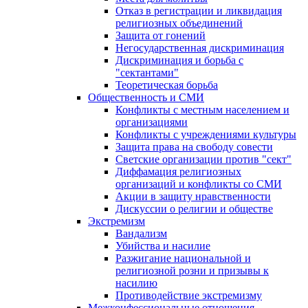
Отказ в регистрации и ликвидация
религиозных объединений
Защита от гонений
Негосударственная дискриминация
Дискриминация и борьба с
"сектантами"
Теоретическая борьба
Общественность и СМИ
Конфликты с местным населением и
организациями
Конфликты с учреждениями культуры
Защита права на свободу совести
Светские организации против "сект"
Диффамация религиозных
организаций и конфликты со СМИ
Акции в защиту нравственности
Дискуссии о религии и обществе
Экстремизм
Вандализм
Убийства и насилие
Разжигание национальной и
религиозной розни и призывы к
насилию
Противодействие экстремизму
Межконфессиональные отношения