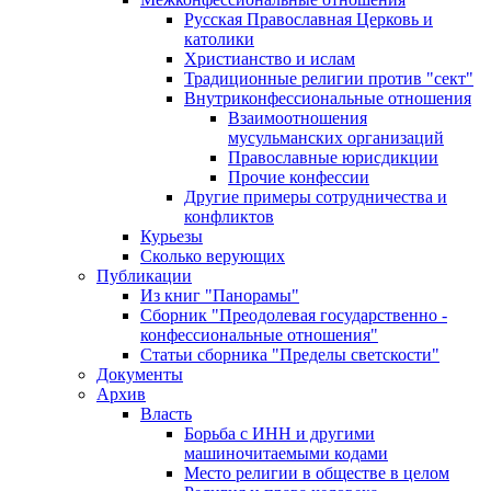
Русская Православная Церковь и
католики
Христианство и ислам
Традиционные религии против "сект"
Внутриконфессиональные отношения
Взаимоотношения
мусульманских организаций
Православные юрисдикции
Прочие конфессии
Другие примеры сотрудничества и
конфликтов
Курьезы
Сколько верующих
Публикации
Из книг "Панорамы"
Сборник "Преодолевая государственно -
конфессиональные отношения"
Статьи сборника "Пределы светскости"
Документы
Архив
Власть
Борьба с ИНН и другими
машиночитаемыми кодами
Место религии в обществе в целом