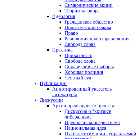
Символические акции
Теории заговора
Идеология
Гражданское общество
Политический режим
Право
Революция и контрреволюция
Свобода слова
Практика
Приватность
Свобода слова
Справедливые выборы
Хорошая полиция
Честный суд
Публикации
Аннотированный указатель
литературы
Дискуссии
Архив предыдущего проекта
Дискуссия о "кризисе
либерализма"
Идеология консерватизма
Национальная идея
Пути легитимации "управляемой