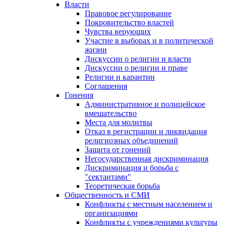
Власти
Правовое регулирование
Покровительство властей
Чувства верующих
Участие в выборах и в политической
жизни
Дискуссии о религии и власти
Дискуссии о религии и праве
Религии и карантин
Соглашения
Гонения
Административное и полицейское
вмешательство
Места для молитвы
Отказ в регистрации и ликвидация
религиозных объединений
Защита от гонений
Негосударственная дискриминация
Дискриминация и борьба с
"сектантами"
Теоретическая борьба
Общественность и СМИ
Конфликты с местным населением и
организациями
Конфликты с учреждениями культуры