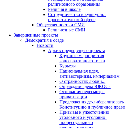
религиозного образования
Религия в школе
Сотрудничество в культурно-
просветительской сфере
Общественность и СМИ
Религиозные СМИ
Завершенные проекты
Демократия в осаде
Новости
Архив предыдущего проекта
Крупные мероприятия
консервативного толка
Курьезы
Национальная идея,
антивестернизм, империализм
О странностях любви...
Оправдания дела ЮКОСа
Основания пересмотра
приватизации
Предложения де-либерализовать
Конституцию и публичное право
Призывы к ужесточению
уголовного и уголовно-
процессуального
законодательства