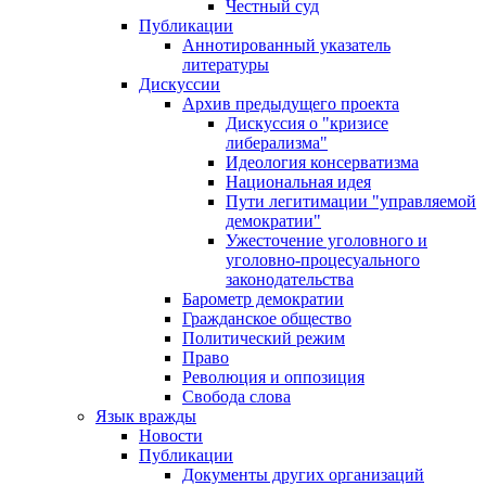
Честный суд
Публикации
Аннотированный указатель
литературы
Дискуссии
Архив предыдущего проекта
Дискуссия о "кризисе
либерализма"
Идеология консерватизма
Национальная идея
Пути легитимации "управляемой
демократии"
Ужесточение уголовного и
уголовно-процесуального
законодательства
Барометр демократии
Гражданское общество
Политический режим
Право
Революция и оппозиция
Свобода слова
Язык вражды
Новости
Публикации
Документы других организаций