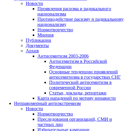
Новости
Проявления расизма и радикального
национализма
Противодействие расизму и радикальному
национализму
Нормотворчество
Мнения
Публикации
Документы
Архив
Антисемитизм 2003-2006
Антисемитизм в Российской
Федерации
Основные тенденции проявлений
антисемитизма в государствах СНГ
Политический антисемитизм в
современной России
Статьи, доклады, репортажи
Карта нападений по мотиву ненависти
Неправомерный антиэкстремизм
Новости
Нормотворчество
Преследования организаций, СМИ и
частных лиц
Избирательные кампании