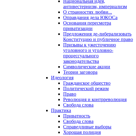
Национальная идея,
антивестернизм, империализм
О странностях любви...
Оправдания дела ЮКОСа
Основания пересмотра
приватизации
Предложения де-либерализовать
Конституцию и публичное право
Призывы к ужесточению
уголовного и уголовно-
процессуального
законодательства
Символические акции
Теории заговора
Идеология
Гражданское общество
Политический режим
Право
Революция и контрреволюция
Свобода слова
Практика
Приватность
Свобода слова
Справедливые выборы
Хорошая полиция