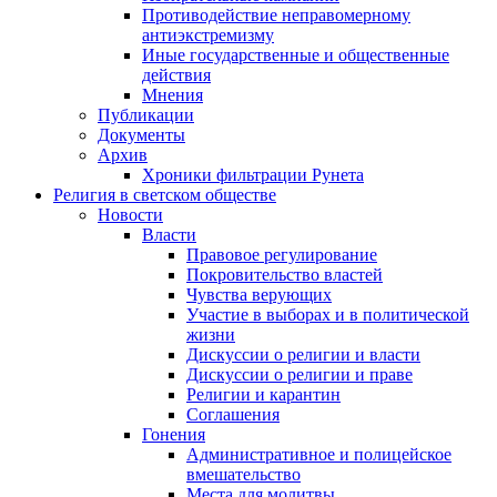
Противодействие неправомерному
антиэкстремизму
Иные государственные и общественные
действия
Мнения
Публикации
Документы
Архив
Хроники фильтрации Рунета
Религия в светском обществе
Новости
Власти
Правовое регулирование
Покровительство властей
Чувства верующих
Участие в выборах и в политической
жизни
Дискуссии о религии и власти
Дискуссии о религии и праве
Религии и карантин
Соглашения
Гонения
Административное и полицейское
вмешательство
Места для молитвы