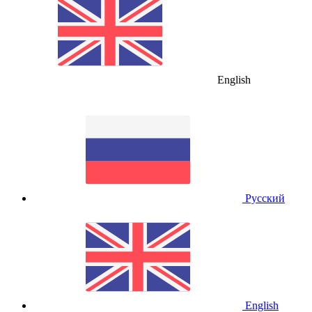
English
Русский
English