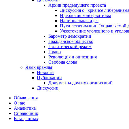
Архив предыдущего проекта
Дискуссия о "кризисе либерализм
Идеология консерватизма
Национальная идея
Пути легитимации "управляемой 
Ужесточение уголовного и уголов
Барометр демократии
Гражданское общество
Политический режим
Право
Революция и оппозиция
Свобода слова
Язык вражды
Новости
Публикации
Документы других организаций
Дискуссии
Объявления
О нас
Аналитика
Справочник
База данных