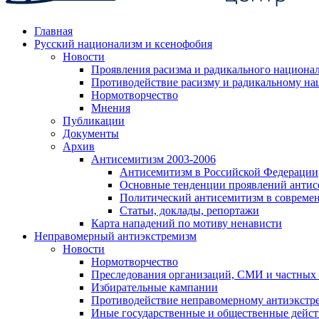
Главная
Русский национализм и ксенофобия
Новости
Проявления расизма и радикального национа
Противодействие расизму и радикальному на
Нормотворчество
Мнения
Публикации
Документы
Архив
Антисемитизм 2003-2006
Антисемитизм в Российской Федерации
Основные тенденции проявлений антис
Политический антисемитизм в совреме
Статьи, доклады, репортажи
Карта нападений по мотиву ненависти
Неправомерный антиэкстремизм
Новости
Нормотворчество
Преследования организаций, СМИ и частных
Избирательные кампании
Противодействие неправомерному антиэкстр
Иные государственные и общественные дейст