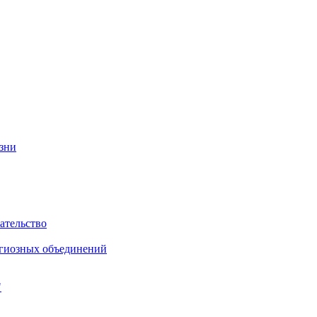
изни
ательство
игиозных объединений
"