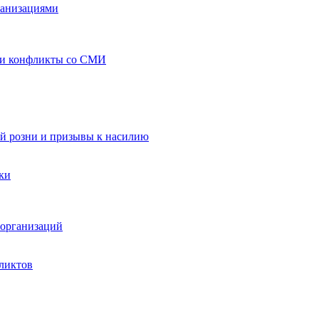
ганизациями
 и конфликты со СМИ
й розни и призывы к насилию
ки
организаций
ликтов