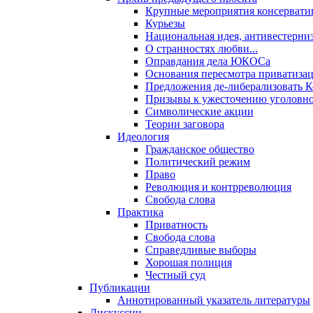
Крупные мероприятия консервати
Курьезы
Национальная идея, антивестерни
О странностях любви...
Оправдания дела ЮКОСа
Основания пересмотра приватиза
Предложения де-либерализовать 
Призывы к ужесточению уголовног
Символические акции
Теории заговора
Идеология
Гражданское общество
Политический режим
Право
Революция и контрреволюция
Свобода слова
Практика
Приватность
Свобода слова
Справедливые выборы
Хорошая полиция
Честный суд
Публикации
Аннотированный указатель литературы
Дискуссии