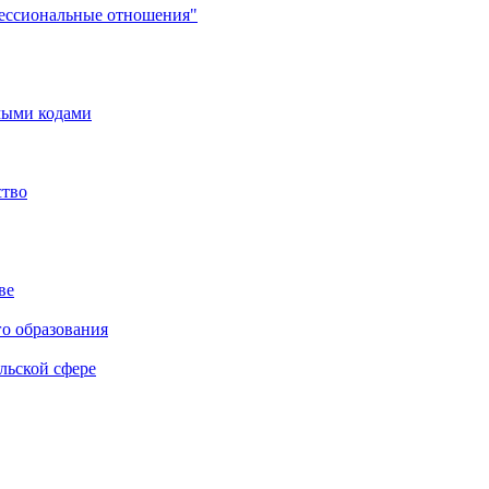
фессиональные отношения"
мыми кодами
ство
ве
го образования
льской сфере