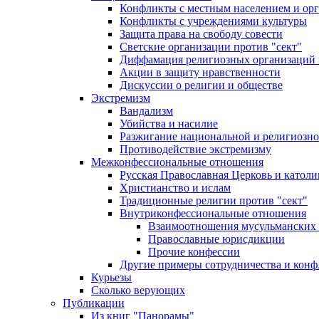
Конфликты с местным населением и ор
Конфликты с учреждениями культуры
Защита права на свободу совести
Светские организации против "сект"
Диффамация религиозных организаций
Акции в защиту нравственности
Дискуссии о религии и обществе
Экстремизм
Вандализм
Убийства и насилие
Разжигание национальной и религиозно
Противодействие экстремизму
Межконфессиональные отношения
Русская Православная Церковь и католи
Христианство и ислам
Традиционные религии против "сект"
Внутриконфессиональные отношения
Взаимоотношения мусульманских 
Православные юрисдикции
Прочие конфессии
Другие примеры сотрудничества и конф
Курьезы
Сколько верующих
Публикации
Из книг "Панорамы"