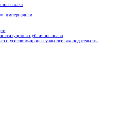
вного толка
зм, империализм
ции
Конституцию и публичное право
о и уголовно-процессуального законодательства