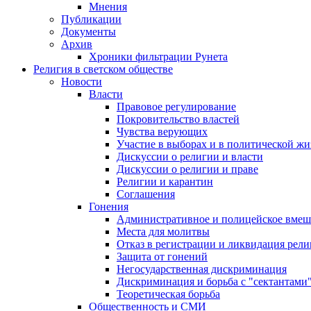
Мнения
Публикации
Документы
Архив
Хроники фильтрации Рунета
Религия в светском обществе
Новости
Власти
Правовое регулирование
Покровительство властей
Чувства верующих
Участие в выборах и в политической ж
Дискуссии о религии и власти
Дискуссии о религии и праве
Религии и карантин
Соглашения
Гонения
Административное и полицейское вмеш
Места для молитвы
Отказ в регистрации и ликвидация рел
Защита от гонений
Негосударственная дискриминация
Дискриминация и борьба с "сектантами
Теоретическая борьба
Общественность и СМИ