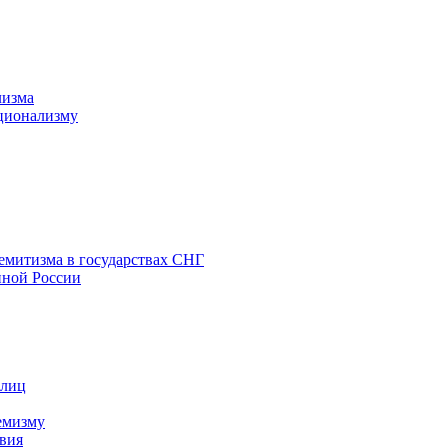
лизма
ционализму
емитизма в государствах СНГ
нной России
 лиц
емизму
вия