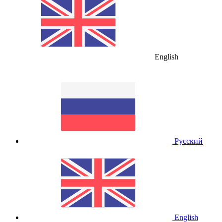
English
Русский
English