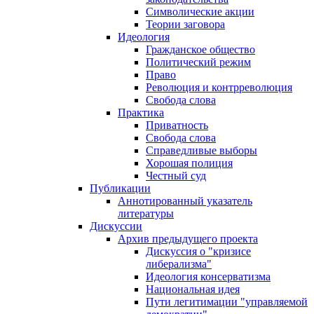
Символические акции
Теории заговора
Идеология
Гражданское общество
Политический режим
Право
Революция и контрреволюция
Свобода слова
Практика
Приватность
Свобода слова
Справедливые выборы
Хорошая полиция
Честный суд
Публикации
Аннотированный указатель
литературы
Дискуссии
Архив предыдущего проекта
Дискуссия о "кризисе
либерализма"
Идеология консерватизма
Национальная идея
Пути легитимации "управляемой