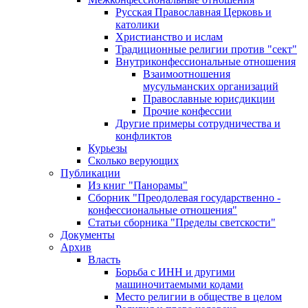
Русская Православная Церковь и
католики
Христианство и ислам
Традиционные религии против "сект"
Внутриконфессиональные отношения
Взаимоотношения
мусульманских организаций
Православные юрисдикции
Прочие конфессии
Другие примеры сотрудничества и
конфликтов
Курьезы
Сколько верующих
Публикации
Из книг "Панорамы"
Сборник "Преодолевая государственно -
конфессиональные отношения"
Статьи сборника "Пределы светскости"
Документы
Архив
Власть
Борьба с ИНН и другими
машиночитаемыми кодами
Место религии в обществе в целом