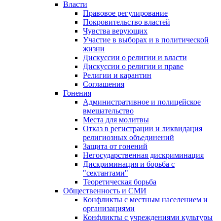
Власти
Правовое регулирование
Покровительство властей
Чувства верующих
Участие в выборах и в политической
жизни
Дискуссии о религии и власти
Дискуссии о религии и праве
Религии и карантин
Соглашения
Гонения
Административное и полицейское
вмешательство
Места для молитвы
Отказ в регистрации и ликвидация
религиозных объединений
Защита от гонений
Негосударственная дискриминация
Дискриминация и борьба с
"сектантами"
Теоретическая борьба
Общественность и СМИ
Конфликты с местным населением и
организациями
Конфликты с учреждениями культуры