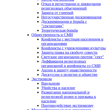
Отказ в регистрации и ликвидация
религиозных объединений
Защита от гонений
Негосударственная дискриминация
Дискриминация и борьба с
"сектантами"
Теоретическая борьба
Общественность и СМИ
Конфликты с местным населением и
организациями
Конфликты с учреждениями культуры
Защита права на свободу совести
Светские организации против "сект"
Диффамация религиозных
организаций и конфликты со СМИ
Акции в защиту нравственности
Дискуссии о религии и обществе
Экстремизм
Вандализм
Убийства и насилие
Разжигание национальной и
религиозной розни и призывы к
насилию
Противодействие экстремизму
Межконфессиональные отношения