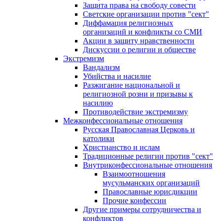
Защита права на свободу совести
Светские организации против "сект"
Диффамация религиозных
организаций и конфликты со СМИ
Акции в защиту нравственности
Дискуссии о религии и обществе
Экстремизм
Вандализм
Убийства и насилие
Разжигание национальной и
религиозной розни и призывы к
насилию
Противодействие экстремизму
Межконфессиональные отношения
Русская Православная Церковь и
католики
Христианство и ислам
Традиционные религии против "сект"
Внутриконфессиональные отношения
Взаимоотношения
мусульманских организаций
Православные юрисдикции
Прочие конфессии
Другие примеры сотрудничества и
конфликтов