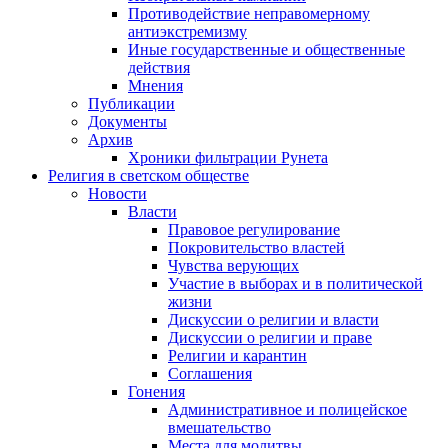
Противодействие неправомерному
антиэкстремизму
Иные государственные и общественные
действия
Мнения
Публикации
Документы
Архив
Хроники фильтрации Рунета
Религия в светском обществе
Новости
Власти
Правовое регулирование
Покровительство властей
Чувства верующих
Участие в выборах и в политической
жизни
Дискуссии о религии и власти
Дискуссии о религии и праве
Религии и карантин
Соглашения
Гонения
Административное и полицейское
вмешательство
Места для молитвы