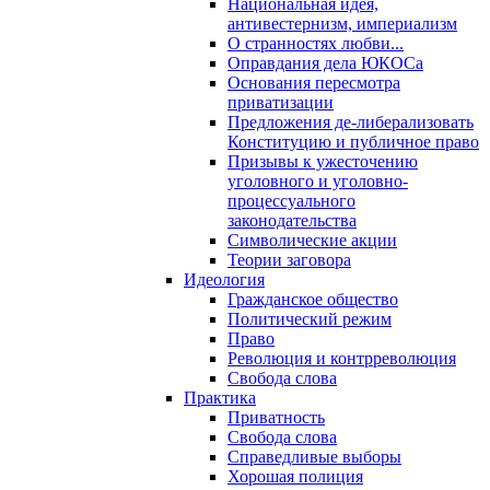
Национальная идея,
антивестернизм, империализм
О странностях любви...
Оправдания дела ЮКОСа
Основания пересмотра
приватизации
Предложения де-либерализовать
Конституцию и публичное право
Призывы к ужесточению
уголовного и уголовно-
процессуального
законодательства
Символические акции
Теории заговора
Идеология
Гражданское общество
Политический режим
Право
Революция и контрреволюция
Свобода слова
Практика
Приватность
Свобода слова
Справедливые выборы
Хорошая полиция