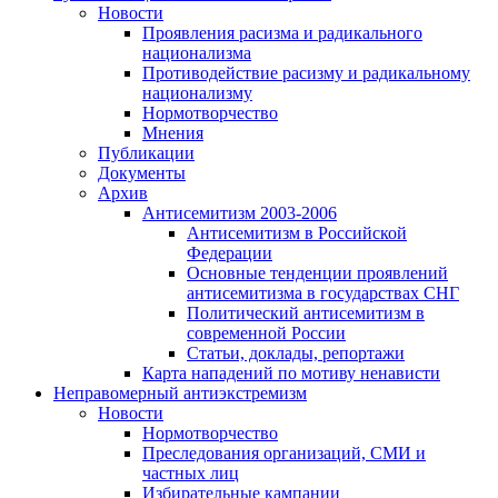
Новости
Проявления расизма и радикального
национализма
Противодействие расизму и радикальному
национализму
Нормотворчество
Мнения
Публикации
Документы
Архив
Антисемитизм 2003-2006
Антисемитизм в Российской
Федерации
Основные тенденции проявлений
антисемитизма в государствах СНГ
Политический антисемитизм в
современной России
Статьи, доклады, репортажи
Карта нападений по мотиву ненависти
Неправомерный антиэкстремизм
Новости
Нормотворчество
Преследования организаций, СМИ и
частных лиц
Избирательные кампании