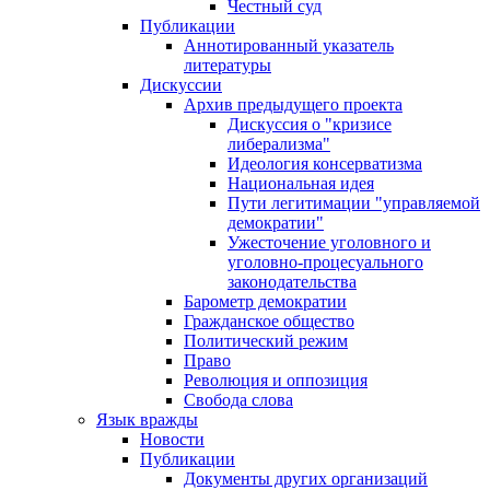
Честный суд
Публикации
Аннотированный указатель
литературы
Дискуссии
Архив предыдущего проекта
Дискуссия о "кризисе
либерализма"
Идеология консерватизма
Национальная идея
Пути легитимации "управляемой
демократии"
Ужесточение уголовного и
уголовно-процесуального
законодательства
Барометр демократии
Гражданское общество
Политический режим
Право
Революция и оппозиция
Свобода слова
Язык вражды
Новости
Публикации
Документы других организаций