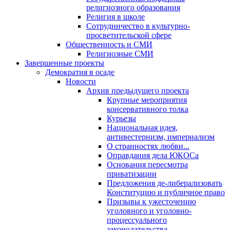
религиозного образования
Религия в школе
Сотрудничество в культурно-
просветительской сфере
Общественность и СМИ
Религиозные СМИ
Завершенные проекты
Демократия в осаде
Новости
Архив предыдущего проекта
Крупные мероприятия
консервативного толка
Курьезы
Национальная идея,
антивестернизм, империализм
О странностях любви...
Оправдания дела ЮКОСа
Основания пересмотра
приватизации
Предложения де-либерализовать
Конституцию и публичное право
Призывы к ужесточению
уголовного и уголовно-
процессуального
законодательства