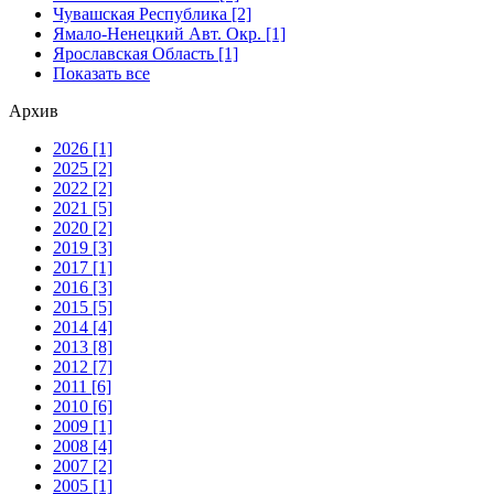
Чувашская Республика [2]
Ямало-Ненецкий Авт. Окр. [1]
Ярославская Область [1]
Показать все
Архив
2026 [1]
2025 [2]
2022 [2]
2021 [5]
2020 [2]
2019 [3]
2017 [1]
2016 [3]
2015 [5]
2014 [4]
2013 [8]
2012 [7]
2011 [6]
2010 [6]
2009 [1]
2008 [4]
2007 [2]
2005 [1]