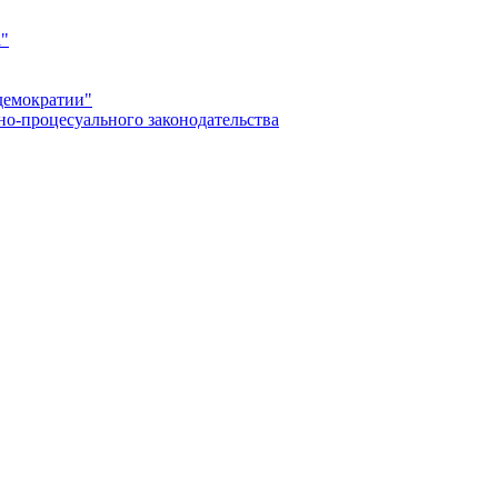
а"
демократии"
но-процесуального законодательства