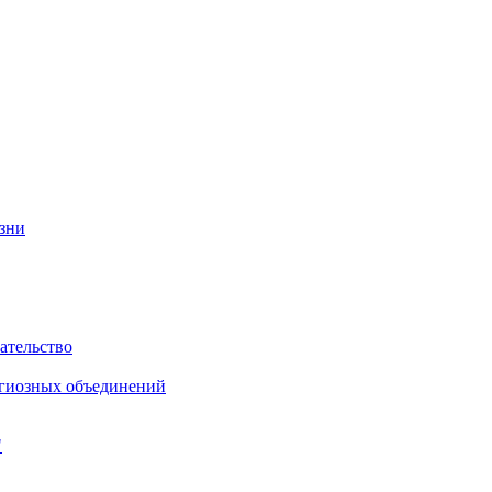
изни
ательство
игиозных объединений
"