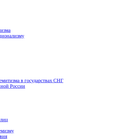
лизма
ционализму
емитизма в государствах СНГ
нной России
 лиц
емизму
вия