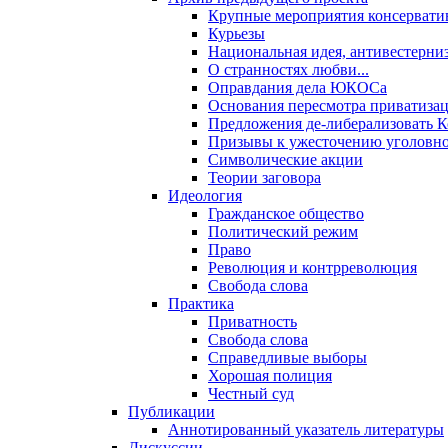
Крупные мероприятия консервати
Курьезы
Национальная идея, антивестерни
О странностях любви...
Оправдания дела ЮКОСа
Основания пересмотра приватиза
Предложения де-либерализовать 
Призывы к ужесточению уголовног
Символические акции
Теории заговора
Идеология
Гражданское общество
Политический режим
Право
Революция и контрреволюция
Свобода слова
Практика
Приватность
Свобода слова
Справедливые выборы
Хорошая полиция
Честный суд
Публикации
Аннотированный указатель литературы
Дискуссии