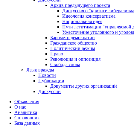
Архив предыдущего проекта
Дискуссия о "кризисе либерализм
Идеология консерватизма
Национальная идея
Пути легитимации "управляемой 
Ужесточение уголовного и уголов
Барометр демократии
Гражданское общество
Политический режим
Право
Революция и оппозиция
Свобода слова
Язык вражды
Новости
Публикации
Документы других организаций
Дискуссии
Объявления
О нас
Аналитика
Справочник
База данных