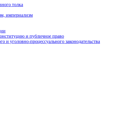
вного толка
зм, империализм
ции
Конституцию и публичное право
о и уголовно-процессуального законодательства