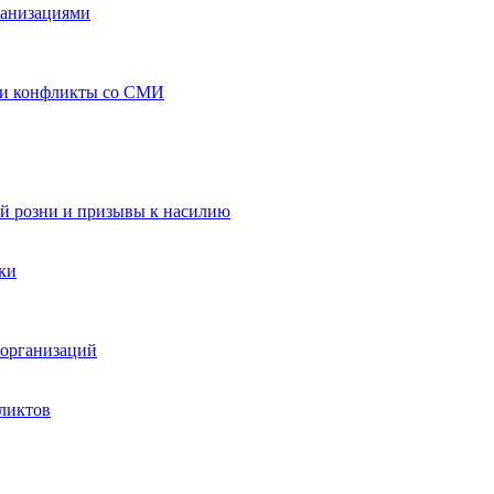
ганизациями
 и конфликты со СМИ
й розни и призывы к насилию
ки
организаций
ликтов