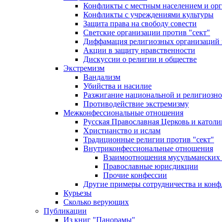
Конфликты с местным населением и ор
Конфликты с учреждениями культуры
Защита права на свободу совести
Светские организации против "сект"
Диффамация религиозных организаций
Акции в защиту нравственности
Дискуссии о религии и обществе
Экстремизм
Вандализм
Убийства и насилие
Разжигание национальной и религиозно
Противодействие экстремизму
Межконфессиональные отношения
Русская Православная Церковь и католи
Христианство и ислам
Традиционные религии против "сект"
Внутриконфессиональные отношения
Взаимоотношения мусульманских 
Православные юрисдикции
Прочие конфессии
Другие примеры сотрудничества и конф
Курьезы
Сколько верующих
Публикации
Из книг "Панорамы"