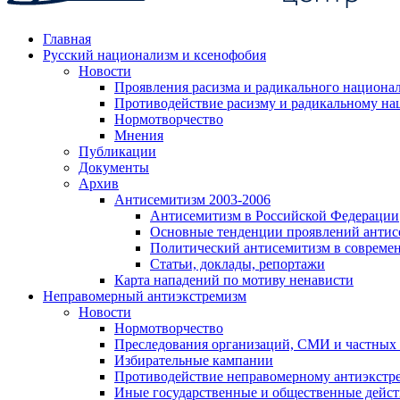
Главная
Русский национализм и ксенофобия
Новости
Проявления расизма и радикального национа
Противодействие расизму и радикальному на
Нормотворчество
Мнения
Публикации
Документы
Архив
Антисемитизм 2003-2006
Антисемитизм в Российской Федерации
Основные тенденции проявлений антис
Политический антисемитизм в совреме
Статьи, доклады, репортажи
Карта нападений по мотиву ненависти
Неправомерный антиэкстремизм
Новости
Нормотворчество
Преследования организаций, СМИ и частных
Избирательные кампании
Противодействие неправомерному антиэкстр
Иные государственные и общественные дейст