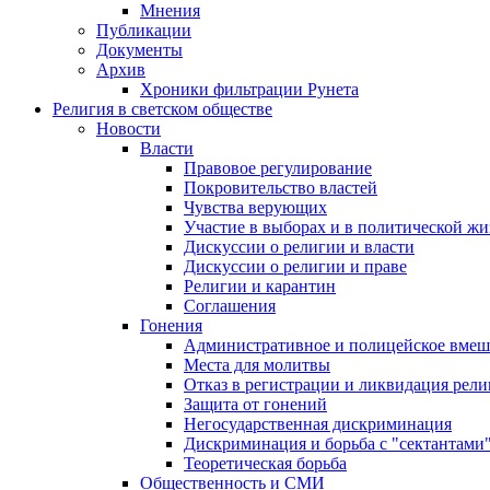
Мнения
Публикации
Документы
Архив
Хроники фильтрации Рунета
Религия в светском обществе
Новости
Власти
Правовое регулирование
Покровительство властей
Чувства верующих
Участие в выборах и в политической ж
Дискуссии о религии и власти
Дискуссии о религии и праве
Религии и карантин
Соглашения
Гонения
Административное и полицейское вмеш
Места для молитвы
Отказ в регистрации и ликвидация рел
Защита от гонений
Негосударственная дискриминация
Дискриминация и борьба с "сектантами
Теоретическая борьба
Общественность и СМИ