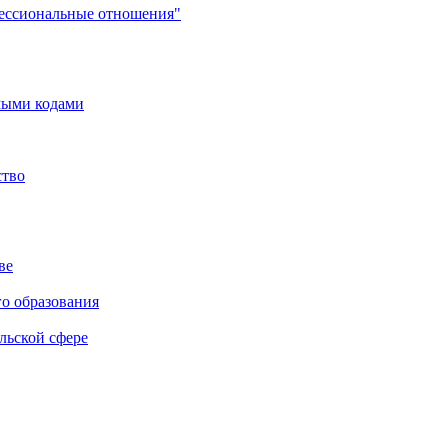
фессиональные отношения"
мыми кодами
ство
ве
го образования
льской сфере