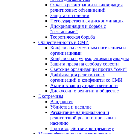
Отказ в регистрации и ликвидация
религиозных объединений
Защита от гонений
Негосударственная дискриминация
Дискриминация и борьба с
"сектантами"
Теоретическая борьба
Общественность и СМИ
Конфликты с местным населением и
организациями
Конфликты с учреждениями культуры
Защита права на свободу совести
Светские организации против "сект"
Диффамация религиозных
организаций и конфликты со СМИ
Акции в защиту нравственности
Дискуссии о религии и обществе
Экстремизм
Вандализм
Убийства и насилие
Разжигание национальной и
религиозной розни и призывы к
насилию
Противодействие экстремизму
Межконфессиональные отношения