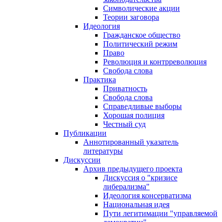
Символические акции
Теории заговора
Идеология
Гражданское общество
Политический режим
Право
Революция и контрреволюция
Свобода слова
Практика
Приватность
Свобода слова
Справедливые выборы
Хорошая полиция
Честный суд
Публикации
Аннотированный указатель
литературы
Дискуссии
Архив предыдущего проекта
Дискуссия о "кризисе
либерализма"
Идеология консерватизма
Национальная идея
Пути легитимации "управляемой