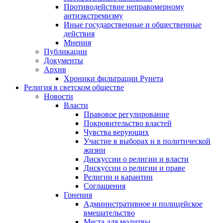
Противодействие неправомерному
антиэкстремизму
Иные государственные и общественные
действия
Мнения
Публикации
Документы
Архив
Хроники фильтрации Рунета
Религия в светском обществе
Новости
Власти
Правовое регулирование
Покровительство властей
Чувства верующих
Участие в выборах и в политической
жизни
Дискуссии о религии и власти
Дискуссии о религии и праве
Религии и карантин
Соглашения
Гонения
Административное и полицейское
вмешательство
Места для молитвы