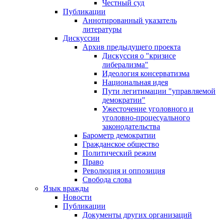
Честный суд
Публикации
Аннотированный указатель
литературы
Дискуссии
Архив предыдущего проекта
Дискуссия о "кризисе
либерализма"
Идеология консерватизма
Национальная идея
Пути легитимации "управляемой
демократии"
Ужесточение уголовного и
уголовно-процесуального
законодательства
Барометр демократии
Гражданское общество
Политический режим
Право
Революция и оппозиция
Свобода слова
Язык вражды
Новости
Публикации
Документы других организаций