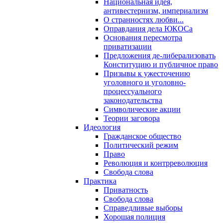
Национальная идея,
антивестернизм, империализм
О странностях любви...
Оправдания дела ЮКОСа
Основания пересмотра
приватизации
Предложения де-либерализовать
Конституцию и публичное право
Призывы к ужесточению
уголовного и уголовно-
процессуального
законодательства
Символические акции
Теории заговора
Идеология
Гражданское общество
Политический режим
Право
Революция и контрреволюция
Свобода слова
Практика
Приватность
Свобода слова
Справедливые выборы
Хорошая полиция