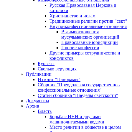
Русская Православная Церковь и
католики
Христианство и ислам
Традиционные религии против "сект"
Внутриконфессиональные отношения
Взаимоотношения
мусульманских организаций
Православные юрисдикции
Прочие конфессии
Другие примеры сотрудничества и
конфликтов
Курьезы
Сколько верующих
Публикации
Из книг "Панорамы"
Сборник "Преодолевая государственно -
конфессиональные отношения"
Статьи сборника "Пределы светскости"
Документы
Архив
Власть
Борьба с ИНН и другими
машиночитаемыми кодами
Место религии в обществе в целом