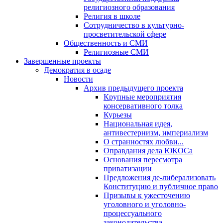
религиозного образования
Религия в школе
Сотрудничество в культурно-
просветительской сфере
Общественность и СМИ
Религиозные СМИ
Завершенные проекты
Демократия в осаде
Новости
Архив предыдущего проекта
Крупные мероприятия
консервативного толка
Курьезы
Национальная идея,
антивестернизм, империализм
О странностях любви...
Оправдания дела ЮКОСа
Основания пересмотра
приватизации
Предложения де-либерализовать
Конституцию и публичное право
Призывы к ужесточению
уголовного и уголовно-
процессуального
законодательства