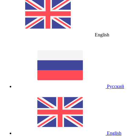
English
Русский
English