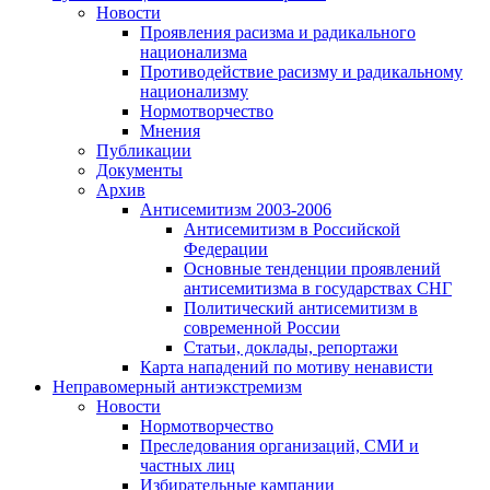
Новости
Проявления расизма и радикального
национализма
Противодействие расизму и радикальному
национализму
Нормотворчество
Мнения
Публикации
Документы
Архив
Антисемитизм 2003-2006
Антисемитизм в Российской
Федерации
Основные тенденции проявлений
антисемитизма в государствах СНГ
Политический антисемитизм в
современной России
Статьи, доклады, репортажи
Карта нападений по мотиву ненависти
Неправомерный антиэкстремизм
Новости
Нормотворчество
Преследования организаций, СМИ и
частных лиц
Избирательные кампании