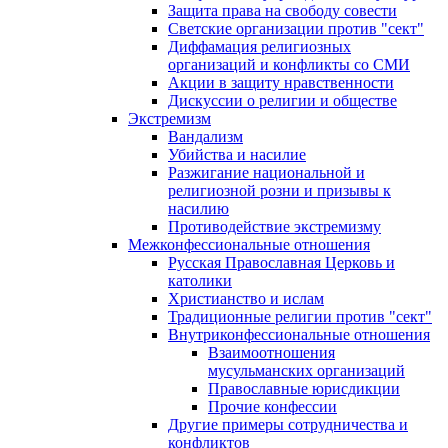
Защита права на свободу совести
Светские организации против "сект"
Диффамация религиозных
организаций и конфликты со СМИ
Акции в защиту нравственности
Дискуссии о религии и обществе
Экстремизм
Вандализм
Убийства и насилие
Разжигание национальной и
религиозной розни и призывы к
насилию
Противодействие экстремизму
Межконфессиональные отношения
Русская Православная Церковь и
католики
Христианство и ислам
Традиционные религии против "сект"
Внутриконфессиональные отношения
Взаимоотношения
мусульманских организаций
Православные юрисдикции
Прочие конфессии
Другие примеры сотрудничества и
конфликтов