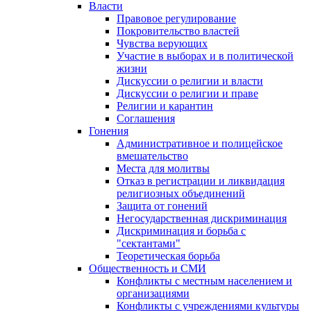
Власти
Правовое регулирование
Покровительство властей
Чувства верующих
Участие в выборах и в политической
жизни
Дискуссии о религии и власти
Дискуссии о религии и праве
Религии и карантин
Соглашения
Гонения
Административное и полицейское
вмешательство
Места для молитвы
Отказ в регистрации и ликвидация
религиозных объединений
Защита от гонений
Негосударственная дискриминация
Дискриминация и борьба с
"сектантами"
Теоретическая борьба
Общественность и СМИ
Конфликты с местным населением и
организациями
Конфликты с учреждениями культуры