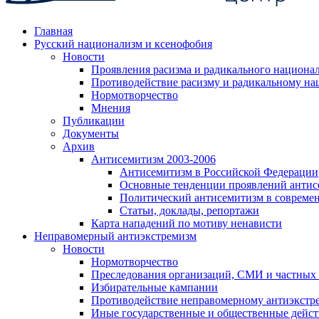
Главная
Русский национализм и ксенофобия
Новости
Проявления расизма и радикального национа
Противодействие расизму и радикальному на
Нормотворчество
Мнения
Публикации
Документы
Архив
Антисемитизм 2003-2006
Антисемитизм в Российской Федерации
Основные тенденции проявлений антис
Политический антисемитизм в совреме
Статьи, доклады, репортажи
Карта нападений по мотиву ненависти
Неправомерный антиэкстремизм
Новости
Нормотворчество
Преследования организаций, СМИ и частных
Избирательные кампании
Противодействие неправомерному антиэкстр
Иные государственные и общественные дейст