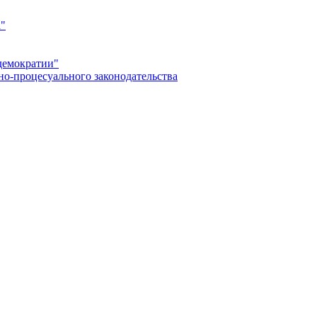
а"
демократии"
но-процесуального законодательства