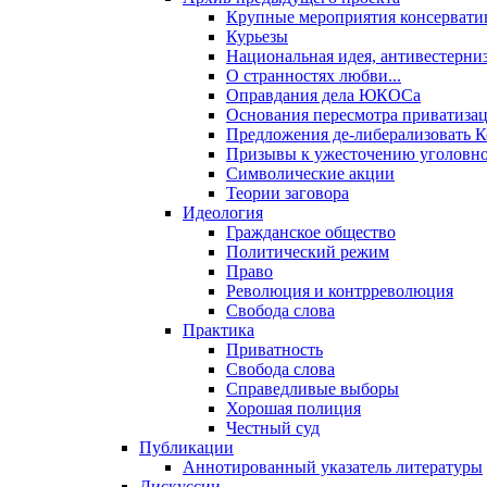
Крупные мероприятия консервати
Курьезы
Национальная идея, антивестерни
О странностях любви...
Оправдания дела ЮКОСа
Основания пересмотра приватиза
Предложения де-либерализовать 
Призывы к ужесточению уголовног
Символические акции
Теории заговора
Идеология
Гражданское общество
Политический режим
Право
Революция и контрреволюция
Свобода слова
Практика
Приватность
Свобода слова
Справедливые выборы
Хорошая полиция
Честный суд
Публикации
Аннотированный указатель литературы
Дискуссии