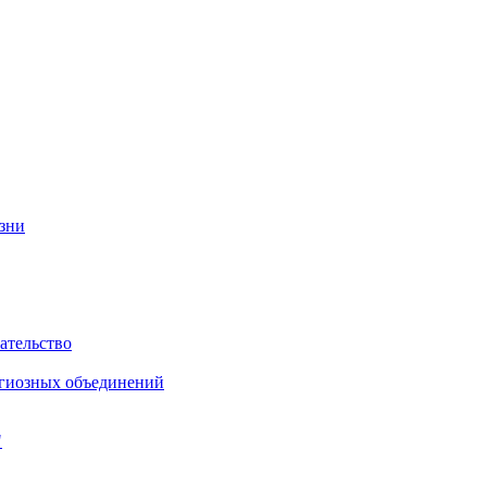
изни
ательство
игиозных объединений
"