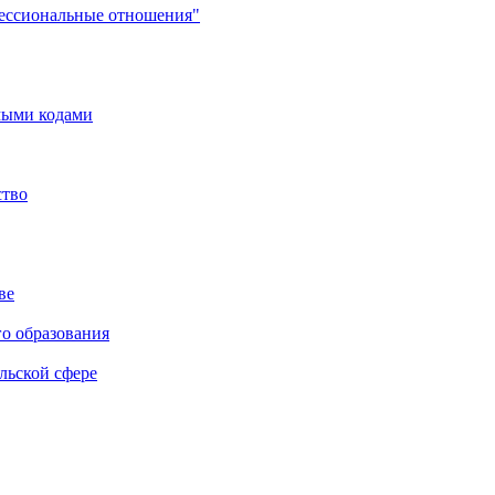
фессиональные отношения"
мыми кодами
ство
ве
го образования
льской сфере