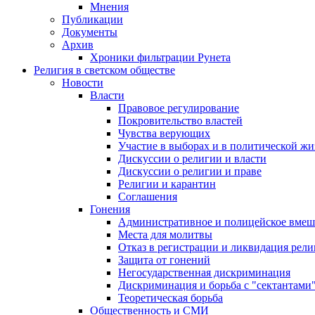
Мнения
Публикации
Документы
Архив
Хроники фильтрации Рунета
Религия в светском обществе
Новости
Власти
Правовое регулирование
Покровительство властей
Чувства верующих
Участие в выборах и в политической ж
Дискуссии о религии и власти
Дискуссии о религии и праве
Религии и карантин
Соглашения
Гонения
Административное и полицейское вмеш
Места для молитвы
Отказ в регистрации и ликвидация рел
Защита от гонений
Негосударственная дискриминация
Дискриминация и борьба с "сектантами
Теоретическая борьба
Общественность и СМИ