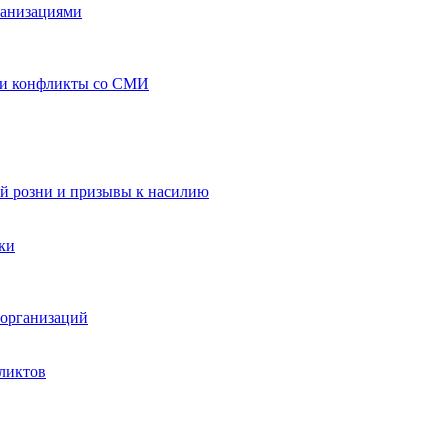
ганизациями
 и конфликты со СМИ
й розни и призывы к насилию
ки
организаций
ликтов