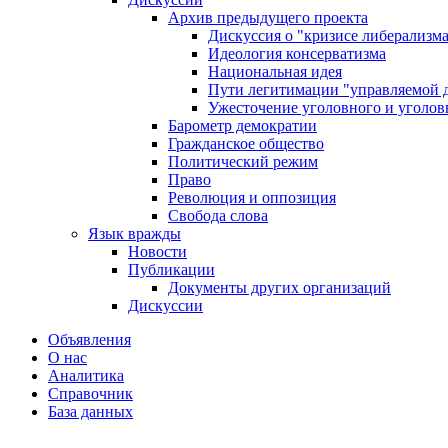
Архив предыдущего проекта
Дискуссия о "кризисе либерализм
Идеология консерватизма
Национальная идея
Пути легитимации "управляемой 
Ужесточение уголовного и уголов
Барометр демократии
Гражданское общество
Политический режим
Право
Революция и оппозиция
Свобода слова
Язык вражды
Новости
Публикации
Документы других организаций
Дискуссии
Объявления
О нас
Аналитика
Справочник
База данных