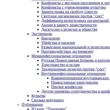
Конфликты с местным населением и ор
Конфликты с учреждениями культуры
Защита права на свободу совести
Светские организации против "сект"
Диффамация религиозных организаций
Акции в защиту нравственности
Дискуссии о религии и обществе
Экстремизм
Вандализм
Убийства и насилие
Разжигание национальной и религиозно
Противодействие экстремизму
Межконфессиональные отношения
Русская Православная Церковь и католи
Христианство и ислам
Традиционные религии против "сект"
Внутриконфессиональные отношения
Взаимоотношения мусульманских 
Православные юрисдикции
Прочие конфессии
Другие примеры сотрудничества и конф
Курьезы
Сколько верующих
Публикации
Из книг "Панорамы"