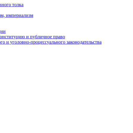
вного толка
зм, империализм
ции
Конституцию и публичное право
о и уголовно-процессуального законодательства