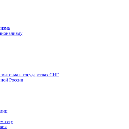
лизма
ционализму
емитизма в государствах СНГ
нной России
 лиц
емизму
вия