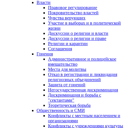
Власти
Правовое регулирование
Покровительство властей
Чувства верующих
Участие в выборах и в политической
жизни
Дискуссии о религии и власти
Дискуссии о религии и праве
Религии и карантин
Соглашения
Гонения
Административное и полицейское
вмешательство
Места для молитвы
Отказ в регистрации и ликвидация
религиозных объединений
Защита от гонений
Негосударственная дискриминация
Дискриминация и борьба с
"сектантами"
Теоретическая борьба
Общественность и СМИ
Конфликты с местным населением и
организациями
Конфликты с учреждениями культуры