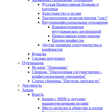
Русская Православная Церковь и
католики
Христианство и ислам
Традиционные религии против "сект"
Внутриконфессиональные отношения
Взаимоотношения
мусульманских организаций
Православные юрисдикции
Прочие конфессии
Другие примеры сотрудничества и
конфликтов
Курьезы
Сколько верующих
Публикации
Из книг "Панорамы"
Сборник "Преодолевая государственно -
конфессиональные отношения"
Статьи сборника "Пределы светскости"
Документы
Архив
Власть
Борьба с ИНН и другими
машиночитаемыми кодами
Место религии в обществе в целом