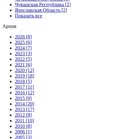
Чувашская Республика [2]
Ярославская Область [2]
Показать все
Архив
2026 [8]
2025 [6]
2024 [7]
2023 [3]
2022 [5]
2021 [6]
2020 [12]
2019 [18]
2018 [5]
2017 [11]
2016 [12]
2015 [9]
2014 [20]
2013 [17]
2012 [8]
2011 [10]
2010 [8]
2006 [1]
2005 [3]