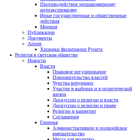
Противодействие неправомерному
антиэкстремизму
Иные государственные и общественные
действия
Мнения
Публикации
Документы
Архив
Хроники фильтрации Рунета
Религия в светском обществе
Новости
Власти
Правовое регулирование
Покровительство властей
Чувства верующих
Участие в выборах и в политической
жизни
Дискуссии о религии и власти
Дискуссии о религии и праве
Религии и карантин
Соглашения
Гонения
Административное и полицейское
вмешательство
Места для молитвы