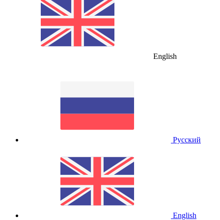
English
Русский
English