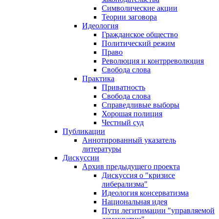
Символические акции
Теории заговора
Идеология
Гражданское общество
Политический режим
Право
Революция и контрреволюция
Свобода слова
Практика
Приватность
Свобода слова
Справедливые выборы
Хорошая полиция
Честный суд
Публикации
Аннотированный указатель
литературы
Дискуссии
Архив предыдущего проекта
Дискуссия о "кризисе
либерализма"
Идеология консерватизма
Национальная идея
Пути легитимации "управляемой