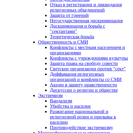
Отказ в регистрации и ликвидация
религиозных объединений
Защита от гонений
Негосударственная дискриминация
Дискриминация и борьба с
"сектантами"
Теоретическая борьба
Общественность и СМИ
Конфликты с местным населением и
организациями
Конфликты с учреждениями культуры
Защита права на свободу совести
Светские организации против "сект"
Диффамация религиозных
организаций и конфликты со СМИ
Акции в защиту нравственности
Дискуссии о религии и обществе
Экстремизм
Вандализм
Убийства и насилие
Разжигание национальной и
религиозной розни и призывы к
насилию
Противодействие экстремизму
Межконфессиональные отношения