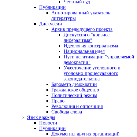
Честный суд
Публикации
Аннотированный указатель
литературы
Дискуссии
Архив предыдущего проекта
Дискуссия о "кризисе
либерализма"
Идеология консерватизма
Национальная идея
Пути легитимации "управляемой
демократии"
Ужесточение уголовного и
уголовно-процесуального
законодательства
Барометр демократии
Гражданское общество
Политический режим
Право
Революция и оппозиция
Свобода слова
Язык вражды
Новости
Публикации
Документы других организаций