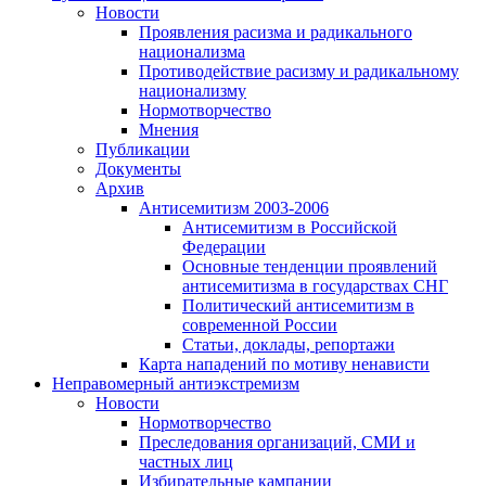
Новости
Проявления расизма и радикального
национализма
Противодействие расизму и радикальному
национализму
Нормотворчество
Мнения
Публикации
Документы
Архив
Антисемитизм 2003-2006
Антисемитизм в Российской
Федерации
Основные тенденции проявлений
антисемитизма в государствах СНГ
Политический антисемитизм в
современной России
Статьи, доклады, репортажи
Карта нападений по мотиву ненависти
Неправомерный антиэкстремизм
Новости
Нормотворчество
Преследования организаций, СМИ и
частных лиц
Избирательные кампании