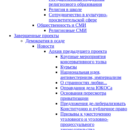
религиозного образования
Религия в школе
Сотрудничество в культурно-
просветительской сфере
Общественность и СМИ
Религиозные СМИ
Завершенные проекты
Демократия в осаде
Новости
Архив предыдущего проекта
Крупные мероприятия
консервативного толка
Курьезы
Национальная идея,
антивестернизм, империализм
О странностях любви...
Оправдания дела ЮКОСа
Основания пересмотра
приватизации
Предложения де-либерализовать
Конституцию и публичное право
Призывы к ужесточению
уголовного и уголовно-
процессуального
законодательства