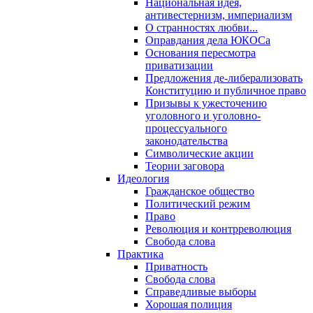
Национальная идея,
антивестернизм, империализм
О странностях любви...
Оправдания дела ЮКОСа
Основания пересмотра
приватизации
Предложения де-либерализовать
Конституцию и публичное право
Призывы к ужесточению
уголовного и уголовно-
процессуального
законодательства
Символические акции
Теории заговора
Идеология
Гражданское общество
Политический режим
Право
Революция и контрреволюция
Свобода слова
Практика
Приватность
Свобода слова
Справедливые выборы
Хорошая полиция