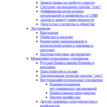
Защита права на свободу совести
Светские организации против "сект"
Диффамация религиозных
организаций и конфликты со СМИ
Акции в защиту нравственности
Дискуссии о религии и обществе
Экстремизм
Вандализм
Убийства и насилие
Разжигание национальной и
религиозной розни и призывы к
насилию
Противодействие экстремизму
Межконфессиональные отношения
Русская Православная Церковь и
католики
Христианство и ислам
Традиционные религии против "сект"
Внутриконфессиональные отношения
Взаимоотношения
мусульманских организаций
Православные юрисдикции
Прочие конфессии
Другие примеры сотрудничества и
конфликтов