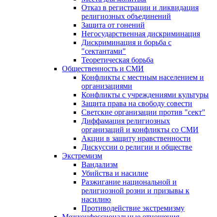
Отказ в регистрации и ликвидация
религиозных объединений
Защита от гонений
Негосударственная дискриминация
Дискриминация и борьба с
"сектантами"
Теоретическая борьба
Общественность и СМИ
Конфликты с местным населением и
организациями
Конфликты с учреждениями культуры
Защита права на свободу совести
Светские организации против "сект"
Диффамация религиозных
организаций и конфликты со СМИ
Акции в защиту нравственности
Дискуссии о религии и обществе
Экстремизм
Вандализм
Убийства и насилие
Разжигание национальной и
религиозной розни и призывы к
насилию
Противодействие экстремизму
Межконфессиональные отношения