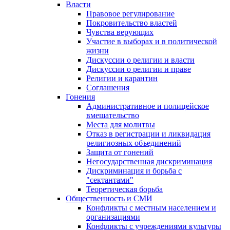
Власти
Правовое регулирование
Покровительство властей
Чувства верующих
Участие в выборах и в политической
жизни
Дискуссии о религии и власти
Дискуссии о религии и праве
Религии и карантин
Соглашения
Гонения
Административное и полицейское
вмешательство
Места для молитвы
Отказ в регистрации и ликвидация
религиозных объединений
Защита от гонений
Негосударственная дискриминация
Дискриминация и борьба с
"сектантами"
Теоретическая борьба
Общественность и СМИ
Конфликты с местным населением и
организациями
Конфликты с учреждениями культуры