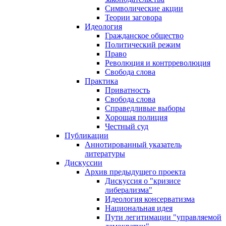
Символические акции
Теории заговора
Идеология
Гражданское общество
Политический режим
Право
Революция и контрреволюция
Свобода слова
Практика
Приватность
Свобода слова
Справедливые выборы
Хорошая полиция
Честный суд
Публикации
Аннотированный указатель
литературы
Дискуссии
Архив предыдущего проекта
Дискуссия о "кризисе
либерализма"
Идеология консерватизма
Национальная идея
Пути легитимации "управляемой