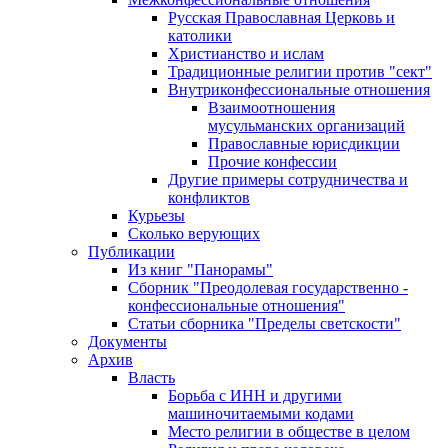
Русская Православная Церковь и
католики
Христианство и ислам
Традиционные религии против "сект"
Внутриконфессиональные отношения
Взаимоотношения
мусульманских организаций
Православные юрисдикции
Прочие конфессии
Другие примеры сотрудничества и
конфликтов
Курьезы
Сколько верующих
Публикации
Из книг "Панорамы"
Сборник "Преодолевая государственно -
конфессиональные отношения"
Статьи сборника "Пределы светскости"
Документы
Архив
Власть
Борьба с ИНН и другими
машиночитаемыми кодами
Место религии в обществе в целом