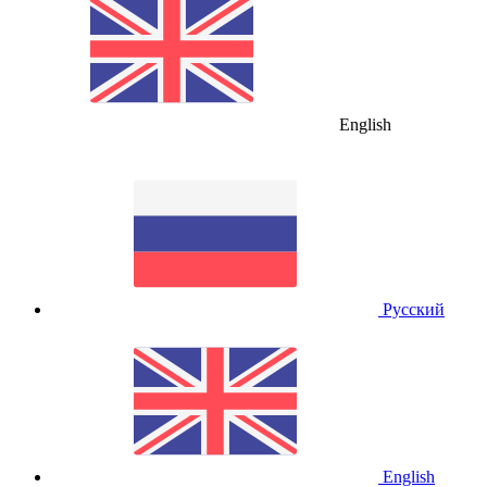
English
Русский
English