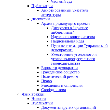
Честный суд
Публикации
Аннотированный указатель
литературы
Дискуссии
Архив предыдущего проекта
Дискуссия о "кризисе
либерализма"
Идеология консерватизма
Национальная идея
Пути легитимации "управляемой
демократии"
Ужесточение уголовного и
уголовно-процесуального
законодательства
Барометр демократии
Гражданское общество
Политический режим
Право
Революция и оппозиция
Свобода слова
Язык вражды
Новости
Публикации
Документы других организаций