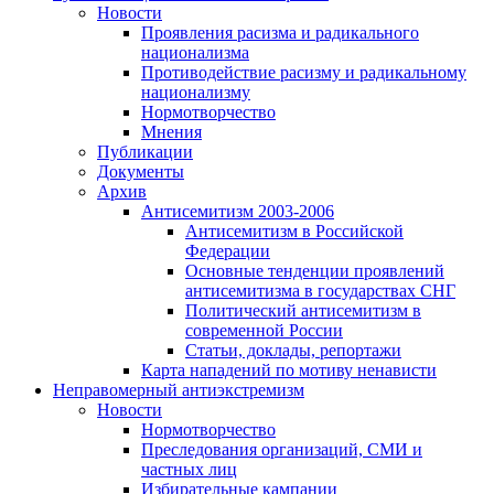
Новости
Проявления расизма и радикального
национализма
Противодействие расизму и радикальному
национализму
Нормотворчество
Мнения
Публикации
Документы
Архив
Антисемитизм 2003-2006
Антисемитизм в Российской
Федерации
Основные тенденции проявлений
антисемитизма в государствах СНГ
Политический антисемитизм в
современной России
Статьи, доклады, репортажи
Карта нападений по мотиву ненависти
Неправомерный антиэкстремизм
Новости
Нормотворчество
Преследования организаций, СМИ и
частных лиц
Избирательные кампании