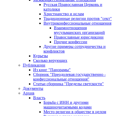
Русская Православная Церковь и
католики
Христианство и ислам
Традиционные религии против "сект"
Внутриконфессиональные отношения
Взаимоотношения
мусульманских организаций
Православные юрисдикции
Прочие конфессии
Другие примеры сотрудничества и
конфликтов
Курьезы
Сколько верующих
Публикации
Из книг "Панорамы"
Сборник "Преодолевая государственно -
конфессиональные отношения"
Статьи сборника "Пределы светскости"
Документы
Архив
Власть
Борьба с ИНН и другими
машиночитаемыми кодами
Место религии в обществе в целом