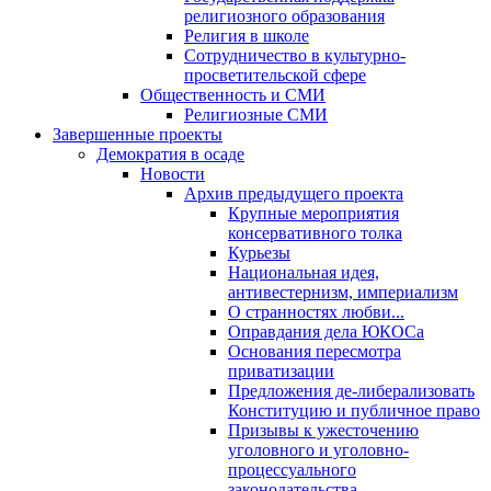
религиозного образования
Религия в школе
Сотрудничество в культурно-
просветительской сфере
Общественность и СМИ
Религиозные СМИ
Завершенные проекты
Демократия в осаде
Новости
Архив предыдущего проекта
Крупные мероприятия
консервативного толка
Курьезы
Национальная идея,
антивестернизм, империализм
О странностях любви...
Оправдания дела ЮКОСа
Основания пересмотра
приватизации
Предложения де-либерализовать
Конституцию и публичное право
Призывы к ужесточению
уголовного и уголовно-
процессуального
законодательства