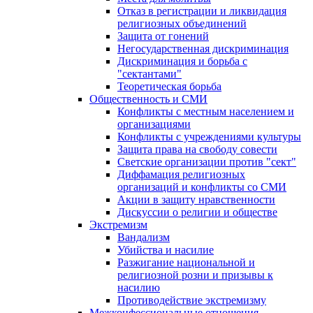
Отказ в регистрации и ликвидация
религиозных объединений
Защита от гонений
Негосударственная дискриминация
Дискриминация и борьба с
"сектантами"
Теоретическая борьба
Общественность и СМИ
Конфликты с местным населением и
организациями
Конфликты с учреждениями культуры
Защита права на свободу совести
Светские организации против "сект"
Диффамация религиозных
организаций и конфликты со СМИ
Акции в защиту нравственности
Дискуссии о религии и обществе
Экстремизм
Вандализм
Убийства и насилие
Разжигание национальной и
религиозной розни и призывы к
насилию
Противодействие экстремизму
Межконфессиональные отношения