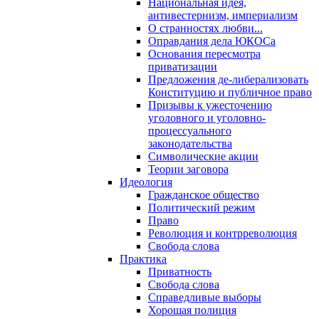
Национальная идея,
антивестернизм, империализм
О странностях любви...
Оправдания дела ЮКОСа
Основания пересмотра
приватизации
Предложения де-либерализовать
Конституцию и публичное право
Призывы к ужесточению
уголовного и уголовно-
процессуального
законодательства
Символические акции
Теории заговора
Идеология
Гражданское общество
Политический режим
Право
Революция и контрреволюция
Свобода слова
Практика
Приватность
Свобода слова
Справедливые выборы
Хорошая полиция