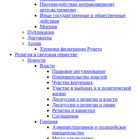
Противодействие неправомерному
антиэкстремизму
Иные государственные и общественные
действия
Мнения
Публикации
Документы
Архив
Хроники фильтрации Рунета
Религия в светском обществе
Новости
Власти
Правовое регулирование
Покровительство властей
Чувства верующих
Участие в выборах и в политической
жизни
Дискуссии о религии и власти
Дискуссии о религии и праве
Религии и карантин
Соглашения
Гонения
Административное и полицейское
вмешательство
Места для молитвы