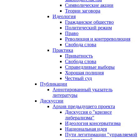
Символические акции
Теории заговора
Идеология
Гражданское общество
Политический режим
Право
Революция и контрреволюция
Свобода слова
Практика
Приватность
Свобода слова
Справедливые выборы
Хорошая полиция
Честный суд
Публикации
Аннотированный указатель
литературы
Дискуссии
Архив предыдущего проекта
Дискуссия о "кризисе
либерализма"
Идеология консерватизма
Национальная идея
Пути легитимации "управляемой