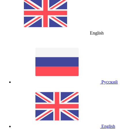
English
Русский
English