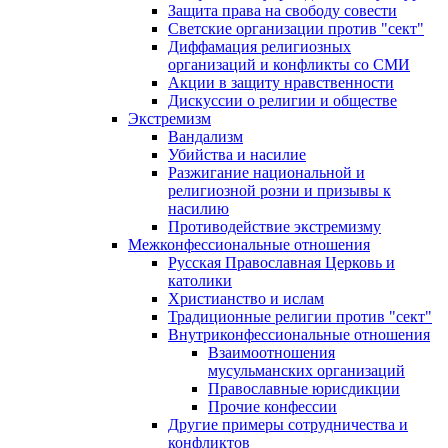
Защита права на свободу совести
Светские организации против "сект"
Диффамация религиозных
организаций и конфликты со СМИ
Акции в защиту нравственности
Дискуссии о религии и обществе
Экстремизм
Вандализм
Убийства и насилие
Разжигание национальной и
религиозной розни и призывы к
насилию
Противодействие экстремизму
Межконфессиональные отношения
Русская Православная Церковь и
католики
Христианство и ислам
Традиционные религии против "сект"
Внутриконфессиональные отношения
Взаимоотношения
мусульманских организаций
Православные юрисдикции
Прочие конфессии
Другие примеры сотрудничества и
конфликтов