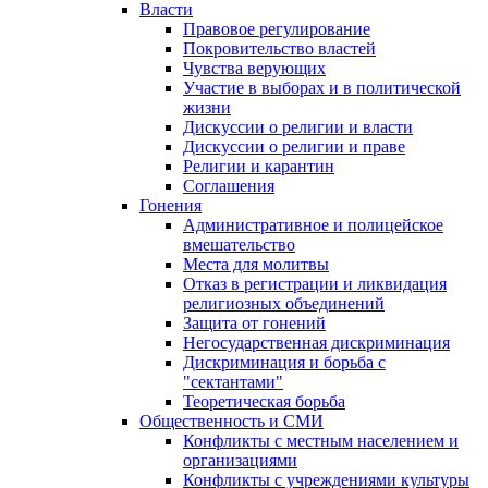
Власти
Правовое регулирование
Покровительство властей
Чувства верующих
Участие в выборах и в политической
жизни
Дискуссии о религии и власти
Дискуссии о религии и праве
Религии и карантин
Соглашения
Гонения
Административное и полицейское
вмешательство
Места для молитвы
Отказ в регистрации и ликвидация
религиозных объединений
Защита от гонений
Негосударственная дискриминация
Дискриминация и борьба с
"сектантами"
Теоретическая борьба
Общественность и СМИ
Конфликты с местным населением и
организациями
Конфликты с учреждениями культуры