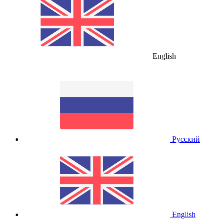
English
Русский
English