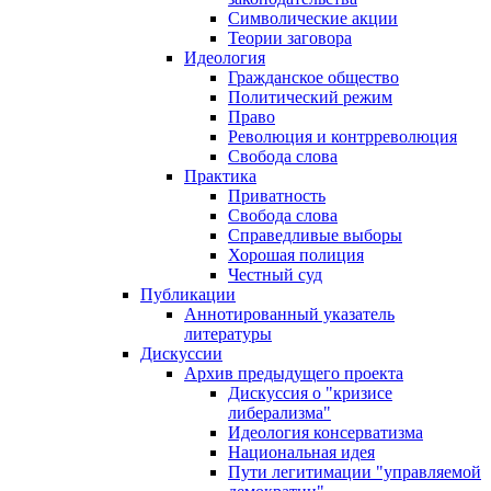
Символические акции
Теории заговора
Идеология
Гражданское общество
Политический режим
Право
Революция и контрреволюция
Свобода слова
Практика
Приватность
Свобода слова
Справедливые выборы
Хорошая полиция
Честный суд
Публикации
Аннотированный указатель
литературы
Дискуссии
Архив предыдущего проекта
Дискуссия о "кризисе
либерализма"
Идеология консерватизма
Национальная идея
Пути легитимации "управляемой