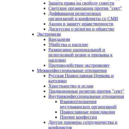
Защита права на свободу совести
Светские организации против "сект"
Диффамация религиозных
организаций и конфликты со СМИ
Акции в защиту нравственности
Дискуссии о религии и обществе
Экстремизм
Вандализм
Убийства и насилие
Разжигание национальной и
религиозной розни и призывы к
насилию
Противодействие экстремизму
Межконфессиональные отношения
Русская Православная Церковь и
католики
Христианство и ислам
Традиционные религии против "сект"
Внутриконфессиональные отношения
Взаимоотношения
мусульманских организаций
Православные юрисдикции
Прочие конфессии
Другие примеры сотрудничества и
конфликтов