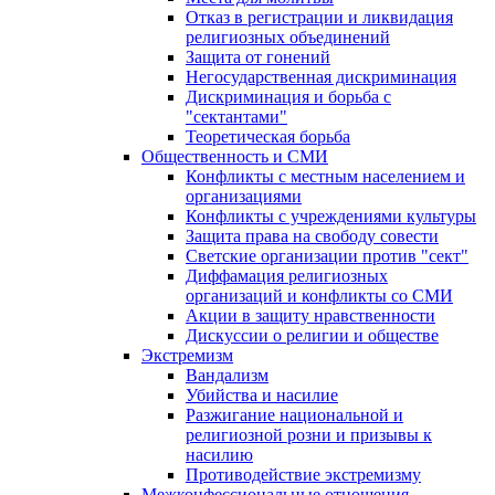
Отказ в регистрации и ликвидация
религиозных объединений
Защита от гонений
Негосударственная дискриминация
Дискриминация и борьба с
"сектантами"
Теоретическая борьба
Общественность и СМИ
Конфликты с местным населением и
организациями
Конфликты с учреждениями культуры
Защита права на свободу совести
Светские организации против "сект"
Диффамация религиозных
организаций и конфликты со СМИ
Акции в защиту нравственности
Дискуссии о религии и обществе
Экстремизм
Вандализм
Убийства и насилие
Разжигание национальной и
религиозной розни и призывы к
насилию
Противодействие экстремизму
Межконфессиональные отношения