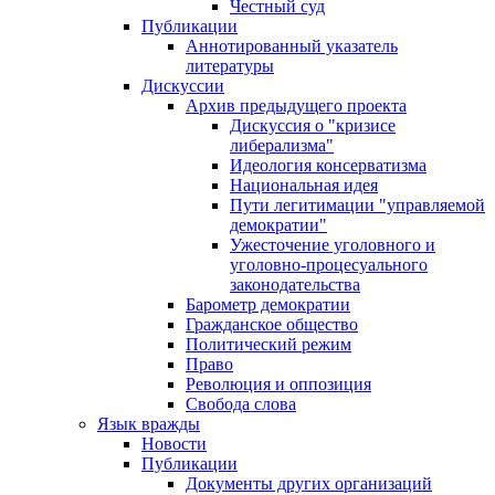
Честный суд
Публикации
Аннотированный указатель
литературы
Дискуссии
Архив предыдущего проекта
Дискуссия о "кризисе
либерализма"
Идеология консерватизма
Национальная идея
Пути легитимации "управляемой
демократии"
Ужесточение уголовного и
уголовно-процесуального
законодательства
Барометр демократии
Гражданское общество
Политический режим
Право
Революция и оппозиция
Свобода слова
Язык вражды
Новости
Публикации
Документы других организаций