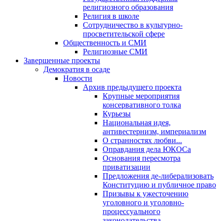
религиозного образования
Религия в школе
Сотрудничество в культурно-
просветительской сфере
Общественность и СМИ
Религиозные СМИ
Завершенные проекты
Демократия в осаде
Новости
Архив предыдущего проекта
Крупные мероприятия
консервативного толка
Курьезы
Национальная идея,
антивестернизм, империализм
О странностях любви...
Оправдания дела ЮКОСа
Основания пересмотра
приватизации
Предложения де-либерализовать
Конституцию и публичное право
Призывы к ужесточению
уголовного и уголовно-
процессуального
законодательства