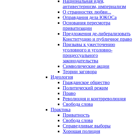
Национальная идея,
антивестернизм, империализм
О странностях любви...
Оправдания дела ЮКОСа
Основания пересмотра
приватизации
Предложения де-либерализовать
Конституцию и публичное право
Призывы к ужесточению
уголовного и уголовно-
процессуального
законодательства
Символические акции
Теории заговора
Идеология
Гражданское общество
Политический режим
Право
Революция и контрреволюция
Свобода слова
Практика
Приватность
Свобода слова
Справедливые выборы
Хорошая полиция