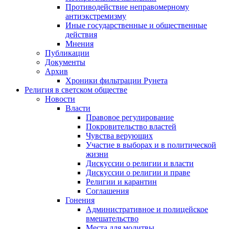
Противодействие неправомерному
антиэкстремизму
Иные государственные и общественные
действия
Мнения
Публикации
Документы
Архив
Хроники фильтрации Рунета
Религия в светском обществе
Новости
Власти
Правовое регулирование
Покровительство властей
Чувства верующих
Участие в выборах и в политической
жизни
Дискуссии о религии и власти
Дискуссии о религии и праве
Религии и карантин
Соглашения
Гонения
Административное и полицейское
вмешательство
Места для молитвы