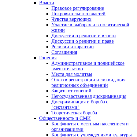
Власти
Правовое регулирование
Покровительство властей
Чувства верующих
Участие в выборах и в политической
жизни
Дискуссии о религии и власти
Дискуссии о религии и праве
Религии и карантин
Соглашения
Гонения
Административное и полицейское
вмешательство
Места для молитвы
Отказ в регистрации и ликвидация
религиозных объединений
Защита от гонений
Негосударственная дискриминация
Дискриминация и борьба с
"сектантами"
Теоретическая борьба
Общественность и СМИ
Конфликты с местным населением и
организациями
Конфликты с учреждениями культуры