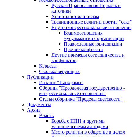
Русская Православная Церковь и
католики
Христианство и ислам
Традиционные религии против "сект"
Внутриконфессиональные отношения
Взаимоотношения
мусульманских организаций
Православные юрисдикции
Прочие конфессии
Другие примеры сотрудничества и
конфликтов
Курьезы
Сколько верующих
Публикации
Из книг "Панорамы"
Сборник "Преодолевая государственно -
конфессиональные отношения"
Статьи сборника "Пределы светскости"
Документы
Архив
Власть
Борьба с ИНН и другими
машиночитаемыми кодами
Место религии в обществе в целом