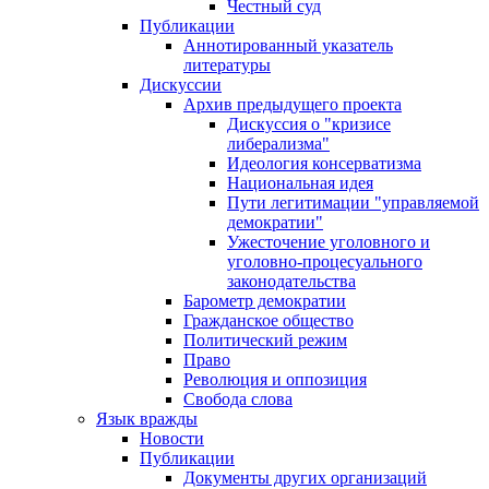
Честный суд
Публикации
Аннотированный указатель
литературы
Дискуссии
Архив предыдущего проекта
Дискуссия о "кризисе
либерализма"
Идеология консерватизма
Национальная идея
Пути легитимации "управляемой
демократии"
Ужесточение уголовного и
уголовно-процесуального
законодательства
Барометр демократии
Гражданское общество
Политический режим
Право
Революция и оппозиция
Свобода слова
Язык вражды
Новости
Публикации
Документы других организаций