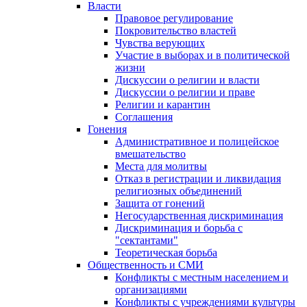
Власти
Правовое регулирование
Покровительство властей
Чувства верующих
Участие в выборах и в политической
жизни
Дискуссии о религии и власти
Дискуссии о религии и праве
Религии и карантин
Соглашения
Гонения
Административное и полицейское
вмешательство
Места для молитвы
Отказ в регистрации и ликвидация
религиозных объединений
Защита от гонений
Негосударственная дискриминация
Дискриминация и борьба с
"сектантами"
Теоретическая борьба
Общественность и СМИ
Конфликты с местным населением и
организациями
Конфликты с учреждениями культуры