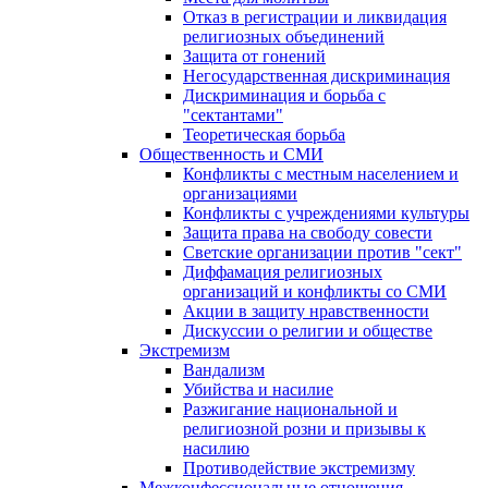
Отказ в регистрации и ликвидация
религиозных объединений
Защита от гонений
Негосударственная дискриминация
Дискриминация и борьба с
"сектантами"
Теоретическая борьба
Общественность и СМИ
Конфликты с местным населением и
организациями
Конфликты с учреждениями культуры
Защита права на свободу совести
Светские организации против "сект"
Диффамация религиозных
организаций и конфликты со СМИ
Акции в защиту нравственности
Дискуссии о религии и обществе
Экстремизм
Вандализм
Убийства и насилие
Разжигание национальной и
религиозной розни и призывы к
насилию
Противодействие экстремизму
Межконфессиональные отношения