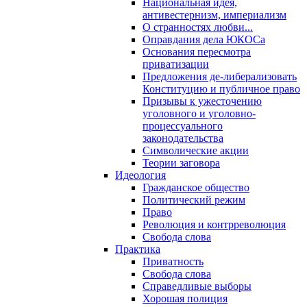
Национальная идея,
антивестернизм, империализм
О странностях любви...
Оправдания дела ЮКОСа
Основания пересмотра
приватизации
Предложения де-либерализовать
Конституцию и публичное право
Призывы к ужесточению
уголовного и уголовно-
процессуального
законодательства
Символические акции
Теории заговора
Идеология
Гражданское общество
Политический режим
Право
Революция и контрреволюция
Свобода слова
Практика
Приватность
Свобода слова
Справедливые выборы
Хорошая полиция