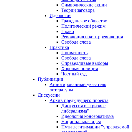
Символические акции
Теории заговора
Идеология
Гражданское общество
Политический режим
Право
Революция и контрреволюция
Свобода слова
Практика
Приватность
Свобода слова
Справедливые выборы
Хорошая полиция
Честный суд
Публикации
Аннотированный указатель
литературы
Дискуссии
Архив предыдущего проекта
Дискуссия о "кризисе
либерализма"
Идеология консерватизма
Национальная идея
Пути легитимации "управляемой