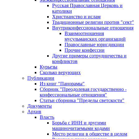
Русская Православная Церковь и
католики
Христианство и ислам
Традиционные религии против "сект"
Внутриконфессиональные отношения
Взаимоотношения
мусульманских организаций
Православные юрисдикции
Прочие конфессии
Другие примеры сотрудничества и
конфликтов
Курьезы
Сколько верующих
Публикации
Из книг "Панорамы"
Сборник "Преодолевая государственно -
конфессиональные отношения"
Статьи сборника "Пределы светскости"
Документы
Архив
Власть
Борьба с ИНН и другими
машиночитаемыми кодами
Место религии в обществе в целом