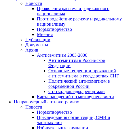
Новости
Проявления расизма и радикального
национализма
Противодействие расизму и радикальному
национализму
Нормотворчество
Мнения
Публикации
Документы
Архив
Антисемитизм 2003-2006
Антисемитизм в Российской
Федерации
Основные тенденции проявлений
антисемитизма в государствах СНГ
Политический антисемитизм в
современной России
Статьи, доклады, репортажи
Карта нападений по мотиву ненависти
Неправомерный антиэкстремизм
Новости
Нормотворчество
Преследования организаций, СМИ и
частных лиц
Избирательные кампании