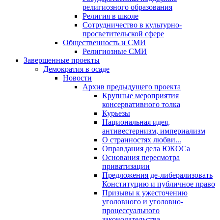
религиозного образования
Религия в школе
Сотрудничество в культурно-
просветительской сфере
Общественность и СМИ
Религиозные СМИ
Завершенные проекты
Демократия в осаде
Новости
Архив предыдущего проекта
Крупные мероприятия
консервативного толка
Курьезы
Национальная идея,
антивестернизм, империализм
О странностях любви...
Оправдания дела ЮКОСа
Основания пересмотра
приватизации
Предложения де-либерализовать
Конституцию и публичное право
Призывы к ужесточению
уголовного и уголовно-
процессуального
законодательства