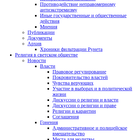
Противодействие неправомерному
антиэкстремизму
Иные государственные и общественные
действия
Мнения
Публикации
Документы
Архив
Хроники фильтрации Рунета
Религия в светском обществе
Новости
Власти
Правовое регулирование
Покровительство властей
Чувства верующих
Участие в выборах и в политической
жизни
Дискуссии о религии и власти
Дискуссии о религии и праве
Религии и карантин
Соглашения
Гонения
Административное и полицейское
вмешательство
Места для молитвы