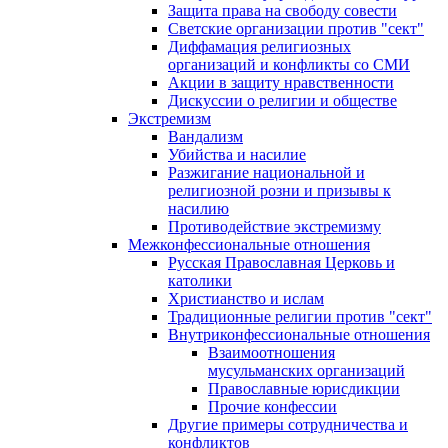
Защита права на свободу совести
Светские организации против "сект"
Диффамация религиозных
организаций и конфликты со СМИ
Акции в защиту нравственности
Дискуссии о религии и обществе
Экстремизм
Вандализм
Убийства и насилие
Разжигание национальной и
религиозной розни и призывы к
насилию
Противодействие экстремизму
Межконфессиональные отношения
Русская Православная Церковь и
католики
Христианство и ислам
Традиционные религии против "сект"
Внутриконфессиональные отношения
Взаимоотношения
мусульманских организаций
Православные юрисдикции
Прочие конфессии
Другие примеры сотрудничества и
конфликтов