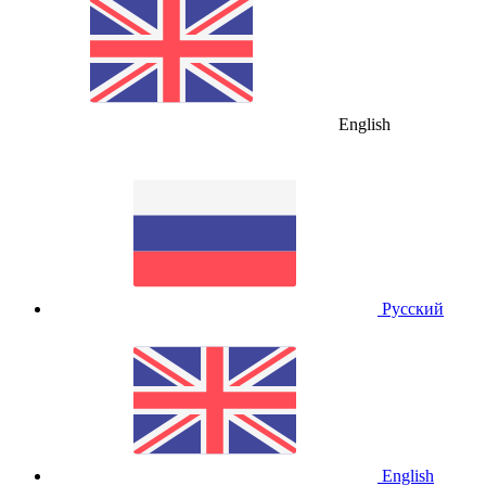
English
Русский
English