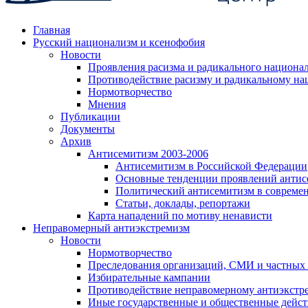
Главная
Русский национализм и ксенофобия
Новости
Проявления расизма и радикального национа
Противодействие расизму и радикальному на
Нормотворчество
Мнения
Публикации
Документы
Архив
Антисемитизм 2003-2006
Антисемитизм в Российской Федерации
Основные тенденции проявлений антис
Политический антисемитизм в совреме
Статьи, доклады, репортажи
Карта нападений по мотиву ненависти
Неправомерный антиэкстремизм
Новости
Нормотворчество
Преследования организаций, СМИ и частных
Избирательные кампании
Противодействие неправомерному антиэкстр
Иные государственные и общественные дейст