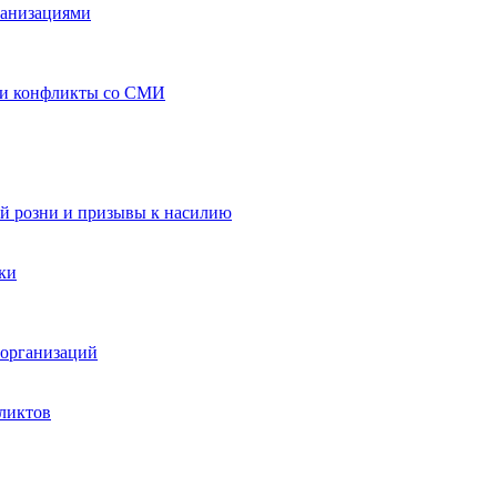
ганизациями
 и конфликты со СМИ
й розни и призывы к насилию
ки
организаций
ликтов