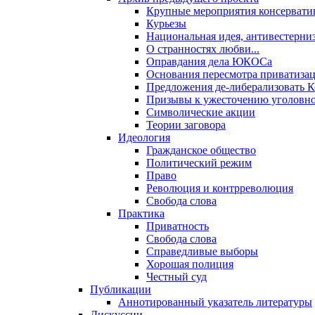
Крупные мероприятия консервати
Курьезы
Национальная идея, антивестерни
О странностях любви...
Оправдания дела ЮКОСа
Основания пересмотра приватиза
Предложения де-либерализовать 
Призывы к ужесточению уголовног
Символические акции
Теории заговора
Идеология
Гражданское общество
Политический режим
Право
Революция и контрреволюция
Свобода слова
Практика
Приватность
Свобода слова
Справедливые выборы
Хорошая полиция
Честный суд
Публикации
Аннотированный указатель литературы
Дискуссии