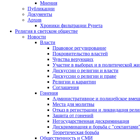
Мнения
Публикации
Документы
Архив
Хроники фильтрации Рунета
Религия в светском обществе
Новости
Власти
Правовое регулирование
Покровительство властей
Чувства верующих
Участие в выборах и в политической ж
Дискуссии о религии и власти
Дискуссии о религии и праве
Религии и карантин
Соглашения
Гонения
Административное и полицейское вмеш
Места для молитвы
Отказ в регистрации и ликвидация рел
Защита от гонений
Негосударственная дискриминация
Дискриминация и борьба с "сектантами
Теоретическая борьба
Общественность и СМИ