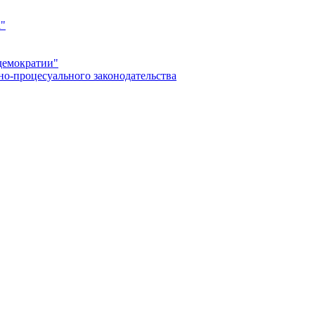
а"
демократии"
но-процесуального законодательства