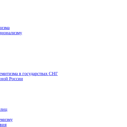
лизма
ционализму
емитизма в государствах СНГ
нной России
 лиц
емизму
вия