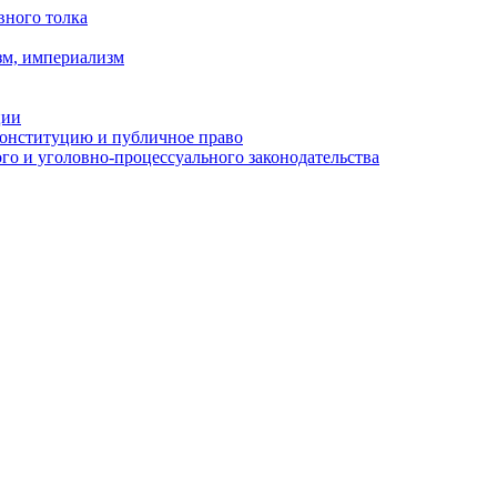
вного толка
зм, империализм
ции
Конституцию и публичное право
о и уголовно-процессуального законодательства