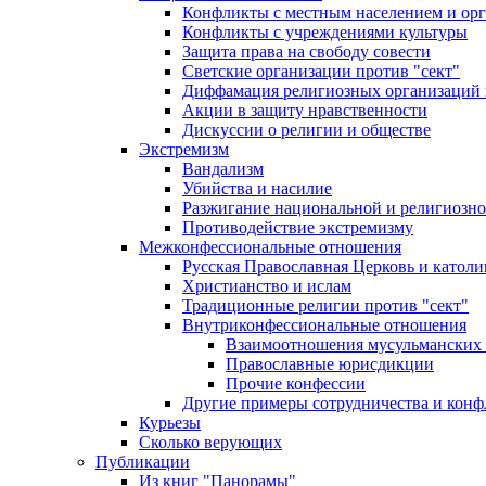
Конфликты с местным населением и ор
Конфликты с учреждениями культуры
Защита права на свободу совести
Светские организации против "сект"
Диффамация религиозных организаций
Акции в защиту нравственности
Дискуссии о религии и обществе
Экстремизм
Вандализм
Убийства и насилие
Разжигание национальной и религиозно
Противодействие экстремизму
Межконфессиональные отношения
Русская Православная Церковь и католи
Христианство и ислам
Традиционные религии против "сект"
Внутриконфессиональные отношения
Взаимоотношения мусульманских 
Православные юрисдикции
Прочие конфессии
Другие примеры сотрудничества и конф
Курьезы
Сколько верующих
Публикации
Из книг "Панорамы"