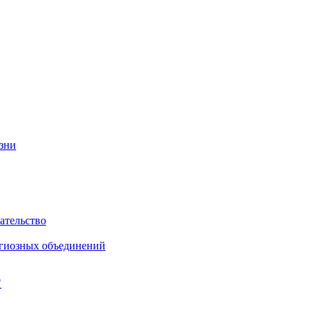
изни
ательство
игиозных объединений
"