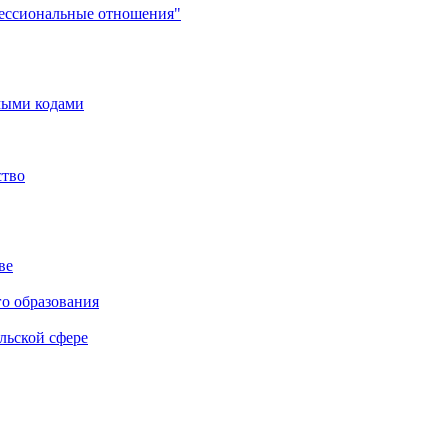
фессиональные отношения"
мыми кодами
ство
ве
го образования
льской сфере