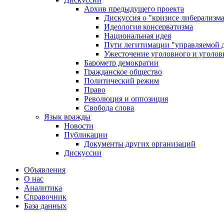
Архив предыдущего проекта
Дискуссия о "кризисе либерализм
Идеология консерватизма
Национальная идея
Пути легитимации "управляемой 
Ужесточение уголовного и уголов
Барометр демократии
Гражданское общество
Политический режим
Право
Революция и оппозиция
Свобода слова
Язык вражды
Новости
Публикации
Документы других организаций
Дискуссии
Объявления
О нас
Аналитика
Справочник
База данных