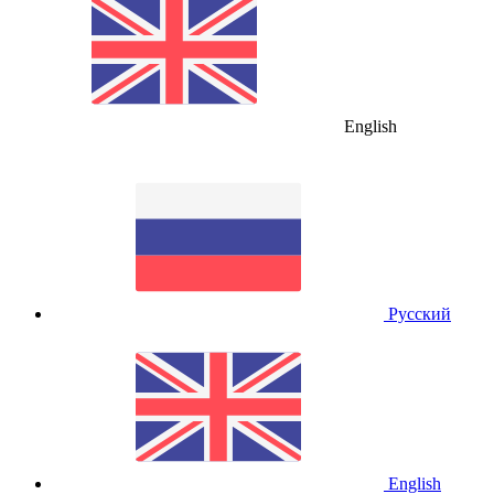
English
Русский
English