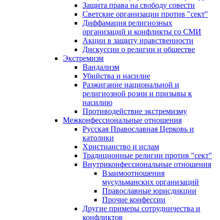
Защита права на свободу совести
Светские организации против "сект"
Диффамация религиозных
организаций и конфликты со СМИ
Акции в защиту нравственности
Дискуссии о религии и обществе
Экстремизм
Вандализм
Убийства и насилие
Разжигание национальной и
религиозной розни и призывы к
насилию
Противодействие экстремизму
Межконфессиональные отношения
Русская Православная Церковь и
католики
Христианство и ислам
Традиционные религии против "сект"
Внутриконфессиональные отношения
Взаимоотношения
мусульманских организаций
Православные юрисдикции
Прочие конфессии
Другие примеры сотрудничества и
конфликтов