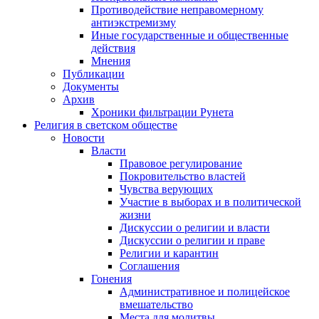
Противодействие неправомерному
антиэкстремизму
Иные государственные и общественные
действия
Мнения
Публикации
Документы
Архив
Хроники фильтрации Рунета
Религия в светском обществе
Новости
Власти
Правовое регулирование
Покровительство властей
Чувства верующих
Участие в выборах и в политической
жизни
Дискуссии о религии и власти
Дискуссии о религии и праве
Религии и карантин
Соглашения
Гонения
Административное и полицейское
вмешательство
Места для молитвы