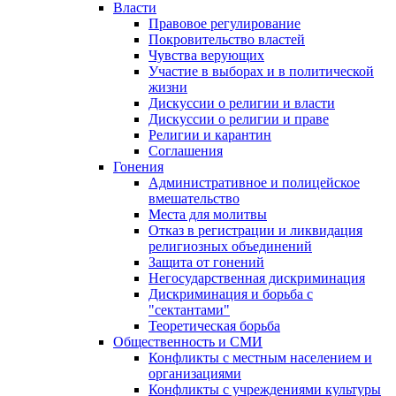
Власти
Правовое регулирование
Покровительство властей
Чувства верующих
Участие в выборах и в политической
жизни
Дискуссии о религии и власти
Дискуссии о религии и праве
Религии и карантин
Соглашения
Гонения
Административное и полицейское
вмешательство
Места для молитвы
Отказ в регистрации и ликвидация
религиозных объединений
Защита от гонений
Негосударственная дискриминация
Дискриминация и борьба с
"сектантами"
Теоретическая борьба
Общественность и СМИ
Конфликты с местным населением и
организациями
Конфликты с учреждениями культуры