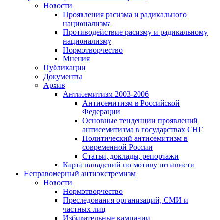
Новости
Проявления расизма и радикального
национализма
Противодействие расизму и радикальному
национализму
Нормотворчество
Мнения
Публикации
Документы
Архив
Антисемитизм 2003-2006
Антисемитизм в Российской
Федерации
Основные тенденции проявлений
антисемитизма в государствах СНГ
Политический антисемитизм в
современной России
Статьи, доклады, репортажи
Карта нападений по мотиву ненависти
Неправомерный антиэкстремизм
Новости
Нормотворчество
Преследования организаций, СМИ и
частных лиц
Избирательные кампании