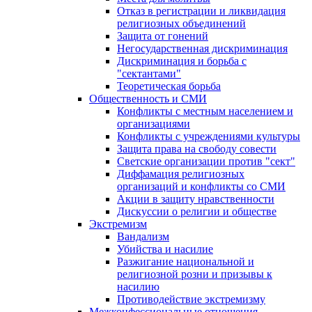
Отказ в регистрации и ликвидация
религиозных объединений
Защита от гонений
Негосударственная дискриминация
Дискриминация и борьба с
"сектантами"
Теоретическая борьба
Общественность и СМИ
Конфликты с местным населением и
организациями
Конфликты с учреждениями культуры
Защита права на свободу совести
Светские организации против "сект"
Диффамация религиозных
организаций и конфликты со СМИ
Акции в защиту нравственности
Дискуссии о религии и обществе
Экстремизм
Вандализм
Убийства и насилие
Разжигание национальной и
религиозной розни и призывы к
насилию
Противодействие экстремизму
Межконфессиональные отношения