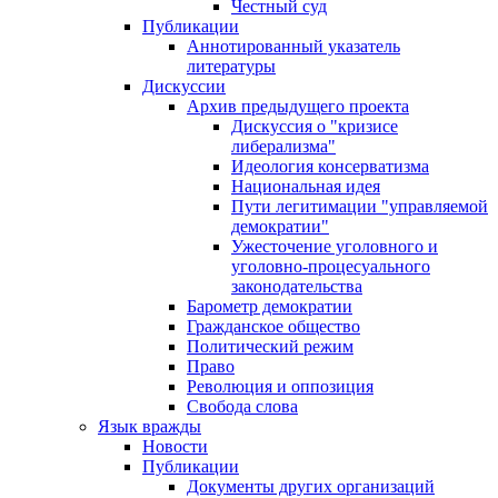
Честный суд
Публикации
Аннотированный указатель
литературы
Дискуссии
Архив предыдущего проекта
Дискуссия о "кризисе
либерализма"
Идеология консерватизма
Национальная идея
Пути легитимации "управляемой
демократии"
Ужесточение уголовного и
уголовно-процесуального
законодательства
Барометр демократии
Гражданское общество
Политический режим
Право
Революция и оппозиция
Свобода слова
Язык вражды
Новости
Публикации
Документы других организаций