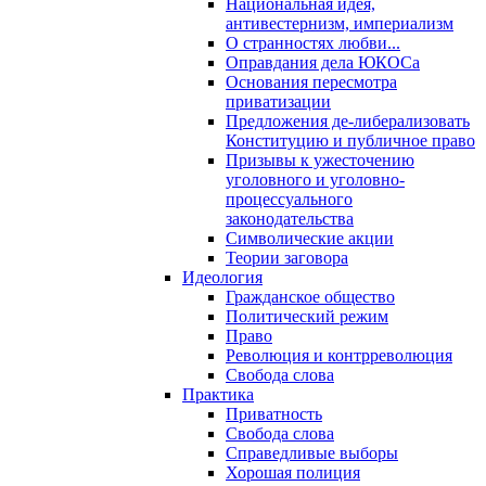
Национальная идея,
антивестернизм, империализм
О странностях любви...
Оправдания дела ЮКОСа
Основания пересмотра
приватизации
Предложения де-либерализовать
Конституцию и публичное право
Призывы к ужесточению
уголовного и уголовно-
процессуального
законодательства
Символические акции
Теории заговора
Идеология
Гражданское общество
Политический режим
Право
Революция и контрреволюция
Свобода слова
Практика
Приватность
Свобода слова
Справедливые выборы
Хорошая полиция