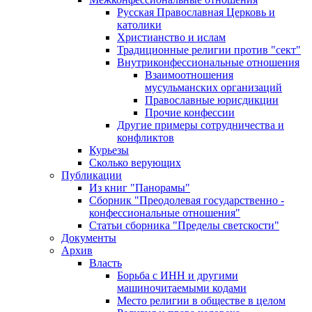
Русская Православная Церковь и
католики
Христианство и ислам
Традиционные религии против "сект"
Внутриконфессиональные отношения
Взаимоотношения
мусульманских организаций
Православные юрисдикции
Прочие конфессии
Другие примеры сотрудничества и
конфликтов
Курьезы
Сколько верующих
Публикации
Из книг "Панорамы"
Сборник "Преодолевая государственно -
конфессиональные отношения"
Статьи сборника "Пределы светскости"
Документы
Архив
Власть
Борьба с ИНН и другими
машиночитаемыми кодами
Место религии в обществе в целом