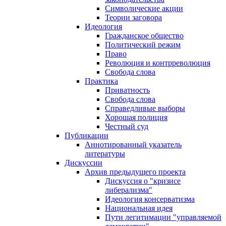
Символические акции
Теории заговора
Идеология
Гражданское общество
Политический режим
Право
Революция и контрреволюция
Свобода слова
Практика
Приватность
Свобода слова
Справедливые выборы
Хорошая полиция
Честный суд
Публикации
Аннотированный указатель
литературы
Дискуссии
Архив предыдущего проекта
Дискуссия о "кризисе
либерализма"
Идеология консерватизма
Национальная идея
Пути легитимации "управляемой