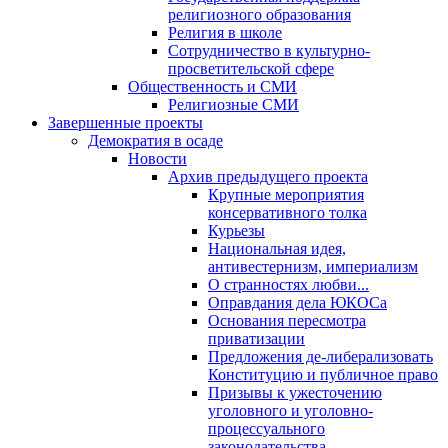
религиозного образования
Религия в школе
Сотрудничество в культурно-
просветительской сфере
Общественность и СМИ
Религиозные СМИ
Завершенные проекты
Демократия в осаде
Новости
Архив предыдущего проекта
Крупные мероприятия
консервативного толка
Курьезы
Национальная идея,
антивестернизм, империализм
О странностях любви...
Оправдания дела ЮКОСа
Основания пересмотра
приватизации
Предложения де-либерализовать
Конституцию и публичное право
Призывы к ужесточению
уголовного и уголовно-
процессуального
законодательства