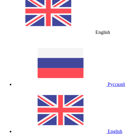
English
Русский
English