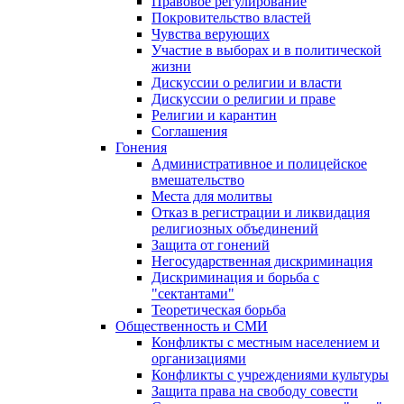
Правовое регулирование
Покровительство властей
Чувства верующих
Участие в выборах и в политической
жизни
Дискуссии о религии и власти
Дискуссии о религии и праве
Религии и карантин
Соглашения
Гонения
Административное и полицейское
вмешательство
Места для молитвы
Отказ в регистрации и ликвидация
религиозных объединений
Защита от гонений
Негосударственная дискриминация
Дискриминация и борьба с
"сектантами"
Теоретическая борьба
Общественность и СМИ
Конфликты с местным населением и
организациями
Конфликты с учреждениями культуры
Защита права на свободу совести