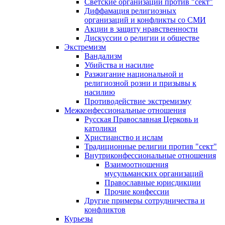
Светские организации против "сект"
Диффамация религиозных
организаций и конфликты со СМИ
Акции в защиту нравственности
Дискуссии о религии и обществе
Экстремизм
Вандализм
Убийства и насилие
Разжигание национальной и
религиозной розни и призывы к
насилию
Противодействие экстремизму
Межконфессиональные отношения
Русская Православная Церковь и
католики
Христианство и ислам
Традиционные религии против "сект"
Внутриконфессиональные отношения
Взаимоотношения
мусульманских организаций
Православные юрисдикции
Прочие конфессии
Другие примеры сотрудничества и
конфликтов
Курьезы