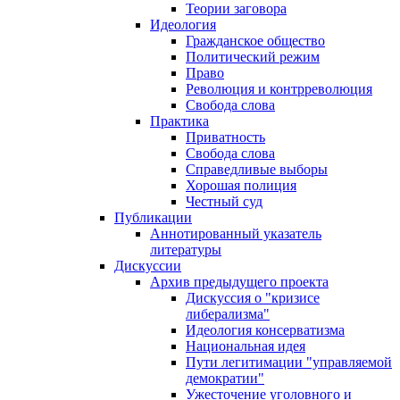
Теории заговора
Идеология
Гражданское общество
Политический режим
Право
Революция и контрреволюция
Свобода слова
Практика
Приватность
Свобода слова
Справедливые выборы
Хорошая полиция
Честный суд
Публикации
Аннотированный указатель
литературы
Дискуссии
Архив предыдущего проекта
Дискуссия о "кризисе
либерализма"
Идеология консерватизма
Национальная идея
Пути легитимации "управляемой
демократии"
Ужесточение уголовного и