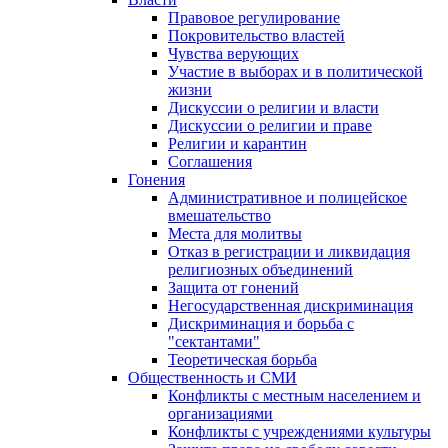
Правовое регулирование
Покровительство властей
Чувства верующих
Участие в выборах и в политической
жизни
Дискуссии о религии и власти
Дискуссии о религии и праве
Религии и карантин
Соглашения
Гонения
Административное и полицейское
вмешательство
Места для молитвы
Отказ в регистрации и ликвидация
религиозных объединений
Защита от гонений
Негосударственная дискриминация
Дискриминация и борьба с
"сектантами"
Теоретическая борьба
Общественность и СМИ
Конфликты с местным населением и
организациями
Конфликты с учреждениями культуры