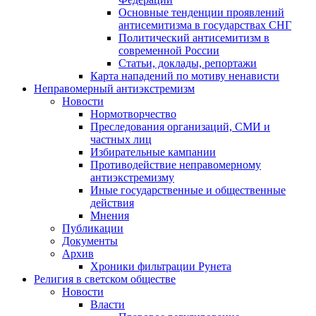
Основные тенденции проявлений
антисемитизма в государствах СНГ
Политический антисемитизм в
современной России
Статьи, доклады, репортажи
Карта нападений по мотиву ненависти
Неправомерный антиэкстремизм
Новости
Нормотворчество
Преследования организаций, СМИ и
частных лиц
Избирательные кампании
Противодействие неправомерному
антиэкстремизму
Иные государственные и общественные
действия
Мнения
Публикации
Документы
Архив
Хроники фильтрации Рунета
Религия в светском обществе
Новости
Власти