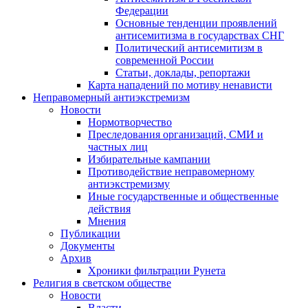
Федерации
Основные тенденции проявлений
антисемитизма в государствах СНГ
Политический антисемитизм в
современной России
Статьи, доклады, репортажи
Карта нападений по мотиву ненависти
Неправомерный антиэкстремизм
Новости
Нормотворчество
Преследования организаций, СМИ и
частных лиц
Избирательные кампании
Противодействие неправомерному
антиэкстремизму
Иные государственные и общественные
действия
Мнения
Публикации
Документы
Архив
Хроники фильтрации Рунета
Религия в светском обществе
Новости
Власти