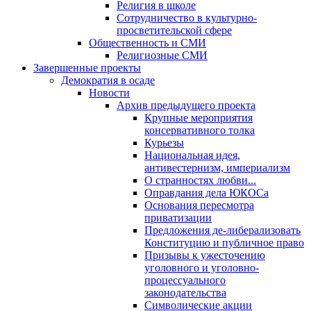
Религия в школе
Сотрудничество в культурно-
просветительской сфере
Общественность и СМИ
Религиозные СМИ
Завершенные проекты
Демократия в осаде
Новости
Архив предыдущего проекта
Крупные мероприятия
консервативного толка
Курьезы
Национальная идея,
антивестернизм, империализм
О странностях любви...
Оправдания дела ЮКОСа
Основания пересмотра
приватизации
Предложения де-либерализовать
Конституцию и публичное право
Призывы к ужесточению
уголовного и уголовно-
процессуального
законодательства
Символические акции