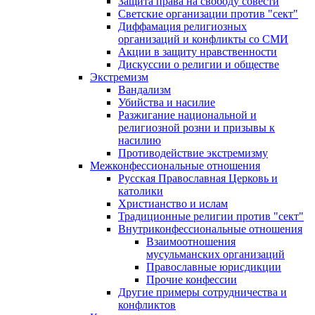
Защита права на свободу совести
Светские организации против "сект"
Диффамация религиозных
организаций и конфликты со СМИ
Акции в защиту нравственности
Дискуссии о религии и обществе
Экстремизм
Вандализм
Убийства и насилие
Разжигание национальной и
религиозной розни и призывы к
насилию
Противодействие экстремизму
Межконфессиональные отношения
Русская Православная Церковь и
католики
Христианство и ислам
Традиционные религии против "сект"
Внутриконфессиональные отношения
Взаимоотношения
мусульманских организаций
Православные юрисдикции
Прочие конфессии
Другие примеры сотрудничества и
конфликтов