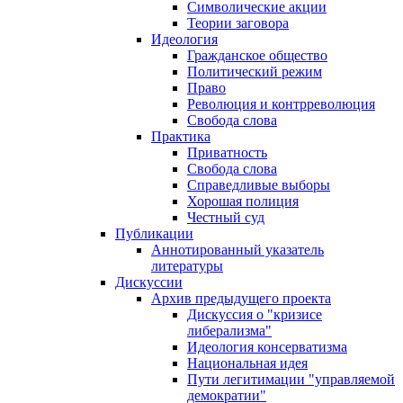
Символические акции
Теории заговора
Идеология
Гражданское общество
Политический режим
Право
Революция и контрреволюция
Свобода слова
Практика
Приватность
Свобода слова
Справедливые выборы
Хорошая полиция
Честный суд
Публикации
Аннотированный указатель
литературы
Дискуссии
Архив предыдущего проекта
Дискуссия о "кризисе
либерализма"
Идеология консерватизма
Национальная идея
Пути легитимации "управляемой
демократии"