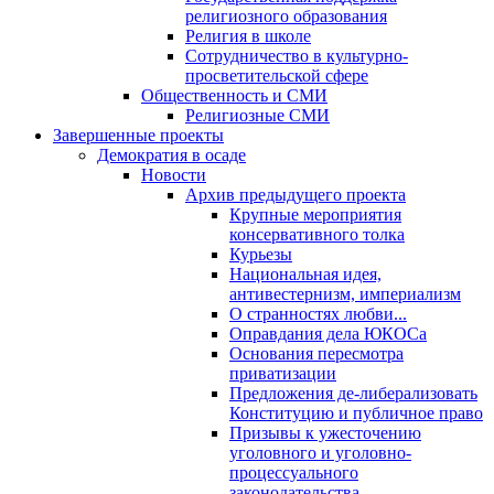
религиозного образования
Религия в школе
Сотрудничество в культурно-
просветительской сфере
Общественность и СМИ
Религиозные СМИ
Завершенные проекты
Демократия в осаде
Новости
Архив предыдущего проекта
Крупные мероприятия
консервативного толка
Курьезы
Национальная идея,
антивестернизм, империализм
О странностях любви...
Оправдания дела ЮКОСа
Основания пересмотра
приватизации
Предложения де-либерализовать
Конституцию и публичное право
Призывы к ужесточению
уголовного и уголовно-
процессуального
законодательства