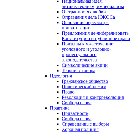
Национальная идея,
антивестернизм, империализм
О странностях любви...
Оправдания дела ЮКОСа
Основания пересмотра
приватизации
Предложения де-либерализовать
Конституцию и публичное право
Призывы к ужесточению
уголовного и уголовно-
процессуального
законодательства
Символические акции
Теории заговора
Идеология
Гражданское общество
Политический режим
Право
Революция и контрреволюция
Свобода слова
Практика
Приватность
Свобода слова
Справедливые выборы
Хорошая полиция