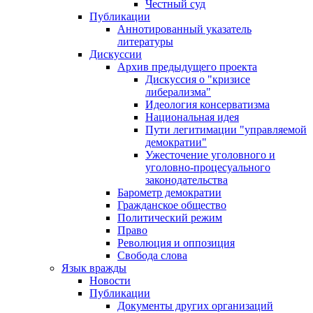
Честный суд
Публикации
Аннотированный указатель
литературы
Дискуссии
Архив предыдущего проекта
Дискуссия о "кризисе
либерализма"
Идеология консерватизма
Национальная идея
Пути легитимации "управляемой
демократии"
Ужесточение уголовного и
уголовно-процесуального
законодательства
Барометр демократии
Гражданское общество
Политический режим
Право
Революция и оппозиция
Свобода слова
Язык вражды
Новости
Публикации
Документы других организаций