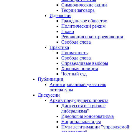
Символические акции
Теории заговора
Идеология
Гражданское общество
Политический режим
Право
Революция и контрреволюция
Свобода слова
Практика
Приватность
Свобода слова
Справедливые выборы
Хорошая полиция
Честный суд
Публикации
Аннотированный указатель
литературы
Дискуссии
Архив предыдущего проекта
Дискуссия о "кризисе
либерализма"
Идеология консерватизма
Национальная идея
Пути легитимации "управляемой