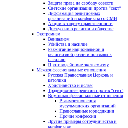
Защита права на свободу совести
Светские организации против "сект"
Диффамация религиозных
организаций и конфликты со СМИ
Акции в защиту нравственности
Дискуссии о религии и обществе
Экстремизм
Вандализм
Убийства и насилие
Разжигание национальной и
религиозной розни и призывы к
насилию
Противодействие экстремизму
Межконфессиональные отношения
Русская Православная Церковь и
католики
Христианство и ислам
Традиционные религии против "сект"
Внутриконфессиональные отношения
Взаимоотношения
мусульманских организаций
Православные юрисдикции
Прочие конфессии
Другие примеры сотрудничества и
конфликтов