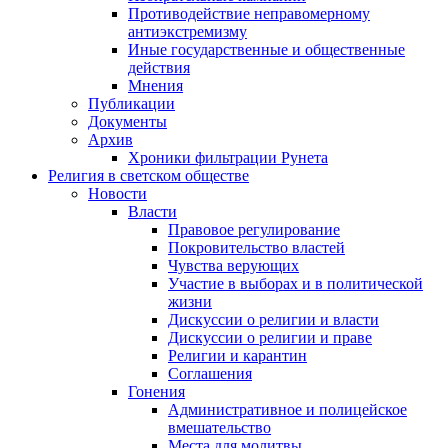
Противодействие неправомерному
антиэкстремизму
Иные государственные и общественные
действия
Мнения
Публикации
Документы
Архив
Хроники фильтрации Рунета
Религия в светском обществе
Новости
Власти
Правовое регулирование
Покровительство властей
Чувства верующих
Участие в выборах и в политической
жизни
Дискуссии о религии и власти
Дискуссии о религии и праве
Религии и карантин
Соглашения
Гонения
Административное и полицейское
вмешательство
Места для молитвы