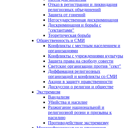
Отказ в регистрации и ликвидация
религиозных объединений
Защита от гонений
Негосударственная дискриминация
Дискриминация и борьба с
"сектантами"
Теоретическая борьба
Общественность и СМИ
Конфликты с местным населением и
организациями
Конфликты с учреждениями культуры
Защита права на свободу совести
Светские организации против "сект"
Диффамация религиозных
организаций и конфликты со СМИ
Акции в защиту нравственности
Дискуссии о религии и обществе
Экстремизм
Вандализм
Убийства и насилие
Разжигание национальной и
религиозной розни и призывы к
насилию
Противодействие экстремизму
Межконфессиональные отношения