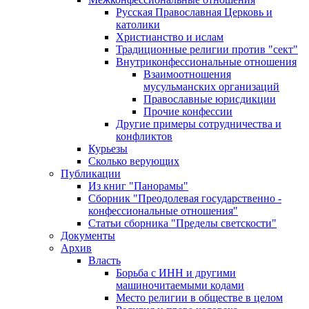
Русская Православная Церковь и
католики
Христианство и ислам
Традиционные религии против "сект"
Внутриконфессиональные отношения
Взаимоотношения
мусульманских организаций
Православные юрисдикции
Прочие конфессии
Другие примеры сотрудничества и
конфликтов
Курьезы
Сколько верующих
Публикации
Из книг "Панорамы"
Сборник "Преодолевая государственно -
конфессиональные отношения"
Статьи сборника "Пределы светскости"
Документы
Архив
Власть
Борьба с ИНН и другими
машиночитаемыми кодами
Место религии в обществе в целом