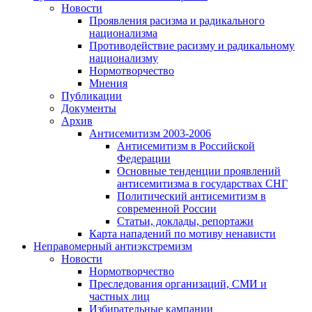
Новости
Проявления расизма и радикального
национализма
Противодействие расизму и радикальному
национализму
Нормотворчество
Мнения
Публикации
Документы
Архив
Антисемитизм 2003-2006
Антисемитизм в Российской
Федерации
Основные тенденции проявлений
антисемитизма в государствах СНГ
Политический антисемитизм в
современной России
Статьи, доклады, репортажи
Карта нападений по мотиву ненависти
Неправомерный антиэкстремизм
Новости
Нормотворчество
Преследования организаций, СМИ и
частных лиц
Избирательные кампании