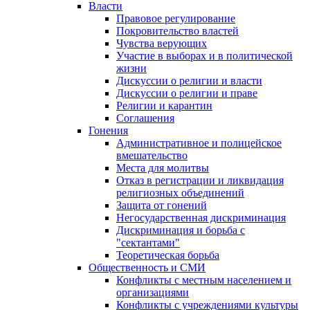
Власти
Правовое регулирование
Покровительство властей
Чувства верующих
Участие в выборах и в политической
жизни
Дискуссии о религии и власти
Дискуссии о религии и праве
Религии и карантин
Соглашения
Гонения
Административное и полицейское
вмешательство
Места для молитвы
Отказ в регистрации и ликвидация
религиозных объединений
Защита от гонений
Негосударственная дискриминация
Дискриминация и борьба с
"сектантами"
Теоретическая борьба
Общественность и СМИ
Конфликты с местным населением и
организациями
Конфликты с учреждениями культуры