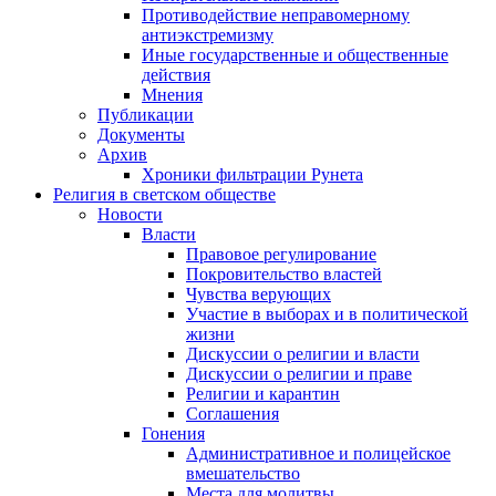
Противодействие неправомерному
антиэкстремизму
Иные государственные и общественные
действия
Мнения
Публикации
Документы
Архив
Хроники фильтрации Рунета
Религия в светском обществе
Новости
Власти
Правовое регулирование
Покровительство властей
Чувства верующих
Участие в выборах и в политической
жизни
Дискуссии о религии и власти
Дискуссии о религии и праве
Религии и карантин
Соглашения
Гонения
Административное и полицейское
вмешательство
Места для молитвы