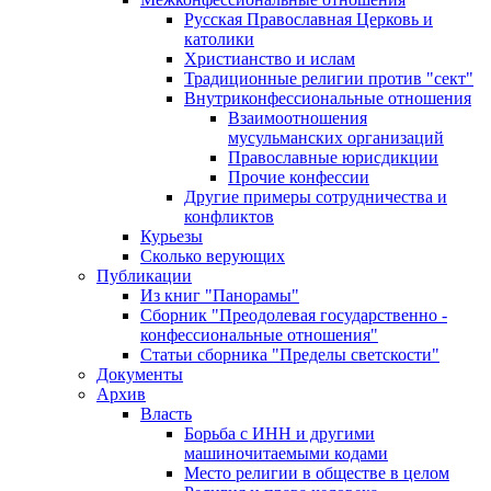
Русская Православная Церковь и
католики
Христианство и ислам
Традиционные религии против "сект"
Внутриконфессиональные отношения
Взаимоотношения
мусульманских организаций
Православные юрисдикции
Прочие конфессии
Другие примеры сотрудничества и
конфликтов
Курьезы
Сколько верующих
Публикации
Из книг "Панорамы"
Сборник "Преодолевая государственно -
конфессиональные отношения"
Статьи сборника "Пределы светскости"
Документы
Архив
Власть
Борьба с ИНН и другими
машиночитаемыми кодами
Место религии в обществе в целом