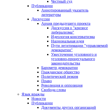
Честный суд
Публикации
Аннотированный указатель
литературы
Дискуссии
Архив предыдущего проекта
Дискуссия о "кризисе
либерализма"
Идеология консерватизма
Национальная идея
Пути легитимации "управляемой
демократии"
Ужесточение уголовного и
уголовно-процесуального
законодательства
Барометр демократии
Гражданское общество
Политический режим
Право
Революция и оппозиция
Свобода слова
Язык вражды
Новости
Публикации
Документы других организаций