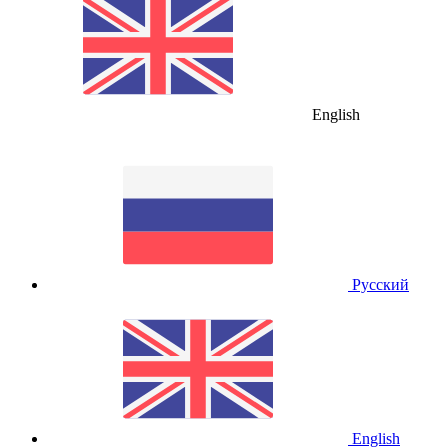
English
Русский
English