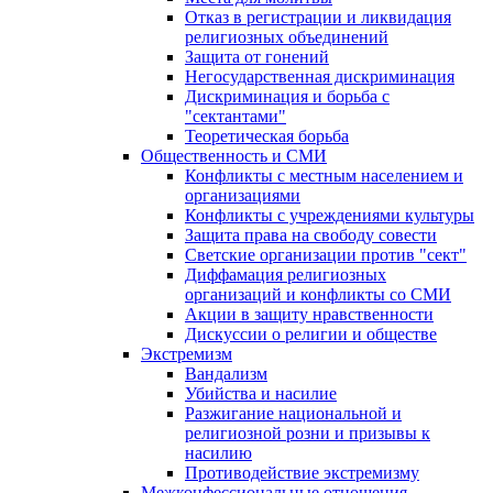
Отказ в регистрации и ликвидация
религиозных объединений
Защита от гонений
Негосударственная дискриминация
Дискриминация и борьба с
"сектантами"
Теоретическая борьба
Общественность и СМИ
Конфликты с местным населением и
организациями
Конфликты с учреждениями культуры
Защита права на свободу совести
Светские организации против "сект"
Диффамация религиозных
организаций и конфликты со СМИ
Акции в защиту нравственности
Дискуссии о религии и обществе
Экстремизм
Вандализм
Убийства и насилие
Разжигание национальной и
религиозной розни и призывы к
насилию
Противодействие экстремизму
Межконфессиональные отношения