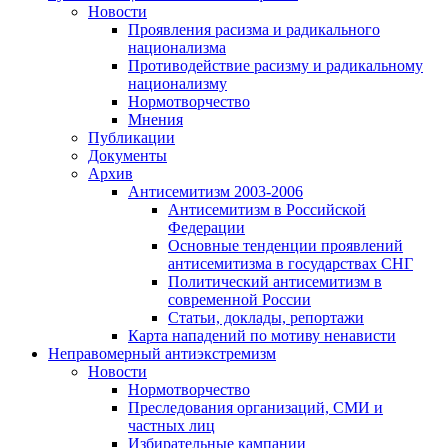
Новости
Проявления расизма и радикального
национализма
Противодействие расизму и радикальному
национализму
Нормотворчество
Мнения
Публикации
Документы
Архив
Антисемитизм 2003-2006
Антисемитизм в Российской
Федерации
Основные тенденции проявлений
антисемитизма в государствах СНГ
Политический антисемитизм в
современной России
Статьи, доклады, репортажи
Карта нападений по мотиву ненависти
Неправомерный антиэкстремизм
Новости
Нормотворчество
Преследования организаций, СМИ и
частных лиц
Избирательные кампании