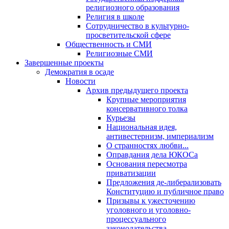
религиозного образования
Религия в школе
Сотрудничество в культурно-
просветительской сфере
Общественность и СМИ
Религиозные СМИ
Завершенные проекты
Демократия в осаде
Новости
Архив предыдущего проекта
Крупные мероприятия
консервативного толка
Курьезы
Национальная идея,
антивестернизм, империализм
О странностях любви...
Оправдания дела ЮКОСа
Основания пересмотра
приватизации
Предложения де-либерализовать
Конституцию и публичное право
Призывы к ужесточению
уголовного и уголовно-
процессуального
законодательства