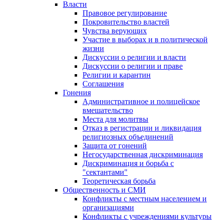
Власти
Правовое регулирование
Покровительство властей
Чувства верующих
Участие в выборах и в политической
жизни
Дискуссии о религии и власти
Дискуссии о религии и праве
Религии и карантин
Соглашения
Гонения
Административное и полицейское
вмешательство
Места для молитвы
Отказ в регистрации и ликвидация
религиозных объединений
Защита от гонений
Негосударственная дискриминация
Дискриминация и борьба с
"сектантами"
Теоретическая борьба
Общественность и СМИ
Конфликты с местным населением и
организациями
Конфликты с учреждениями культуры