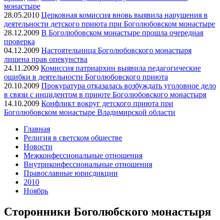
монастыре
28.05.2010
Церковная комиссия вновь выявила нарушения в
деятельности детского приюта при Боголюбовском монастыре
28.12.2009
В Боголюбовском монастыре прошла очередная
проверка
04.12.2009
Настоятельница Боголюбовского монастыря
лишена прав опекунства
24.11.2009
Комиссия патриархии выявила педагогические
ошибки в деятельности Боголюбовского приюта
20.10.2009
Прокуратура отказалась возбуждать уголовное дело
в связи с инцидентом в приюте Боголюбовского монастыря
14.10.2009
Конфликт вокруг детского приюта при
Боголюбовском монастыре Владимирской области
Главная
Религия в светском обществе
Новости
Межконфессиональные отношения
Внутриконфессиональные отношения
Православные юрисдикции
2010
Ноябрь
Сторонники Боголюбского монастыря