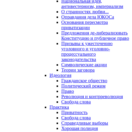
Национальная идея,
антивестернизм, империализм
О странностях любви...
Оправдания дела ЮКОСа
Основания пересмотра
приватизации
Предложения де-либерализовать
Конституцию и публичное право
Призывы к ужесточению
уголовного и уголовно-
процессуального
законодательства
Символические акции
Теории заговора
Идеология
Гражданское общество
Политический режим
Право
Революция и контрреволюция
Свобода слова
Практика
Приватность
Свобода слова
Справедливые выборы
Хорошая полиция