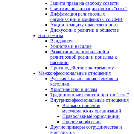
Защита права на свободу совести
Светские организации против "сект"
Диффамация религиозных
организаций и конфликты со СМИ
Акции в защиту нравственности
Дискуссии о религии и обществе
Экстремизм
Вандализм
Убийства и насилие
Разжигание национальной и
религиозной розни и призывы к
насилию
Противодействие экстремизму
Межконфессиональные отношения
Русская Православная Церковь и
католики
Христианство и ислам
Традиционные религии против "сект"
Внутриконфессиональные отношения
Взаимоотношения
мусульманских организаций
Православные юрисдикции
Прочие конфессии
Другие примеры сотрудничества и
конфликтов