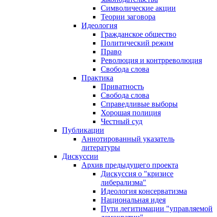
Символические акции
Теории заговора
Идеология
Гражданское общество
Политический режим
Право
Революция и контрреволюция
Свобода слова
Практика
Приватность
Свобода слова
Справедливые выборы
Хорошая полиция
Честный суд
Публикации
Аннотированный указатель
литературы
Дискуссии
Архив предыдущего проекта
Дискуссия о "кризисе
либерализма"
Идеология консерватизма
Национальная идея
Пути легитимации "управляемой