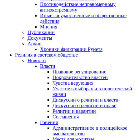
Противодействие неправомерному
антиэкстремизму
Иные государственные и общественные
действия
Мнения
Публикации
Документы
Архив
Хроники фильтрации Рунета
Религия в светском обществе
Новости
Власти
Правовое регулирование
Покровительство властей
Чувства верующих
Участие в выборах и в политической
жизни
Дискуссии о религии и власти
Дискуссии о религии и праве
Религии и карантин
Соглашения
Гонения
Административное и полицейское
вмешательство
Места для молитвы