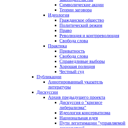
Символические акции
Теории заговора
Идеология
Гражданское общество
Политический режим
Право
Революция и контрреволюция
Свобода слова
Практика
Приватность
Свобода слова
Справедливые выборы
Хорошая полиция
Честный суд
Публикации
Аннотированный указатель
литературы
Дискуссии
Архив предыдущего проекта
Дискуссия о "кризисе
либерализма"
Идеология консерватизма
Национальная идея
Пути легитимации "управляемой