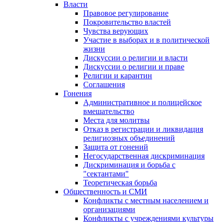
Власти
Правовое регулирование
Покровительство властей
Чувства верующих
Участие в выборах и в политической
жизни
Дискуссии о религии и власти
Дискуссии о религии и праве
Религии и карантин
Соглашения
Гонения
Административное и полицейское
вмешательство
Места для молитвы
Отказ в регистрации и ликвидация
религиозных объединений
Защита от гонений
Негосударственная дискриминация
Дискриминация и борьба с
"сектантами"
Теоретическая борьба
Общественность и СМИ
Конфликты с местным населением и
организациями
Конфликты с учреждениями культуры