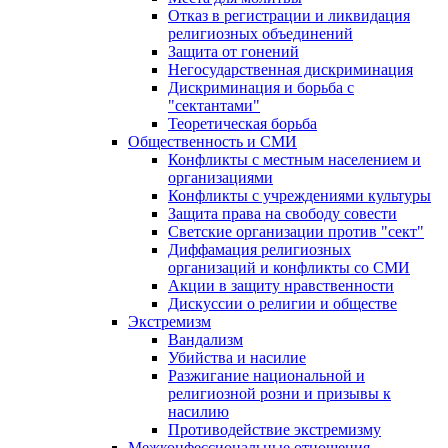
Отказ в регистрации и ликвидация
религиозных объединений
Защита от гонений
Негосударственная дискриминация
Дискриминация и борьба с
"сектантами"
Теоретическая борьба
Общественность и СМИ
Конфликты с местным населением и
организациями
Конфликты с учреждениями культуры
Защита права на свободу совести
Светские организации против "сект"
Диффамация религиозных
организаций и конфликты со СМИ
Акции в защиту нравственности
Дискуссии о религии и обществе
Экстремизм
Вандализм
Убийства и насилие
Разжигание национальной и
религиозной розни и призывы к
насилию
Противодействие экстремизму
Межконфессиональные отношения