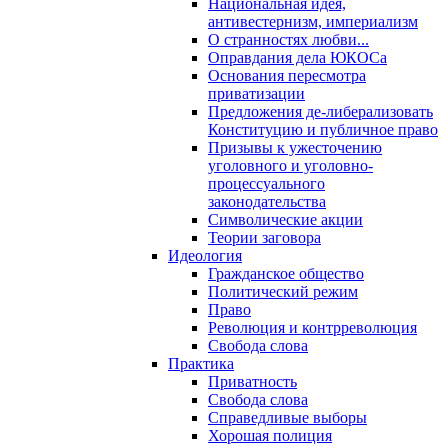
Национальная идея,
антивестернизм, империализм
О странностях любви...
Оправдания дела ЮКОСа
Основания пересмотра
приватизации
Предложения де-либерализовать
Конституцию и публичное право
Призывы к ужесточению
уголовного и уголовно-
процессуального
законодательства
Символические акции
Теории заговора
Идеология
Гражданское общество
Политический режим
Право
Революция и контрреволюция
Свобода слова
Практика
Приватность
Свобода слова
Справедливые выборы
Хорошая полиция