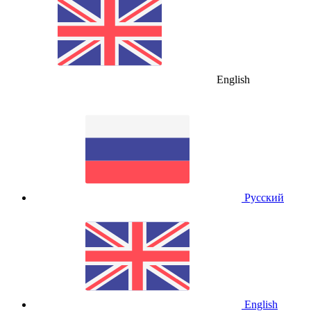
English
Русский
English