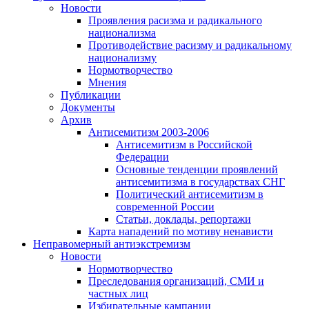
Новости
Проявления расизма и радикального
национализма
Противодействие расизму и радикальному
национализму
Нормотворчество
Мнения
Публикации
Документы
Архив
Антисемитизм 2003-2006
Антисемитизм в Российской
Федерации
Основные тенденции проявлений
антисемитизма в государствах СНГ
Политический антисемитизм в
современной России
Статьи, доклады, репортажи
Карта нападений по мотиву ненависти
Неправомерный антиэкстремизм
Новости
Нормотворчество
Преследования организаций, СМИ и
частных лиц
Избирательные кампании