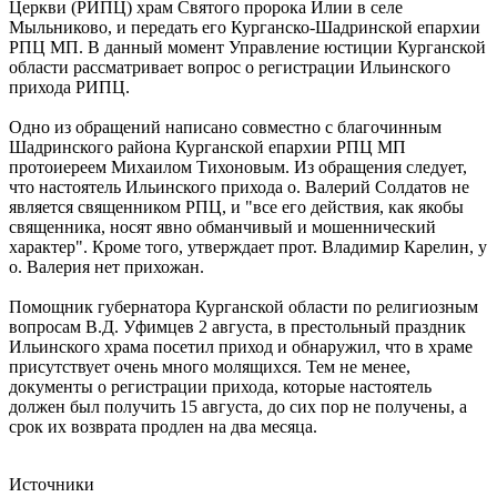
Церкви (РИПЦ) храм Святого пророка Илии в селе
Мыльниково, и передать его Курганско-Шадринской епархии
РПЦ МП. В данный момент Управление юстиции Курганской
области рассматривает вопрос о регистрации Ильинского
прихода РИПЦ.
Одно из обращений написано совместно с благочинным
Шадринского района Курганской епархии РПЦ МП
протоиереем Михаилом Тихоновым. Из обращения следует,
что настоятель Ильинского прихода о. Валерий Солдатов не
является священником РПЦ, и "все его действия, как якобы
священника, носят явно обманчивый и мошеннический
характер". Кроме того, утверждает прот. Владимир Карелин, у
о. Валерия нет прихожан.
Помощник губернатора Курганской области по религиозным
вопросам В.Д. Уфимцев 2 августа, в престольный праздник
Ильинского храма посетил приход и обнаружил, что в храме
присутствует очень много молящихся. Тем не менее,
документы о регистрации прихода, которые настоятель
должен был получить 15 августа, до сих пор не получены, а
срок их возврата продлен на два месяца.
Источники