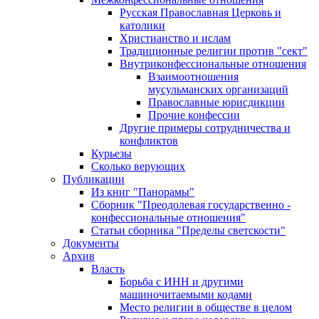
Русская Православная Церковь и
католики
Христианство и ислам
Традиционные религии против "сект"
Внутриконфессиональные отношения
Взаимоотношения
мусульманских организаций
Православные юрисдикции
Прочие конфессии
Другие примеры сотрудничества и
конфликтов
Курьезы
Сколько верующих
Публикации
Из книг "Панорамы"
Сборник "Преодолевая государственно -
конфессиональные отношения"
Статьи сборника "Пределы светскости"
Документы
Архив
Власть
Борьба с ИНН и другими
машиночитаемыми кодами
Место религии в обществе в целом