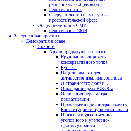
религиозного образования
Религия в школе
Сотрудничество в культурно-
просветительской сфере
Общественность и СМИ
Религиозные СМИ
Завершенные проекты
Демократия в осаде
Новости
Архив предыдущего проекта
Крупные мероприятия
консервативного толка
Курьезы
Национальная идея,
антивестернизм, империализм
О странностях любви...
Оправдания дела ЮКОСа
Основания пересмотра
приватизации
Предложения де-либерализовать
Конституцию и публичное право
Призывы к ужесточению
уголовного и уголовно-
процессуального
законодательства