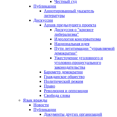
Честный суд
Публикации
Аннотированный указатель
литературы
Дискуссии
Архив предыдущего проекта
Дискуссия о "кризисе
либерализма"
Идеология консерватизма
Национальная идея
Пути легитимации "управляемой
демократии"
Ужесточение уголовного и
уголовно-процесуального
законодательства
Барометр демократии
Гражданское общество
Политический режим
Право
Революция и оппозиция
Свобода слова
Язык вражды
Новости
Публикации
Документы других организаций