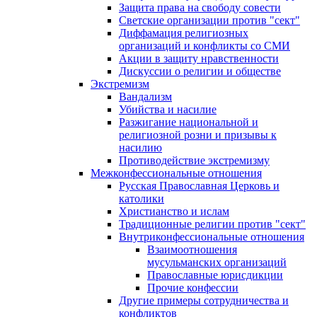
Защита права на свободу совести
Светские организации против "сект"
Диффамация религиозных
организаций и конфликты со СМИ
Акции в защиту нравственности
Дискуссии о религии и обществе
Экстремизм
Вандализм
Убийства и насилие
Разжигание национальной и
религиозной розни и призывы к
насилию
Противодействие экстремизму
Межконфессиональные отношения
Русская Православная Церковь и
католики
Христианство и ислам
Традиционные религии против "сект"
Внутриконфессиональные отношения
Взаимоотношения
мусульманских организаций
Православные юрисдикции
Прочие конфессии
Другие примеры сотрудничества и
конфликтов