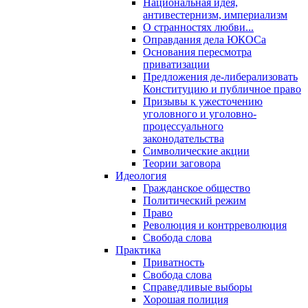
Национальная идея,
антивестернизм, империализм
О странностях любви...
Оправдания дела ЮКОСа
Основания пересмотра
приватизации
Предложения де-либерализовать
Конституцию и публичное право
Призывы к ужесточению
уголовного и уголовно-
процессуального
законодательства
Символические акции
Теории заговора
Идеология
Гражданское общество
Политический режим
Право
Революция и контрреволюция
Свобода слова
Практика
Приватность
Свобода слова
Справедливые выборы
Хорошая полиция