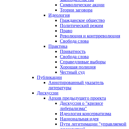
Символические акции
Теории заговора
Идеология
Гражданское общество
Политический режим
Право
Революция и контрреволюция
Свобода слова
Практика
Приватность
Свобода слова
Справедливые выборы
Хорошая полиция
Честный суд
Публикации
Аннотированный указатель
литературы
Дискуссии
Архив предыдущего проекта
Дискуссия о "кризисе
либерализма"
Идеология консерватизма
Национальная идея
Пути легитимации "управляемой