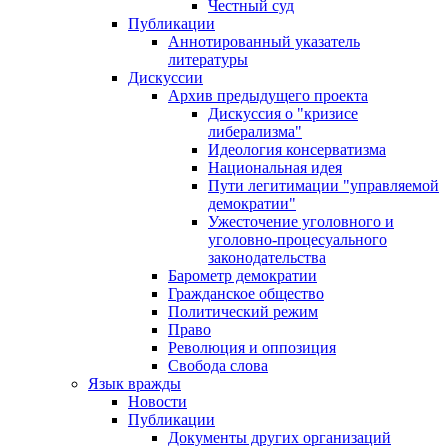
Честный суд
Публикации
Аннотированный указатель
литературы
Дискуссии
Архив предыдущего проекта
Дискуссия о "кризисе
либерализма"
Идеология консерватизма
Национальная идея
Пути легитимации "управляемой
демократии"
Ужесточение уголовного и
уголовно-процесуального
законодательства
Барометр демократии
Гражданское общество
Политический режим
Право
Революция и оппозиция
Свобода слова
Язык вражды
Новости
Публикации
Документы других организаций