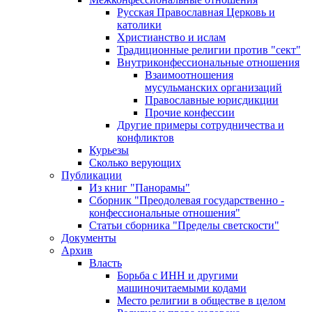
Русская Православная Церковь и
католики
Христианство и ислам
Традиционные религии против "сект"
Внутриконфессиональные отношения
Взаимоотношения
мусульманских организаций
Православные юрисдикции
Прочие конфессии
Другие примеры сотрудничества и
конфликтов
Курьезы
Сколько верующих
Публикации
Из книг "Панорамы"
Сборник "Преодолевая государственно -
конфессиональные отношения"
Статьи сборника "Пределы светскости"
Документы
Архив
Власть
Борьба с ИНН и другими
машиночитаемыми кодами
Место религии в обществе в целом