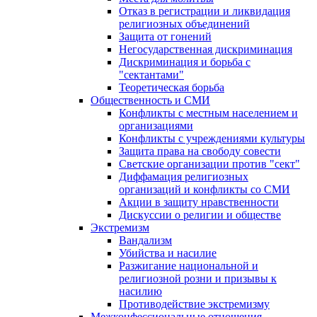
Отказ в регистрации и ликвидация
религиозных объединений
Защита от гонений
Негосударственная дискриминация
Дискриминация и борьба с
"сектантами"
Теоретическая борьба
Общественность и СМИ
Конфликты с местным населением и
организациями
Конфликты с учреждениями культуры
Защита права на свободу совести
Светские организации против "сект"
Диффамация религиозных
организаций и конфликты со СМИ
Акции в защиту нравственности
Дискуссии о религии и обществе
Экстремизм
Вандализм
Убийства и насилие
Разжигание национальной и
религиозной розни и призывы к
насилию
Противодействие экстремизму
Межконфессиональные отношения