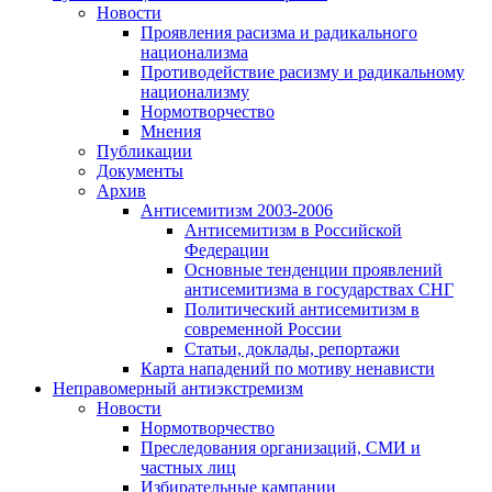
Новости
Проявления расизма и радикального
национализма
Противодействие расизму и радикальному
национализму
Нормотворчество
Мнения
Публикации
Документы
Архив
Антисемитизм 2003-2006
Антисемитизм в Российской
Федерации
Основные тенденции проявлений
антисемитизма в государствах СНГ
Политический антисемитизм в
современной России
Статьи, доклады, репортажи
Карта нападений по мотиву ненависти
Неправомерный антиэкстремизм
Новости
Нормотворчество
Преследования организаций, СМИ и
частных лиц
Избирательные кампании