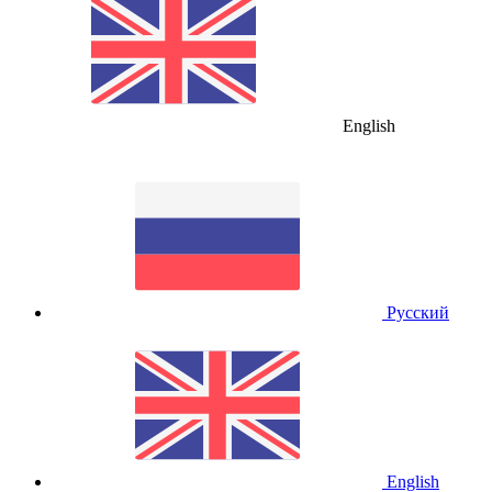
English
Русский
English