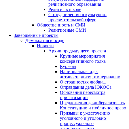
религиозного образования
Религия в школе
Сотрудничество в культурно-
просветительской сфере
Общественность и СМИ
Религиозные СМИ
Завершенные проекты
Демократия в осаде
Новости
Архив предыдущего проекта
Крупные мероприятия
консервативного толка
Курьезы
Национальная идея,
антивестернизм, империализм
О странностях любви...
Оправдания дела ЮКОСа
Основания пересмотра
приватизации
Предложения де-либерализовать
Конституцию и публичное право
Призывы к ужесточению
уголовного и уголовно-
процессуального
законодательства