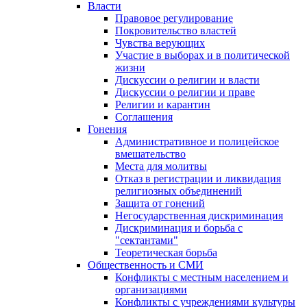
Власти
Правовое регулирование
Покровительство властей
Чувства верующих
Участие в выборах и в политической
жизни
Дискуссии о религии и власти
Дискуссии о религии и праве
Религии и карантин
Соглашения
Гонения
Административное и полицейское
вмешательство
Места для молитвы
Отказ в регистрации и ликвидация
религиозных объединений
Защита от гонений
Негосударственная дискриминация
Дискриминация и борьба с
"сектантами"
Теоретическая борьба
Общественность и СМИ
Конфликты с местным населением и
организациями
Конфликты с учреждениями культуры