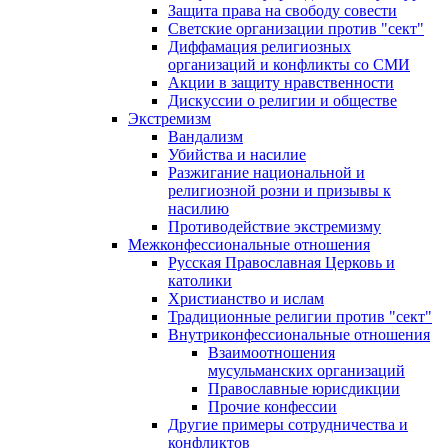
Защита права на свободу совести
Светские организации против "сект"
Диффамация религиозных
организаций и конфликты со СМИ
Акции в защиту нравственности
Дискуссии о религии и обществе
Экстремизм
Вандализм
Убийства и насилие
Разжигание национальной и
религиозной розни и призывы к
насилию
Противодействие экстремизму
Межконфессиональные отношения
Русская Православная Церковь и
католики
Христианство и ислам
Традиционные религии против "сект"
Внутриконфессиональные отношения
Взаимоотношения
мусульманских организаций
Православные юрисдикции
Прочие конфессии
Другие примеры сотрудничества и
конфликтов