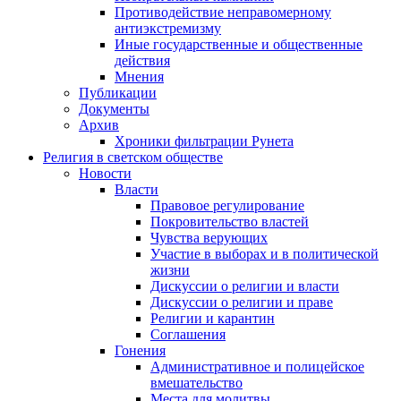
Противодействие неправомерному
антиэкстремизму
Иные государственные и общественные
действия
Мнения
Публикации
Документы
Архив
Хроники фильтрации Рунета
Религия в светском обществе
Новости
Власти
Правовое регулирование
Покровительство властей
Чувства верующих
Участие в выборах и в политической
жизни
Дискуссии о религии и власти
Дискуссии о религии и праве
Религии и карантин
Соглашения
Гонения
Административное и полицейское
вмешательство
Места для молитвы