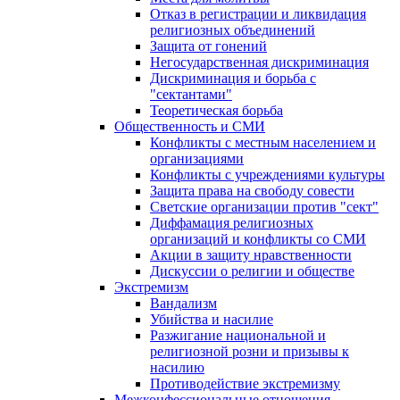
Отказ в регистрации и ликвидация
религиозных объединений
Защита от гонений
Негосударственная дискриминация
Дискриминация и борьба с
"сектантами"
Теоретическая борьба
Общественность и СМИ
Конфликты с местным населением и
организациями
Конфликты с учреждениями культуры
Защита права на свободу совести
Светские организации против "сект"
Диффамация религиозных
организаций и конфликты со СМИ
Акции в защиту нравственности
Дискуссии о религии и обществе
Экстремизм
Вандализм
Убийства и насилие
Разжигание национальной и
религиозной розни и призывы к
насилию
Противодействие экстремизму
Межконфессиональные отношения