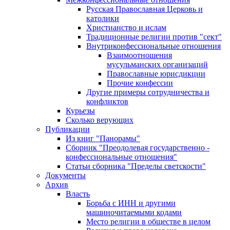
Русская Православная Церковь и
католики
Христианство и ислам
Традиционные религии против "сект"
Внутриконфессиональные отношения
Взаимоотношения
мусульманских организаций
Православные юрисдикции
Прочие конфессии
Другие примеры сотрудничества и
конфликтов
Курьезы
Сколько верующих
Публикации
Из книг "Панорамы"
Сборник "Преодолевая государственно -
конфессиональные отношения"
Статьи сборника "Пределы светскости"
Документы
Архив
Власть
Борьба с ИНН и другими
машиночитаемыми кодами
Место религии в обществе в целом