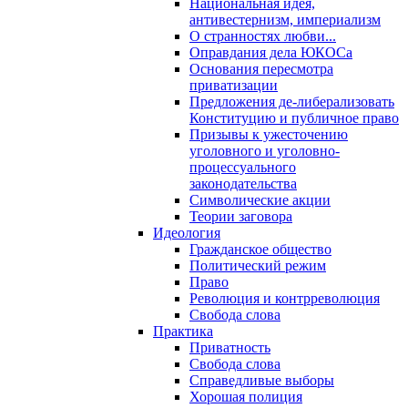
Национальная идея,
антивестернизм, империализм
О странностях любви...
Оправдания дела ЮКОСа
Основания пересмотра
приватизации
Предложения де-либерализовать
Конституцию и публичное право
Призывы к ужесточению
уголовного и уголовно-
процессуального
законодательства
Символические акции
Теории заговора
Идеология
Гражданское общество
Политический режим
Право
Революция и контрреволюция
Свобода слова
Практика
Приватность
Свобода слова
Справедливые выборы
Хорошая полиция