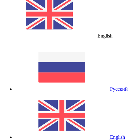
English
Русский
English