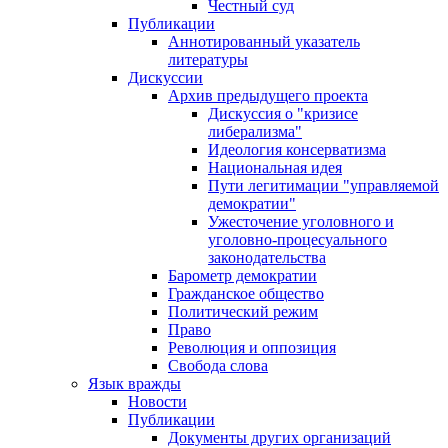
Честный суд
Публикации
Аннотированный указатель
литературы
Дискуссии
Архив предыдущего проекта
Дискуссия о "кризисе
либерализма"
Идеология консерватизма
Национальная идея
Пути легитимации "управляемой
демократии"
Ужесточение уголовного и
уголовно-процесуального
законодательства
Барометр демократии
Гражданское общество
Политический режим
Право
Революция и оппозиция
Свобода слова
Язык вражды
Новости
Публикации
Документы других организаций