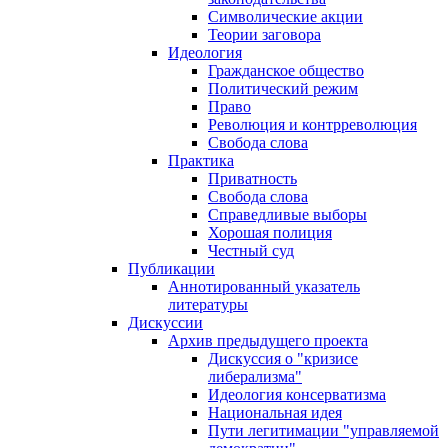
Символические акции
Теории заговора
Идеология
Гражданское общество
Политический режим
Право
Революция и контрреволюция
Свобода слова
Практика
Приватность
Свобода слова
Справедливые выборы
Хорошая полиция
Честный суд
Публикации
Аннотированный указатель
литературы
Дискуссии
Архив предыдущего проекта
Дискуссия о "кризисе
либерализма"
Идеология консерватизма
Национальная идея
Пути легитимации "управляемой