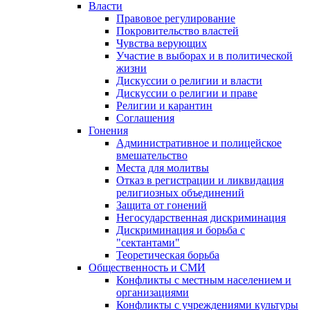
Власти
Правовое регулирование
Покровительство властей
Чувства верующих
Участие в выборах и в политической
жизни
Дискуссии о религии и власти
Дискуссии о религии и праве
Религии и карантин
Соглашения
Гонения
Административное и полицейское
вмешательство
Места для молитвы
Отказ в регистрации и ликвидация
религиозных объединений
Защита от гонений
Негосударственная дискриминация
Дискриминация и борьба с
"сектантами"
Теоретическая борьба
Общественность и СМИ
Конфликты с местным населением и
организациями
Конфликты с учреждениями культуры