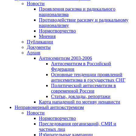
Новости
Проявления расизма и радикального
национализма
Противодействие расизму и радикальному
национализму
Нормотворчество
Мнения
Публикации
Документы
Архив
Антисемитизм 2003-2006
Антисемитизм в Российской
Федерации
Основные тенденции проявлений
антисемитизма в государствах СНГ
Политический антисемитизм в
современной России
Статьи, доклады, репортажи
Карта нападений по мотиву ненависти
Неправомерный антиэкстремизм
Новости
Нормотворчество
Преследования организаций, СМИ и
частных лиц
Избирательные кампании