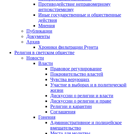
Противодействие неправомерному
антиэкстремизму
Иные государственные и общественные
действия
Мнения
Публикации
Документы
Архив
Хроники фильтрации Рунета
Религия в светском обществе
Новости
Власти
Правовое регулирование
Покровительство властей
Чувства верующих
Участие в выборах и в политической
жизни
Дискуссии о религии и власти
Дискуссии о религии и праве
Религии и карантин
Соглашения
Гонения
Административное и полицейское
вмешательство
Места для молитвы