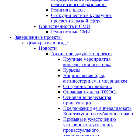
религиозного образования
Религия в школе
Сотрудничество в культурно-
просветительской сфере
Общественность и СМИ
Религиозные СМИ
Завершенные проекты
Демократия в осаде
Новости
Архив предыдущего проекта
Крупные мероприятия
консервативного толка
Курьезы
Национальная идея,
антивестернизм, империализм
О странностях любви...
Оправдания дела ЮКОСа
Основания пересмотра
приватизации
Предложения де-либерализовать
Конституцию и публичное право
Призывы к ужесточению
уголовного и уголовно-
процессуального
законодательства