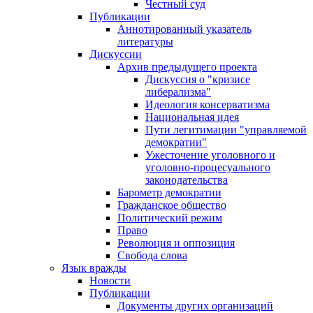
Честный суд
Публикации
Аннотированный указатель
литературы
Дискуссии
Архив предыдущего проекта
Дискуссия о "кризисе
либерализма"
Идеология консерватизма
Национальная идея
Пути легитимации "управляемой
демократии"
Ужесточение уголовного и
уголовно-процесуального
законодательства
Барометр демократии
Гражданское общество
Политический режим
Право
Революция и оппозиция
Свобода слова
Язык вражды
Новости
Публикации
Документы других организаций