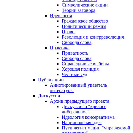
Символические акции
Теории заговора
Идеология
Гражданское общество
Политический режим
Право
Революция и контрреволюция
Свобода слова
Практика
Приватность
Свобода слова
Справедливые выборы
Хорошая полиция
Честный суд
Публикации
Аннотированный указатель
литературы
Дискуссии
Архив предыдущего проекта
Дискуссия о "кризисе
либерализма"
Идеология консерватизма
Национальная идея
Пути легитимации "управляемой