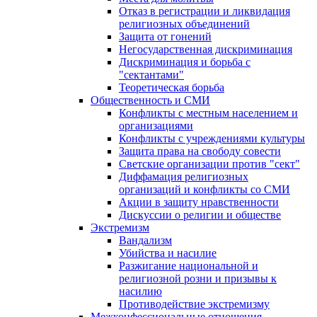
Отказ в регистрации и ликвидация
религиозных объединений
Защита от гонений
Негосударственная дискриминация
Дискриминация и борьба с
"сектантами"
Теоретическая борьба
Общественность и СМИ
Конфликты с местным населением и
организациями
Конфликты с учреждениями культуры
Защита права на свободу совести
Светские организации против "сект"
Диффамация религиозных
организаций и конфликты со СМИ
Акции в защиту нравственности
Дискуссии о религии и обществе
Экстремизм
Вандализм
Убийства и насилие
Разжигание национальной и
религиозной розни и призывы к
насилию
Противодействие экстремизму
Межконфессиональные отношения