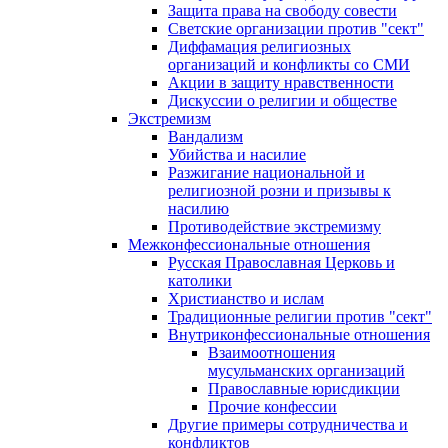
Защита права на свободу совести
Светские организации против "сект"
Диффамация религиозных
организаций и конфликты со СМИ
Акции в защиту нравственности
Дискуссии о религии и обществе
Экстремизм
Вандализм
Убийства и насилие
Разжигание национальной и
религиозной розни и призывы к
насилию
Противодействие экстремизму
Межконфессиональные отношения
Русская Православная Церковь и
католики
Христианство и ислам
Традиционные религии против "сект"
Внутриконфессиональные отношения
Взаимоотношения
мусульманских организаций
Православные юрисдикции
Прочие конфессии
Другие примеры сотрудничества и
конфликтов