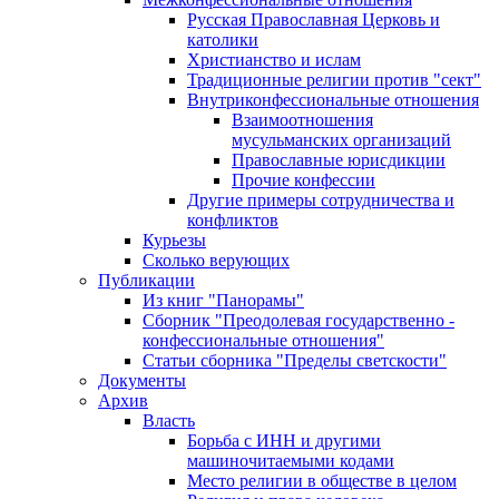
Русская Православная Церковь и
католики
Христианство и ислам
Традиционные религии против "сект"
Внутриконфессиональные отношения
Взаимоотношения
мусульманских организаций
Православные юрисдикции
Прочие конфессии
Другие примеры сотрудничества и
конфликтов
Курьезы
Сколько верующих
Публикации
Из книг "Панорамы"
Сборник "Преодолевая государственно -
конфессиональные отношения"
Статьи сборника "Пределы светскости"
Документы
Архив
Власть
Борьба с ИНН и другими
машиночитаемыми кодами
Место религии в обществе в целом