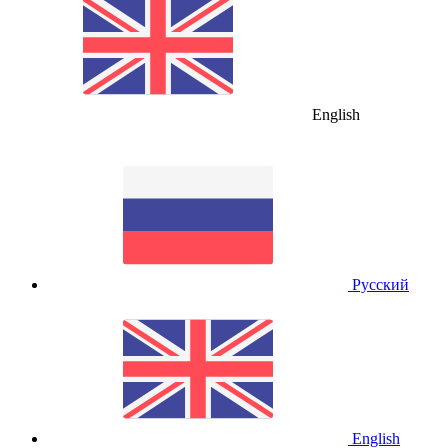
English
Русский
English