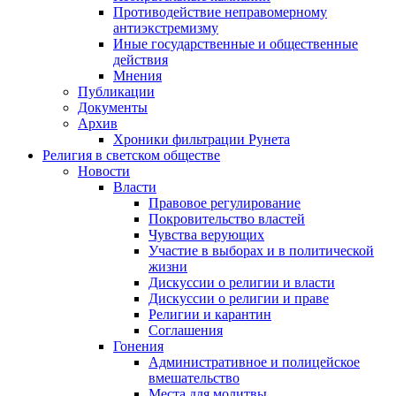
Противодействие неправомерному
антиэкстремизму
Иные государственные и общественные
действия
Мнения
Публикации
Документы
Архив
Хроники фильтрации Рунета
Религия в светском обществе
Новости
Власти
Правовое регулирование
Покровительство властей
Чувства верующих
Участие в выборах и в политической
жизни
Дискуссии о религии и власти
Дискуссии о религии и праве
Религии и карантин
Соглашения
Гонения
Административное и полицейское
вмешательство
Места для молитвы