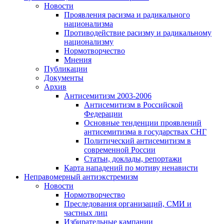
Новости
Проявления расизма и радикального
национализма
Противодействие расизму и радикальному
национализму
Нормотворчество
Мнения
Публикации
Документы
Архив
Антисемитизм 2003-2006
Антисемитизм в Российской
Федерации
Основные тенденции проявлений
антисемитизма в государствах СНГ
Политический антисемитизм в
современной России
Статьи, доклады, репортажи
Карта нападений по мотиву ненависти
Неправомерный антиэкстремизм
Новости
Нормотворчество
Преследования организаций, СМИ и
частных лиц
Избирательные кампании