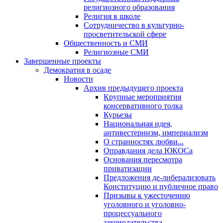
религиозного образования
Религия в школе
Сотрудничество в культурно-
просветительской сфере
Общественность и СМИ
Религиозные СМИ
Завершенные проекты
Демократия в осаде
Новости
Архив предыдущего проекта
Крупные мероприятия
консервативного толка
Курьезы
Национальная идея,
антивестернизм, империализм
О странностях любви...
Оправдания дела ЮКОСа
Основания пересмотра
приватизации
Предложения де-либерализовать
Конституцию и публичное право
Призывы к ужесточению
уголовного и уголовно-
процессуального
законодательства