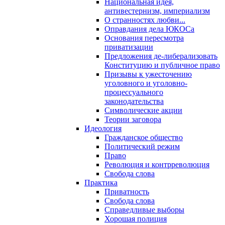
Национальная идея,
антивестернизм, империализм
О странностях любви...
Оправдания дела ЮКОСа
Основания пересмотра
приватизации
Предложения де-либерализовать
Конституцию и публичное право
Призывы к ужесточению
уголовного и уголовно-
процессуального
законодательства
Символические акции
Теории заговора
Идеология
Гражданское общество
Политический режим
Право
Революция и контрреволюция
Свобода слова
Практика
Приватность
Свобода слова
Справедливые выборы
Хорошая полиция