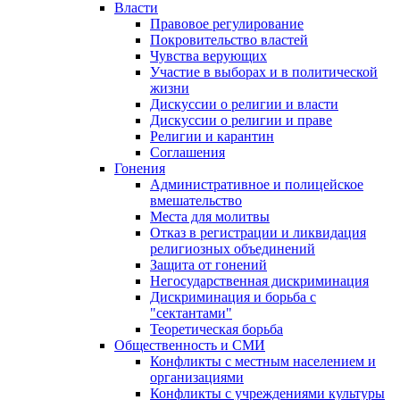
Власти
Правовое регулирование
Покровительство властей
Чувства верующих
Участие в выборах и в политической
жизни
Дискуссии о религии и власти
Дискуссии о религии и праве
Религии и карантин
Соглашения
Гонения
Административное и полицейское
вмешательство
Места для молитвы
Отказ в регистрации и ликвидация
религиозных объединений
Защита от гонений
Негосударственная дискриминация
Дискриминация и борьба с
"сектантами"
Теоретическая борьба
Общественность и СМИ
Конфликты с местным населением и
организациями
Конфликты с учреждениями культуры