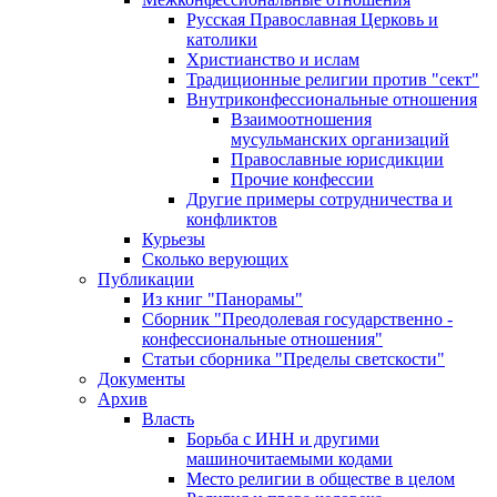
Русская Православная Церковь и
католики
Христианство и ислам
Традиционные религии против "сект"
Внутриконфессиональные отношения
Взаимоотношения
мусульманских организаций
Православные юрисдикции
Прочие конфессии
Другие примеры сотрудничества и
конфликтов
Курьезы
Сколько верующих
Публикации
Из книг "Панорамы"
Сборник "Преодолевая государственно -
конфессиональные отношения"
Статьи сборника "Пределы светскости"
Документы
Архив
Власть
Борьба с ИНН и другими
машиночитаемыми кодами
Место религии в обществе в целом