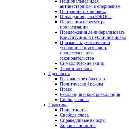
Национальная идея,
антивестернизм, империализм
О странностях любви...
Оправдания дела ЮКОСа
Основания пересмотра
приватизации
Предложения де-либерализовать
Конституцию и публичное право
Призывы к ужесточению
уголовного и уголовно-
процессуального
законодательства
Символические акции
Теории заговора
Идеология
Гражданское общество
Политический режим
Право
Революция и контрреволюция
Свобода слова
Практика
Приватность
Свобода слова
Справедливые выборы
Хорошая полиция