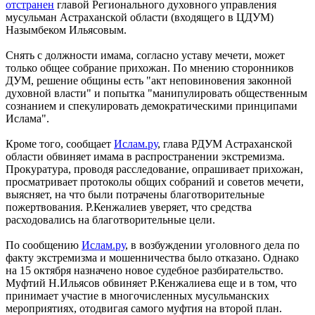
отстранен
главой Регионального духовного управления
мусульман Астраханской области (входящего в ЦДУМ)
Назымбеком Ильясовым.
Снять с должности имама, согласно уставу мечети, может
только общее собрание прихожан. По мнению сторонников
ДУМ, решение общины есть "акт неповиновения законной
духовной власти" и попытка "манипулировать общественным
сознанием и спекулировать демократическими принципами
Ислама".
Кроме того, сообщает
Ислам.ру
, глава РДУМ Астраханской
области обвиняет имама в распространении экстремизма.
Прокуратура, проводя расследование, опрашивает прихожан,
просматривает протоколы общих собраний и советов мечети,
выясняет, на что были потрачены благотворительные
пожертвования. Р.Кенжалиев уверяет, что средства
расходовались на благотворительные цели.
По сообщению
Ислам.ру
, в возбуждении уголовного дела по
факту экстремизма и мошенничества было отказано. Однако
на 15 октября назначено новое судебное разбирательство.
Муфтий Н.Ильясов обвиняет Р.Кенжалиева еще и в том, что
принимает участие в многочисленных мусульманских
мероприятиях, отодвигая самого муфтия на второй план.