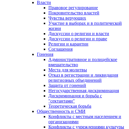
Власти
Правовое регулирование
Покровительство властей
Чувства верующих
Участие в выборах и в политической
жизни
Дискуссии о религии и власти
Дискуссии о религии и праве
Религии и карантин
Соглашения
Гонения
Административное и полицейское
вмешательство
Места для молитвы
Отказ в регистрации и ликвидация
религиозных объединений
Защита от гонений
Негосударственная дискриминация
Дискриминация и борьба с
"сектантами"
Теоретическая борьба
Общественность и СМИ
Конфликты с местным населением и
организациями
Конфликты с учреждениями культуры