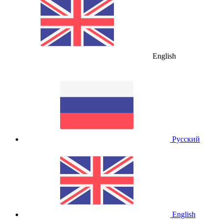
English
Русский
English