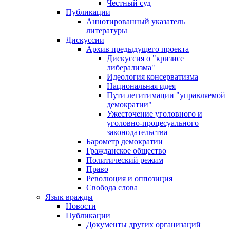
Честный суд
Публикации
Аннотированный указатель
литературы
Дискуссии
Архив предыдущего проекта
Дискуссия о "кризисе
либерализма"
Идеология консерватизма
Национальная идея
Пути легитимации "управляемой
демократии"
Ужесточение уголовного и
уголовно-процесуального
законодательства
Барометр демократии
Гражданское общество
Политический режим
Право
Революция и оппозиция
Свобода слова
Язык вражды
Новости
Публикации
Документы других организаций