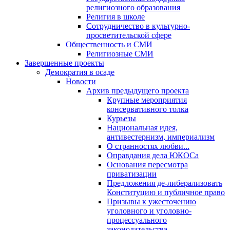
религиозного образования
Религия в школе
Сотрудничество в культурно-
просветительской сфере
Общественность и СМИ
Религиозные СМИ
Завершенные проекты
Демократия в осаде
Новости
Архив предыдущего проекта
Крупные мероприятия
консервативного толка
Курьезы
Национальная идея,
антивестернизм, империализм
О странностях любви...
Оправдания дела ЮКОСа
Основания пересмотра
приватизации
Предложения де-либерализовать
Конституцию и публичное право
Призывы к ужесточению
уголовного и уголовно-
процессуального
законодательства