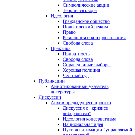
Символические акции
Теории заговора
Идеология
Гражданское общество
Политический режим
Право
Революция и контрреволюция
Свобода слова
Практика
Приватность
Свобода слова
Справедливые выборы
Хорошая полиция
Честный суд
Публикации
Аннотированный указатель
литературы
Дискуссии
Архив предыдущего проекта
Дискуссия о "кризисе
либерализма"
Идеология консерватизма
Национальная идея
Пути легитимации "управляемой