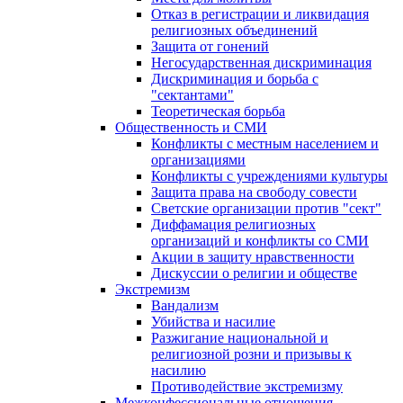
Отказ в регистрации и ликвидация
религиозных объединений
Защита от гонений
Негосударственная дискриминация
Дискриминация и борьба с
"сектантами"
Теоретическая борьба
Общественность и СМИ
Конфликты с местным населением и
организациями
Конфликты с учреждениями культуры
Защита права на свободу совести
Светские организации против "сект"
Диффамация религиозных
организаций и конфликты со СМИ
Акции в защиту нравственности
Дискуссии о религии и обществе
Экстремизм
Вандализм
Убийства и насилие
Разжигание национальной и
религиозной розни и призывы к
насилию
Противодействие экстремизму
Межконфессиональные отношения