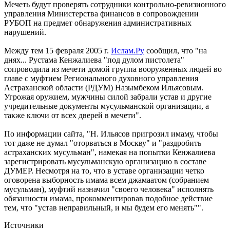
Мечеть будут проверять сотрудники контрольно-ревизионного
управления Министерства финансов в сопровождении
РУБОП на предмет обнаружения административных
нарушений.
Между тем 15 февраля 2005 г.
Ислам.Ру
сообщил, что "на
днях... Рустама Кенжалиева "под дулом пистолета"
сопроводила из мечети домой группа вооруженных людей во
главе с муфтием Регионального духовного управления
Астраханской области (РДУМ) Назымбеком Ильясовым.
Угрожая оружием, мужчины силой забрали устав и другие
учредительные документы мусульманской организации, а
также ключи от всех дверей в мечети".
По информации сайта, "Н. Ильясов пригрозил имаму, чтобы
тот даже не думал "оторваться в Москву" и "раздробить
астраханских мусульман", намекая на попытки Кенжалиева
зарегистрировать мусульманскую организацию в составе
ДУМЕР. Несмотря на то, что в уставе организации четко
оговорена выборность имама всем джамаатом (собранием
мусульман), муфтий назначил "своего человека" исполнять
обязанности имама, прокомментировав подобное действие
тем, что "устав неправильный, и мы будем его менять"".
Источники