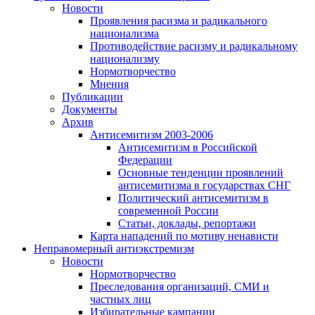
Новости
Проявления расизма и радикального
национализма
Противодействие расизму и радикальному
национализму
Нормотворчество
Мнения
Публикации
Документы
Архив
Антисемитизм 2003-2006
Антисемитизм в Российской
Федерации
Основные тенденции проявлений
антисемитизма в государствах СНГ
Политический антисемитизм в
современной России
Статьи, доклады, репортажи
Карта нападений по мотиву ненависти
Неправомерный антиэкстремизм
Новости
Нормотворчество
Преследования организаций, СМИ и
частных лиц
Избирательные кампании