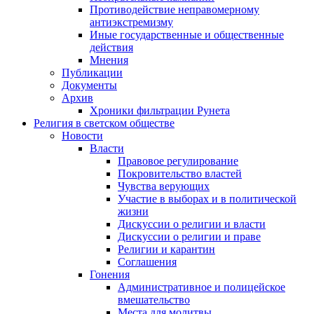
Противодействие неправомерному
антиэкстремизму
Иные государственные и общественные
действия
Мнения
Публикации
Документы
Архив
Хроники фильтрации Рунета
Религия в светском обществе
Новости
Власти
Правовое регулирование
Покровительство властей
Чувства верующих
Участие в выборах и в политической
жизни
Дискуссии о религии и власти
Дискуссии о религии и праве
Религии и карантин
Соглашения
Гонения
Административное и полицейское
вмешательство
Места для молитвы