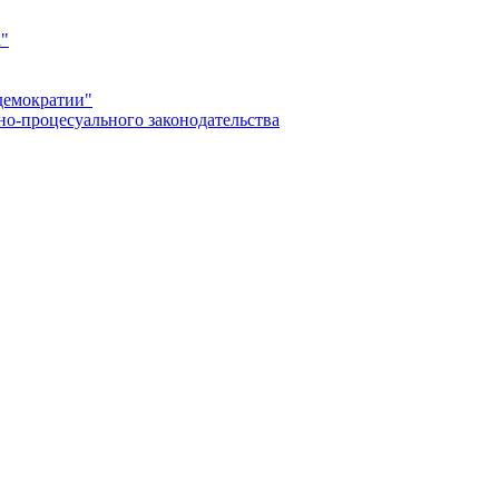
а"
демократии"
но-процесуального законодательства