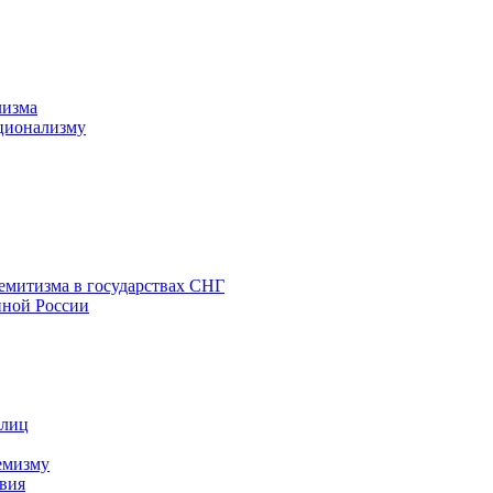
лизма
ционализму
емитизма в государствах СНГ
нной России
 лиц
емизму
вия