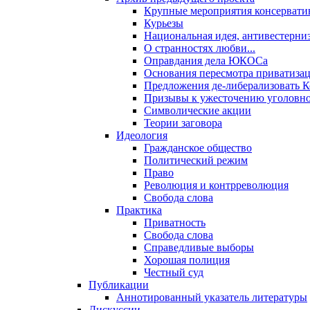
Крупные мероприятия консервати
Курьезы
Национальная идея, антивестерни
О странностях любви...
Оправдания дела ЮКОСа
Основания пересмотра приватиза
Предложения де-либерализовать 
Призывы к ужесточению уголовног
Символические акции
Теории заговора
Идеология
Гражданское общество
Политический режим
Право
Революция и контрреволюция
Свобода слова
Практика
Приватность
Свобода слова
Справедливые выборы
Хорошая полиция
Честный суд
Публикации
Аннотированный указатель литературы
Дискуссии