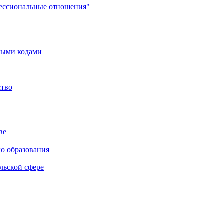
фессиональные отношения"
мыми кодами
ство
ве
го образования
льской сфере