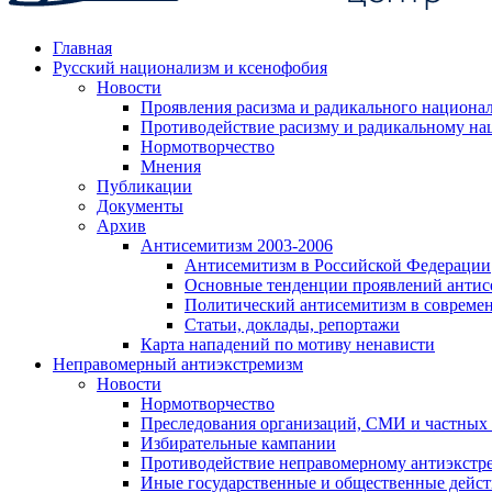
Главная
Русский национализм и ксенофобия
Новости
Проявления расизма и радикального национа
Противодействие расизму и радикальному на
Нормотворчество
Мнения
Публикации
Документы
Архив
Антисемитизм 2003-2006
Антисемитизм в Российской Федерации
Основные тенденции проявлений антис
Политический антисемитизм в совреме
Статьи, доклады, репортажи
Карта нападений по мотиву ненависти
Неправомерный антиэкстремизм
Новости
Нормотворчество
Преследования организаций, СМИ и частных
Избирательные кампании
Противодействие неправомерному антиэкстр
Иные государственные и общественные дейст