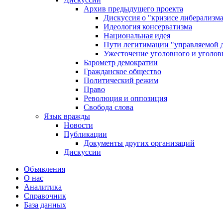
Архив предыдущего проекта
Дискуссия о "кризисе либерализм
Идеология консерватизма
Национальная идея
Пути легитимации "управляемой 
Ужесточение уголовного и уголов
Барометр демократии
Гражданское общество
Политический режим
Право
Революция и оппозиция
Свобода слова
Язык вражды
Новости
Публикации
Документы других организаций
Дискуссии
Объявления
О нас
Аналитика
Справочник
База данных