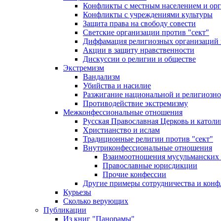
Конфликты с местным населением и ор
Конфликты с учреждениями культуры
Защита права на свободу совести
Светские организации против "сект"
Диффамация религиозных организаций
Акции в защиту нравственности
Дискуссии о религии и обществе
Экстремизм
Вандализм
Убийства и насилие
Разжигание национальной и религиозно
Противодействие экстремизму
Межконфессиональные отношения
Русская Православная Церковь и католи
Христианство и ислам
Традиционные религии против "сект"
Внутриконфессиональные отношения
Взаимоотношения мусульманских 
Православные юрисдикции
Прочие конфессии
Другие примеры сотрудничества и конф
Курьезы
Сколько верующих
Публикации
Из книг "Панорамы"