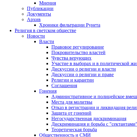
Мнения
Публикации
Документы
Архив
Хроники фильтрации Рунета
Религия в светском обществе
Новости
Власти
Правовое регулирование
Покровительство властей
Чувства верующих
Участие в выборах и в политической ж
Дискуссии о религии и власти
Дискуссии о религии и праве
Религии и карантин
Соглашения
Гонения
Административное и полицейское вмеш
Места для молитвы
Отказ в регистрации и ликвидация рел
Защита от гонений
Негосударственная дискриминация
Дискриминация и борьба с "сектантами
Теоретическая борьба
Общественность и СМИ