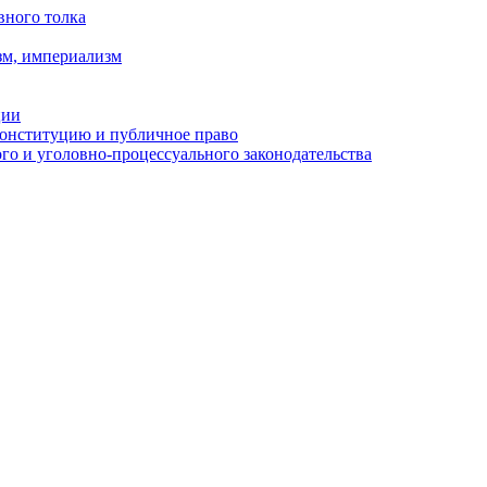
вного толка
зм, империализм
ции
Конституцию и публичное право
о и уголовно-процессуального законодательства