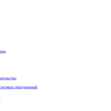
изни
ательство
игиозных объединений
"