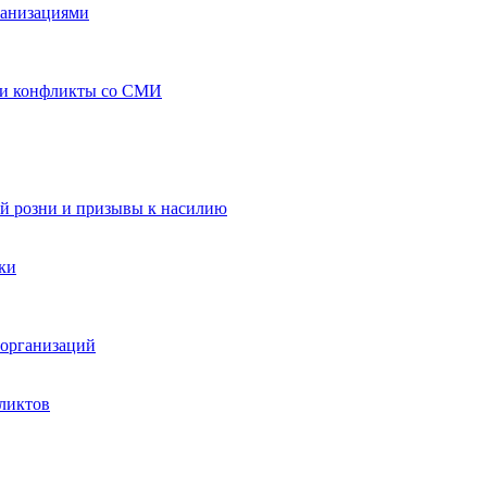
ганизациями
 и конфликты со СМИ
й розни и призывы к насилию
ки
организаций
ликтов