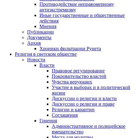
Противодействие неправомерному
антиэкстремизму
Иные государственные и общественные
действия
Мнения
Публикации
Документы
Архив
Хроники фильтрации Рунета
Религия в светском обществе
Новости
Власти
Правовое регулирование
Покровительство властей
Чувства верующих
Участие в выборах и в политической
жизни
Дискуссии о религии и власти
Дискуссии о религии и праве
Религии и карантин
Соглашения
Гонения
Административное и полицейское
вмешательство
Места для молитвы