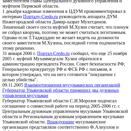
заместителем главы Центрального духовного управления и
муфтием Пермской области.
1 декабря кадровые изменения в ЦДУМ прокомментировал в
интервью
Порталу-Credo.ru
руководитель аппарата ДУМ
Нижегородской области Дамир-хазрат Мухетдинов.
Лишенный своего поста муфтий М.Хузин считает, что пленум
не собрал кворума, поэтому не может считаться легитимным.
Однако если Т.Таджуддин не желает видеть на должности
своего заместителя М.Хузина, последний готов подчиниться
этому решению.
31 января 2006 г.
Портал-Credo.ru
сообщил, что еще 25 ноября
2005 г. муфтий Мухаммедгали Хузин обратился в
администрацию президента России, Совет безопасности РФ,
Генеральную прокуратуру РФ и ФСБ РФ с письмом, в
котором утверждал, что на него готовится "покушение с
целью убийства".
09.11.2005
Взаимоотношения мусульманских организаций
Губернатор Ульяновской области примирил два духовных
управления мусульман
Губернатор Ульяновской области С.И.Морозов подписал
соглашение о совместной работе на период 2005-2006 гг. с
Центральным духовным управлением мусульман Ульяновской
области и Региональным духовным управлением мусульман
Ульяновской области.
Враждующие
мусульманские
организации представляли соответственно Ф.Алиуллов и