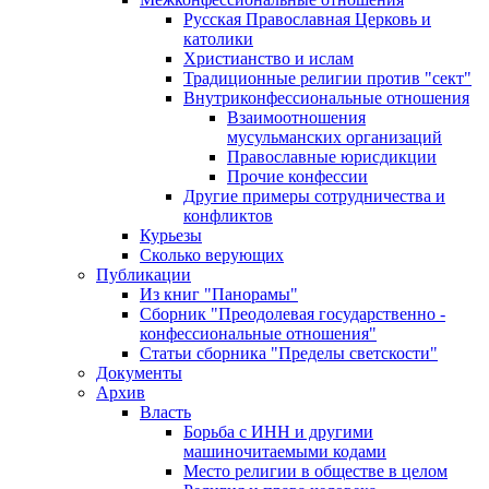
Русская Православная Церковь и
католики
Христианство и ислам
Традиционные религии против "сект"
Внутриконфессиональные отношения
Взаимоотношения
мусульманских организаций
Православные юрисдикции
Прочие конфессии
Другие примеры сотрудничества и
конфликтов
Курьезы
Сколько верующих
Публикации
Из книг "Панорамы"
Сборник "Преодолевая государственно -
конфессиональные отношения"
Статьи сборника "Пределы светскости"
Документы
Архив
Власть
Борьба с ИНН и другими
машиночитаемыми кодами
Место религии в обществе в целом