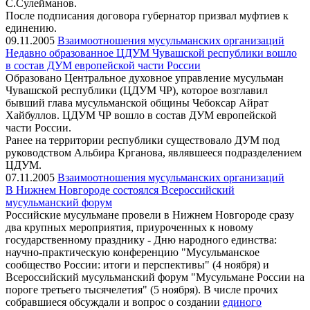
С.Сулейманов.
После подписания договора губернатор призвал муфтиев к
единению.
09.11.2005
Взаимоотношения мусульманских организаций
Недавно образованное ЦДУМ Чувашской республики вошло
в состав ДУМ европейской части России
Образовано Центральное духовное управление мусульман
Чувашской республики (ЦДУМ ЧР), которое возглавил
бывший глава мусульманской общины Чебоксар Айрат
Хайбуллов. ЦДУМ ЧР вошло в состав ДУМ европейской
части России.
Ранее на территории республики существовало ДУМ под
руководством Альбира Крганова, являвшееся подразделением
ЦДУМ.
07.11.2005
Взаимоотношения мусульманских организаций
В Нижнем Новгороде состоялся Всероссийский
мусульманский форум
Российские мусульмане провели в Нижнем Новгороде сразу
два крупных мероприятия, приуроченных к новому
государственному празднику - Дню народного единства:
научно-практическую конференцию "Мусульманское
сообщество России: итоги и перспективы" (4 ноября) и
Всероссийский мусульманский форум "Мусульмане России на
пороге третьего тысячелетия" (5 ноября). В числе прочих
собравшиеся обсуждали и вопрос о создании
единого