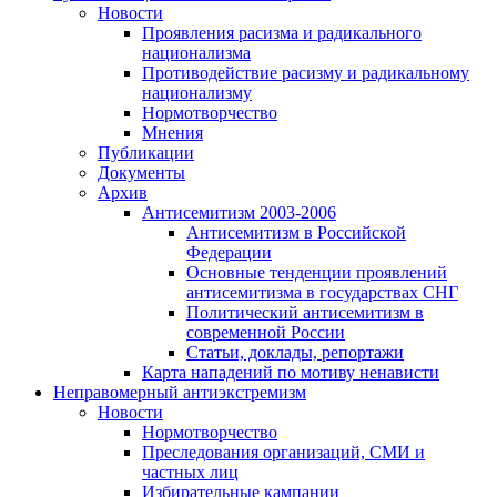
Новости
Проявления расизма и радикального
национализма
Противодействие расизму и радикальному
национализму
Нормотворчество
Мнения
Публикации
Документы
Архив
Антисемитизм 2003-2006
Антисемитизм в Российской
Федерации
Основные тенденции проявлений
антисемитизма в государствах СНГ
Политический антисемитизм в
современной России
Статьи, доклады, репортажи
Карта нападений по мотиву ненависти
Неправомерный антиэкстремизм
Новости
Нормотворчество
Преследования организаций, СМИ и
частных лиц
Избирательные кампании