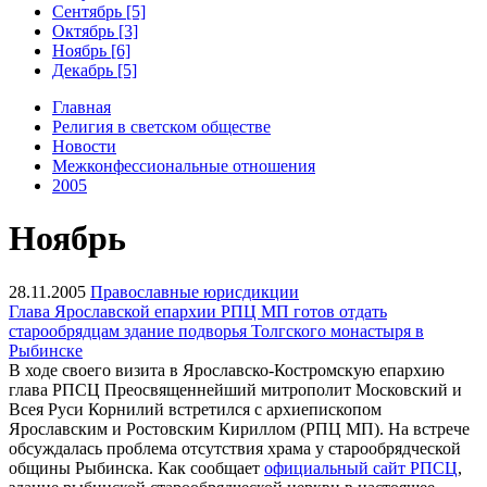
Сентябрь [5]
Октябрь [3]
Ноябрь [6]
Декабрь [5]
Главная
Религия в светском обществе
Новости
Межконфессиональные отношения
2005
Ноябрь
28.11.2005
Православные юрисдикции
Глава Ярославской епархии РПЦ МП готов отдать
старообрядцам здание подворья Толгского монастыря в
Рыбинске
В ходе своего визита в Ярославско-Костромскую епархию
глава РПСЦ Преосвященнейший митрополит Московский и
Всея Руси Корнилий встретился с архиепископом
Ярославским и Ростовским Кириллом (РПЦ МП). На встрече
обсуждалась проблема отсутствия храма у старообрядческой
общины Рыбинска. Как сообщает
официальный сайт РПСЦ
,