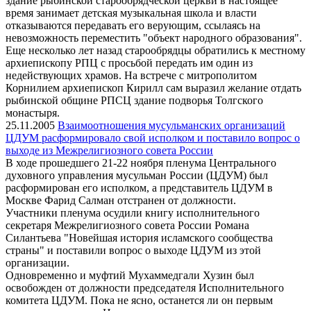
здание рыбинской старообрядческой церкви в настоящее
время занимает детская музыкальная школа и власти
отказываются передавать его верующим, ссылаясь на
невозможность переместить "объект народного образования".
Еще несколько лет назад старообрядцы обратились к местному
архиепископу РПЦ с просьбой передать им один из
недействующих храмов. На встрече с митрополитом
Корнилием архиепископ Кирилл сам выразил желание отдать
рыбинской общине РПСЦ здание подворья Толгского
монастыря.
25.11.2005
Взаимоотношения мусульманских организаций
ЦДУМ расформировало свой исполком и поставило вопрос о
выходе из Межрелигиозного совета России
В ходе прошедшего 21-22 ноября пленума Центрального
духовного управления мусульман России (ЦДУМ) был
расформирован его исполком, а представитель ЦДУМ в
Москве Фарид Салман отстранен от должности.
Участники пленума осудили книгу исполнительного
секретаря Межрелигиозного совета России Романа
Силантьева "Новейшая история исламского сообщества
страны" и поставили вопрос о выходе ЦДУМ из этой
организации.
Одновременно и муфтий Мухаммедгали Хузин был
освобожден от должности председателя Исполнительного
комитета ЦДУМ. Пока не ясно, останется ли он первым