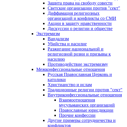
Защита права на свободу совести
Светские организации против "сект"
Диффамация религиозных
организаций и конфликты со СМИ
Акции в защиту нравственности
Дискуссии о религии и обществе
Экстремизм
Вандализм
Убийства и насилие
Разжигание национальной и
религиозной розни и призывы к
насилию
Противодействие экстремизму
Межконфессиональные отношения
Русская Православная Церковь и
католики
Христианство и ислам
Традиционные религии против "сект"
Внутриконфессиональные отношения
Взаимоотношения
мусульманских организаций
Православные юрисдикции
Прочие конфессии
Другие примеры сотрудничества и
конфликтов