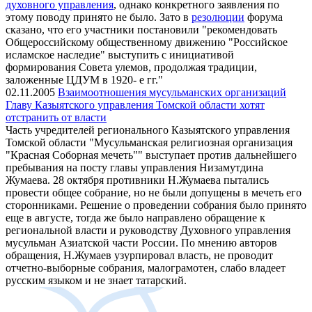
духовного управления
, однако конкретного заявления по
этому поводу принято не было. Зато в
резолюции
форума
сказано, что его участники постановили "рекомендовать
Общероссийскому общественному движению "Российское
исламское наследие" выступить с инициативой
формирования Совета улемов, продолжая традиции,
заложенные ЦДУМ в 1920- е гг."
02.11.2005
Взаимоотношения мусульманских организаций
Главу Казыятского управления Томской области хотят
отстранить от власти
Часть учредителей регионального Казыятского управления
Томской области "Мусульманская религиозная организация
"Красная Соборная мечеть"" выступает против дальнейшего
пребывания на посту главы управления Низамутдина
Жумаева. 28 октября противники Н.Жумаева пытались
провести общее собрание, но не были допущены в мечеть его
сторонниками. Решение о проведении собрания было принято
еще в августе, тогда же было направлено обращение к
региональной власти и руководству Духовного управления
мусульман Азиатской части России. По мнению авторов
обращения, Н.Жумаев узурпировал власть, не проводит
отчетно-выборные собрания, малограмотен, слабо владеет
русским языком и не знает татарский.