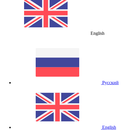
English
Русский
English