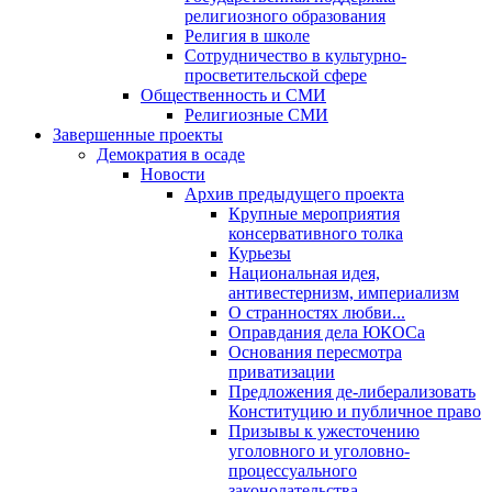
религиозного образования
Религия в школе
Сотрудничество в культурно-
просветительской сфере
Общественность и СМИ
Религиозные СМИ
Завершенные проекты
Демократия в осаде
Новости
Архив предыдущего проекта
Крупные мероприятия
консервативного толка
Курьезы
Национальная идея,
антивестернизм, империализм
О странностях любви...
Оправдания дела ЮКОСа
Основания пересмотра
приватизации
Предложения де-либерализовать
Конституцию и публичное право
Призывы к ужесточению
уголовного и уголовно-
процессуального
законодательства