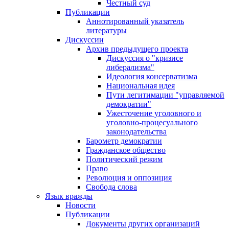
Честный суд
Публикации
Аннотированный указатель
литературы
Дискуссии
Архив предыдущего проекта
Дискуссия о "кризисе
либерализма"
Идеология консерватизма
Национальная идея
Пути легитимации "управляемой
демократии"
Ужесточение уголовного и
уголовно-процесуального
законодательства
Барометр демократии
Гражданское общество
Политический режим
Право
Революция и оппозиция
Свобода слова
Язык вражды
Новости
Публикации
Документы других организаций