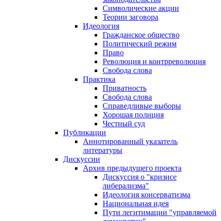
Символические акции
Теории заговора
Идеология
Гражданское общество
Политический режим
Право
Революция и контрреволюция
Свобода слова
Практика
Приватность
Свобода слова
Справедливые выборы
Хорошая полиция
Честный суд
Публикации
Аннотированный указатель
литературы
Дискуссии
Архив предыдущего проекта
Дискуссия о "кризисе
либерализма"
Идеология консерватизма
Национальная идея
Пути легитимации "управляемой