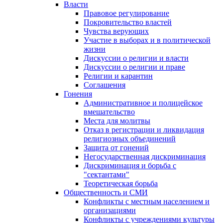
Власти
Правовое регулирование
Покровительство властей
Чувства верующих
Участие в выборах и в политической
жизни
Дискуссии о религии и власти
Дискуссии о религии и праве
Религии и карантин
Соглашения
Гонения
Административное и полицейское
вмешательство
Места для молитвы
Отказ в регистрации и ликвидация
религиозных объединений
Защита от гонений
Негосударственная дискриминация
Дискриминация и борьба с
"сектантами"
Теоретическая борьба
Общественность и СМИ
Конфликты с местным населением и
организациями
Конфликты с учреждениями культуры