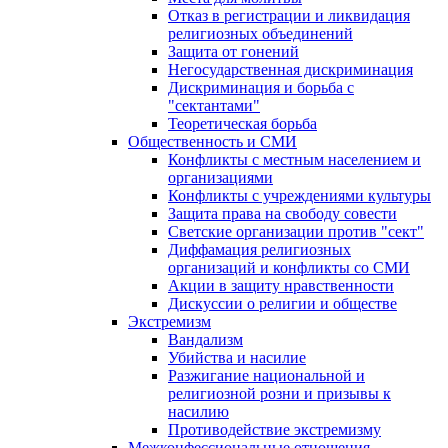
Отказ в регистрации и ликвидация
религиозных объединений
Защита от гонений
Негосударственная дискриминация
Дискриминация и борьба с
"сектантами"
Теоретическая борьба
Общественность и СМИ
Конфликты с местным населением и
организациями
Конфликты с учреждениями культуры
Защита права на свободу совести
Светские организации против "сект"
Диффамация религиозных
организаций и конфликты со СМИ
Акции в защиту нравственности
Дискуссии о религии и обществе
Экстремизм
Вандализм
Убийства и насилие
Разжигание национальной и
религиозной розни и призывы к
насилию
Противодействие экстремизму
Межконфессиональные отношения