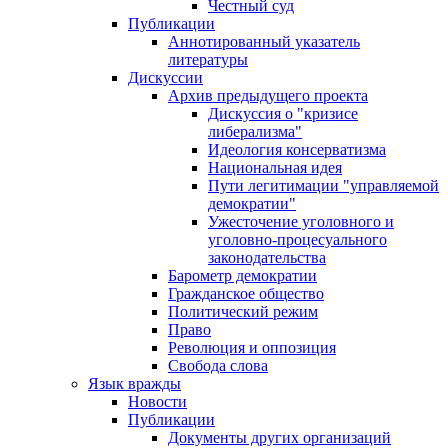
Честный суд
Публикации
Аннотированный указатель
литературы
Дискуссии
Архив предыдущего проекта
Дискуссия о "кризисе
либерализма"
Идеология консерватизма
Национальная идея
Пути легитимации "управляемой
демократии"
Ужесточение уголовного и
уголовно-процесуального
законодательства
Барометр демократии
Гражданское общество
Политический режим
Право
Революция и оппозиция
Свобода слова
Язык вражды
Новости
Публикации
Документы других организаций