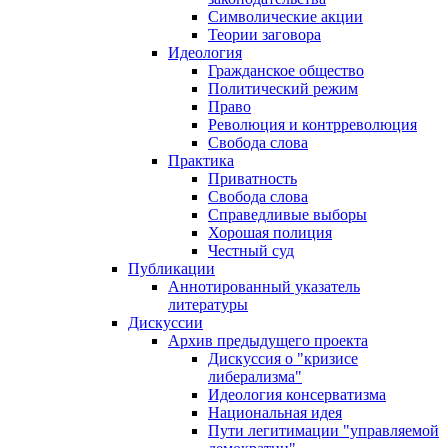
Символические акции
Теории заговора
Идеология
Гражданское общество
Политический режим
Право
Революция и контрреволюция
Свобода слова
Практика
Приватность
Свобода слова
Справедливые выборы
Хорошая полиция
Честный суд
Публикации
Аннотированный указатель
литературы
Дискуссии
Архив предыдущего проекта
Дискуссия о "кризисе
либерализма"
Идеология консерватизма
Национальная идея
Пути легитимации "управляемой