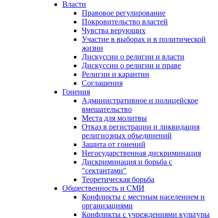
Власти
Правовое регулирование
Покровительство властей
Чувства верующих
Участие в выборах и в политической
жизни
Дискуссии о религии и власти
Дискуссии о религии и праве
Религии и карантин
Соглашения
Гонения
Административное и полицейское
вмешательство
Места для молитвы
Отказ в регистрации и ликвидация
религиозных объединений
Защита от гонений
Негосударственная дискриминация
Дискриминация и борьба с
"сектантами"
Теоретическая борьба
Общественность и СМИ
Конфликты с местным населением и
организациями
Конфликты с учреждениями культуры