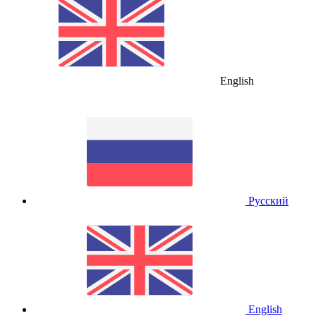
English
Русский
English