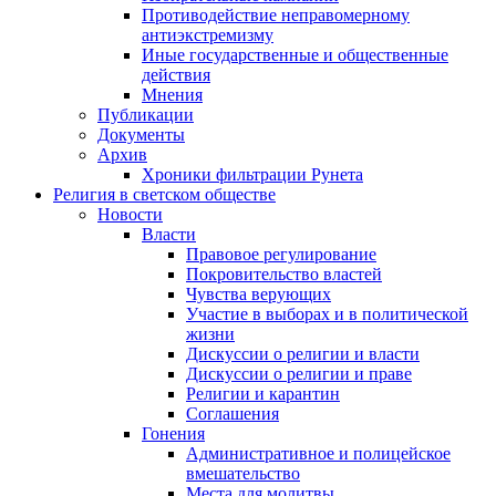
Противодействие неправомерному
антиэкстремизму
Иные государственные и общественные
действия
Мнения
Публикации
Документы
Архив
Хроники фильтрации Рунета
Религия в светском обществе
Новости
Власти
Правовое регулирование
Покровительство властей
Чувства верующих
Участие в выборах и в политической
жизни
Дискуссии о религии и власти
Дискуссии о религии и праве
Религии и карантин
Соглашения
Гонения
Административное и полицейское
вмешательство
Места для молитвы