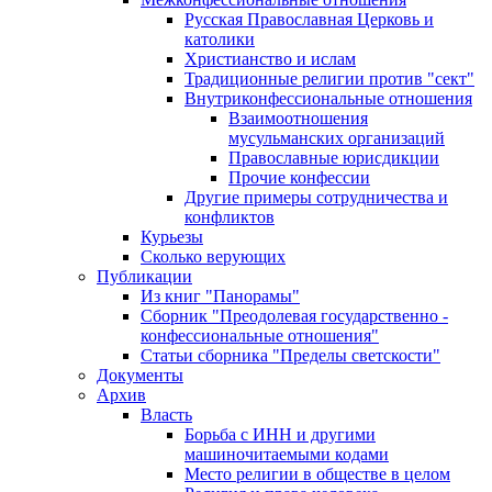
Русская Православная Церковь и
католики
Христианство и ислам
Традиционные религии против "сект"
Внутриконфессиональные отношения
Взаимоотношения
мусульманских организаций
Православные юрисдикции
Прочие конфессии
Другие примеры сотрудничества и
конфликтов
Курьезы
Сколько верующих
Публикации
Из книг "Панорамы"
Сборник "Преодолевая государственно -
конфессиональные отношения"
Статьи сборника "Пределы светскости"
Документы
Архив
Власть
Борьба с ИНН и другими
машиночитаемыми кодами
Место религии в обществе в целом