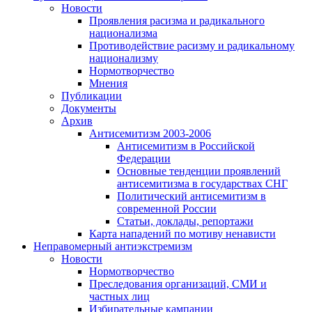
Новости
Проявления расизма и радикального
национализма
Противодействие расизму и радикальному
национализму
Нормотворчество
Мнения
Публикации
Документы
Архив
Антисемитизм 2003-2006
Антисемитизм в Российской
Федерации
Основные тенденции проявлений
антисемитизма в государствах СНГ
Политический антисемитизм в
современной России
Статьи, доклады, репортажи
Карта нападений по мотиву ненависти
Неправомерный антиэкстремизм
Новости
Нормотворчество
Преследования организаций, СМИ и
частных лиц
Избирательные кампании