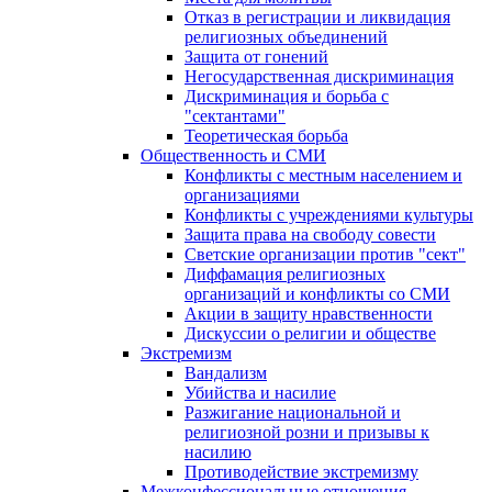
Отказ в регистрации и ликвидация
религиозных объединений
Защита от гонений
Негосударственная дискриминация
Дискриминация и борьба с
"сектантами"
Теоретическая борьба
Общественность и СМИ
Конфликты с местным населением и
организациями
Конфликты с учреждениями культуры
Защита права на свободу совести
Светские организации против "сект"
Диффамация религиозных
организаций и конфликты со СМИ
Акции в защиту нравственности
Дискуссии о религии и обществе
Экстремизм
Вандализм
Убийства и насилие
Разжигание национальной и
религиозной розни и призывы к
насилию
Противодействие экстремизму
Межконфессиональные отношения