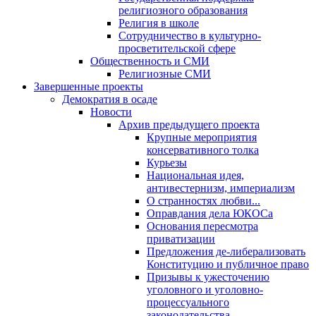
религиозного образования
Религия в школе
Сотрудничество в культурно-
просветительской сфере
Общественность и СМИ
Религиозные СМИ
Завершенные проекты
Демократия в осаде
Новости
Архив предыдущего проекта
Крупные мероприятия
консервативного толка
Курьезы
Национальная идея,
антивестернизм, империализм
О странностях любви...
Оправдания дела ЮКОСа
Основания пересмотра
приватизации
Предложения де-либерализовать
Конституцию и публичное право
Призывы к ужесточению
уголовного и уголовно-
процессуального
законодательства