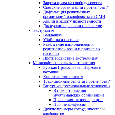
Защита права на свободу совести
Светские организации против "сект"
Диффамация религиозных
организаций и конфликты со СМИ
Акции в защиту нравственности
Дискуссии о религии и обществе
Экстремизм
Вандализм
Убийства и насилие
Разжигание национальной и
религиозной розни и призывы к
насилию
Противодействие экстремизму
Межконфессиональные отношения
Русская Православная Церковь и
католики
Христианство и ислам
Традиционные религии против "сект"
Внутриконфессиональные отношения
Взаимоотношения
мусульманских организаций
Православные юрисдикции
Прочие конфессии
Другие примеры сотрудничества и
конфликтов