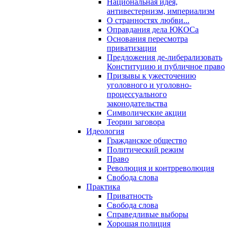
Национальная идея,
антивестернизм, империализм
О странностях любви...
Оправдания дела ЮКОСа
Основания пересмотра
приватизации
Предложения де-либерализовать
Конституцию и публичное право
Призывы к ужесточению
уголовного и уголовно-
процессуального
законодательства
Символические акции
Теории заговора
Идеология
Гражданское общество
Политический режим
Право
Революция и контрреволюция
Свобода слова
Практика
Приватность
Свобода слова
Справедливые выборы
Хорошая полиция