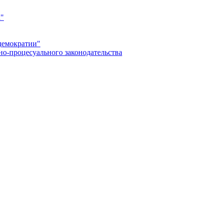
а"
демократии"
но-процесуального законодательства