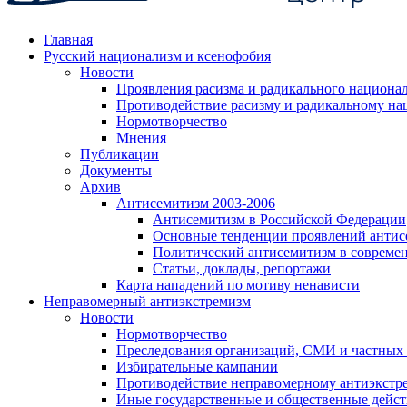
Главная
Русский национализм и ксенофобия
Новости
Проявления расизма и радикального национа
Противодействие расизму и радикальному на
Нормотворчество
Мнения
Публикации
Документы
Архив
Антисемитизм 2003-2006
Антисемитизм в Российской Федерации
Основные тенденции проявлений антис
Политический антисемитизм в совреме
Статьи, доклады, репортажи
Карта нападений по мотиву ненависти
Неправомерный антиэкстремизм
Новости
Нормотворчество
Преследования организаций, СМИ и частных
Избирательные кампании
Противодействие неправомерному антиэкстр
Иные государственные и общественные дейст