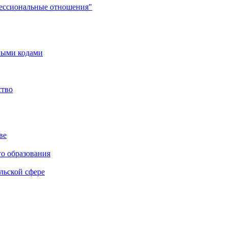
фессиональные отношения"
мыми кодами
ство
ве
го образования
льской сфере