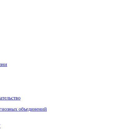
изни
ательство
игиозных объединений
"