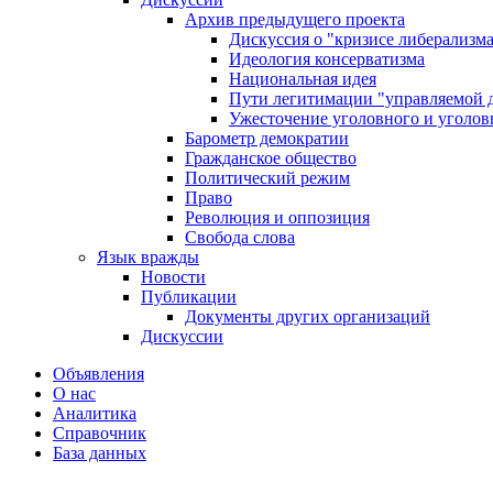
Архив предыдущего проекта
Дискуссия о "кризисе либерализм
Идеология консерватизма
Национальная идея
Пути легитимации "управляемой 
Ужесточение уголовного и уголов
Барометр демократии
Гражданское общество
Политический режим
Право
Революция и оппозиция
Свобода слова
Язык вражды
Новости
Публикации
Документы других организаций
Дискуссии
Объявления
О нас
Аналитика
Справочник
База данных