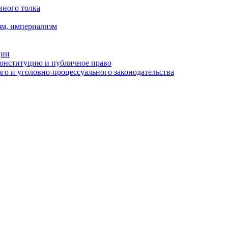
вного толка
зм, империализм
ции
Конституцию и публичное право
о и уголовно-процессуального законодательства