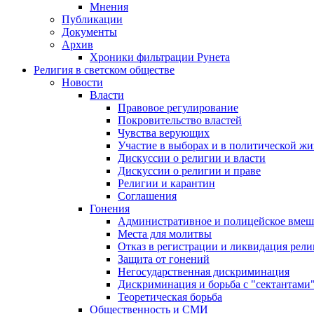
Мнения
Публикации
Документы
Архив
Хроники фильтрации Рунета
Религия в светском обществе
Новости
Власти
Правовое регулирование
Покровительство властей
Чувства верующих
Участие в выборах и в политической ж
Дискуссии о религии и власти
Дискуссии о религии и праве
Религии и карантин
Соглашения
Гонения
Административное и полицейское вмеш
Места для молитвы
Отказ в регистрации и ликвидация рел
Защита от гонений
Негосударственная дискриминация
Дискриминация и борьба с "сектантами
Теоретическая борьба
Общественность и СМИ