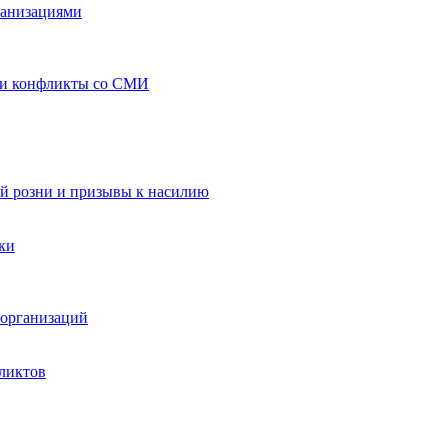
ганизациями
 и конфликты со СМИ
й розни и призывы к насилию
ки
организаций
ликтов