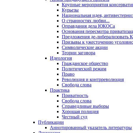
Крупные мероприятия консервати
Курьезы
Национальная идея, антивестерни
О странностях любви...
Оправдания дела ЮКОСа
Основания пересмотра приватиза
Предложения де-либерализовать 
Призывы к ужесточению уголовног
Символические акции
Теории заговора
Идеология
Гражданское общество
Политический режим
Право
Революция и контрреволюция
Свобода слова
Практика
Приватность
Свобода слова
Справедливые выборы
Хорошая полиция
Честный суд
Публикации
Аннотированный указатель литературы
Дискуссии