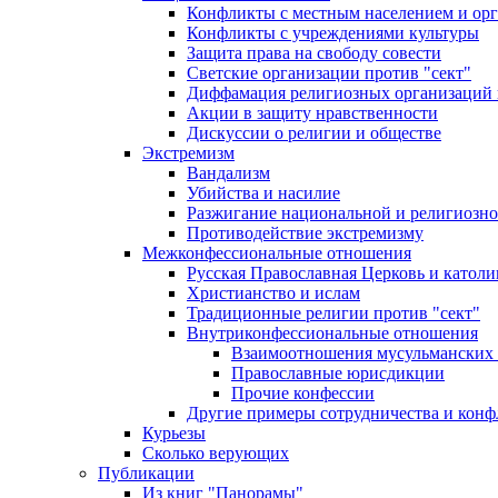
Конфликты с местным населением и ор
Конфликты с учреждениями культуры
Защита права на свободу совести
Светские организации против "сект"
Диффамация религиозных организаций
Акции в защиту нравственности
Дискуссии о религии и обществе
Экстремизм
Вандализм
Убийства и насилие
Разжигание национальной и религиозно
Противодействие экстремизму
Межконфессиональные отношения
Русская Православная Церковь и католи
Христианство и ислам
Традиционные религии против "сект"
Внутриконфессиональные отношения
Взаимоотношения мусульманских 
Православные юрисдикции
Прочие конфессии
Другие примеры сотрудничества и конф
Курьезы
Сколько верующих
Публикации
Из книг "Панорамы"