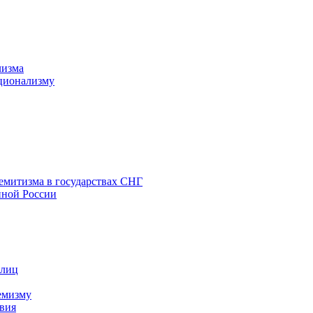
лизма
ционализму
емитизма в государствах СНГ
нной России
 лиц
емизму
вия