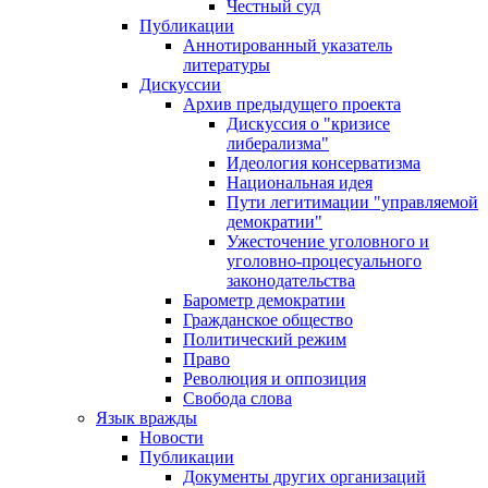
Честный суд
Публикации
Аннотированный указатель
литературы
Дискуссии
Архив предыдущего проекта
Дискуссия о "кризисе
либерализма"
Идеология консерватизма
Национальная идея
Пути легитимации "управляемой
демократии"
Ужесточение уголовного и
уголовно-процесуального
законодательства
Барометр демократии
Гражданское общество
Политический режим
Право
Революция и оппозиция
Свобода слова
Язык вражды
Новости
Публикации
Документы других организаций