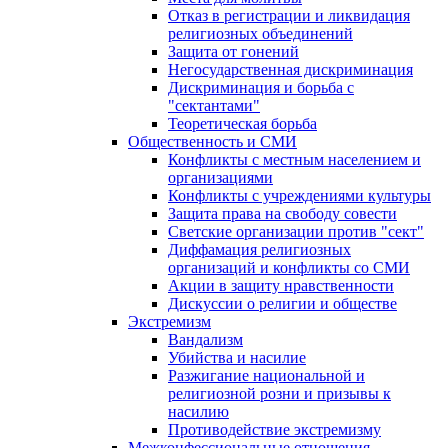
Отказ в регистрации и ликвидация
религиозных объединений
Защита от гонений
Негосударственная дискриминация
Дискриминация и борьба с
"сектантами"
Теоретическая борьба
Общественность и СМИ
Конфликты с местным населением и
организациями
Конфликты с учреждениями культуры
Защита права на свободу совести
Светские организации против "сект"
Диффамация религиозных
организаций и конфликты со СМИ
Акции в защиту нравственности
Дискуссии о религии и обществе
Экстремизм
Вандализм
Убийства и насилие
Разжигание национальной и
религиозной розни и призывы к
насилию
Противодействие экстремизму
Межконфессиональные отношения