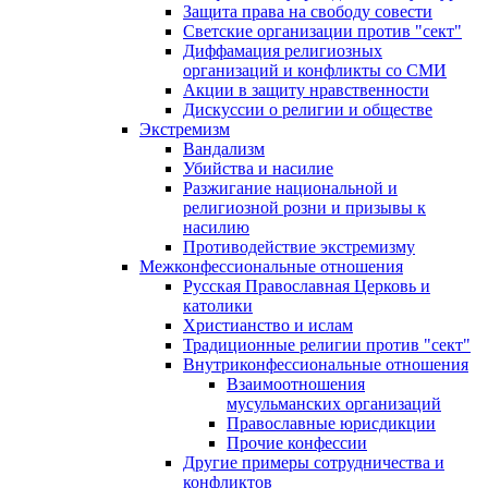
Защита права на свободу совести
Светские организации против "сект"
Диффамация религиозных
организаций и конфликты со СМИ
Акции в защиту нравственности
Дискуссии о религии и обществе
Экстремизм
Вандализм
Убийства и насилие
Разжигание национальной и
религиозной розни и призывы к
насилию
Противодействие экстремизму
Межконфессиональные отношения
Русская Православная Церковь и
католики
Христианство и ислам
Традиционные религии против "сект"
Внутриконфессиональные отношения
Взаимоотношения
мусульманских организаций
Православные юрисдикции
Прочие конфессии
Другие примеры сотрудничества и
конфликтов