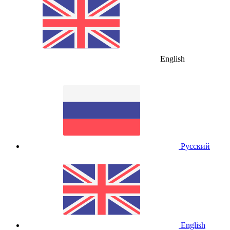
English
Русский
English