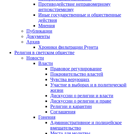
Противодействие неправомерному
антиэкстремизму
Иные государственные и общественные
действия
Мнения
Публикации
Документы
Архив
Хроники фильтрации Рунета
Религия в светском обществе
Новости
Власти
Правовое регулирование
Покровительство властей
Чувства верующих
Участие в выборах и в политической
жизни
Дискуссии о религии и власти
Дискуссии о религии и праве
Религии и карантин
Соглашения
Гонения
Административное и полицейское
вмешательство
Места для молитвы