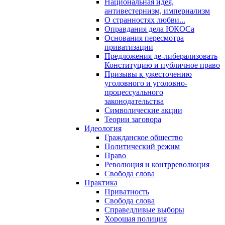
Национальная идея,
антивестернизм, империализм
О странностях любви...
Оправдания дела ЮКОСа
Основания пересмотра
приватизации
Предложения де-либерализовать
Конституцию и публичное право
Призывы к ужесточению
уголовного и уголовно-
процессуального
законодательства
Символические акции
Теории заговора
Идеология
Гражданское общество
Политический режим
Право
Революция и контрреволюция
Свобода слова
Практика
Приватность
Свобода слова
Справедливые выборы
Хорошая полиция