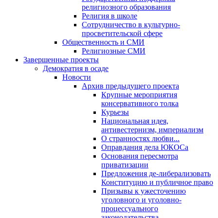
религиозного образования
Религия в школе
Сотрудничество в культурно-
просветительской сфере
Общественность и СМИ
Религиозные СМИ
Завершенные проекты
Демократия в осаде
Новости
Архив предыдущего проекта
Крупные мероприятия
консервативного толка
Курьезы
Национальная идея,
антивестернизм, империализм
О странностях любви...
Оправдания дела ЮКОСа
Основания пересмотра
приватизации
Предложения де-либерализовать
Конституцию и публичное право
Призывы к ужесточению
уголовного и уголовно-
процессуального
законодательства