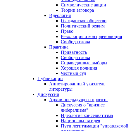
Символические акции
Теории заговора
Идеология
Гражданское общество
Политический режим
Право
Революция и контрреволюция
Свобода слова
Практика
Приватность
Свобода слова
Справедливые выборы
Хорошая полиция
Честный суд
Публикации
Аннотированный указатель
литературы
Дискуссии
Архив предыдущего проекта
Дискуссия о "кризисе
либерализма"
Идеология консерватизма
Национальная идея
Пути легитимации "управляемой