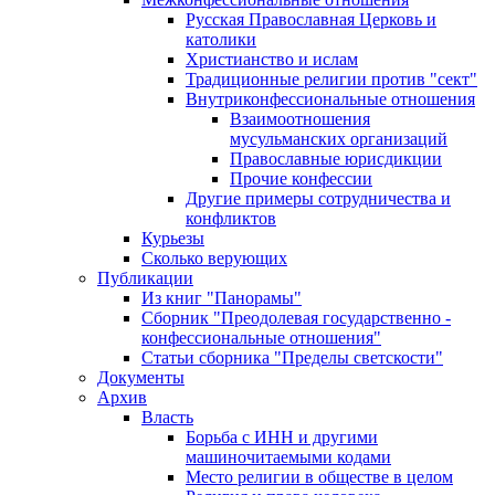
Русская Православная Церковь и
католики
Христианство и ислам
Традиционные религии против "сект"
Внутриконфессиональные отношения
Взаимоотношения
мусульманских организаций
Православные юрисдикции
Прочие конфессии
Другие примеры сотрудничества и
конфликтов
Курьезы
Сколько верующих
Публикации
Из книг "Панорамы"
Сборник "Преодолевая государственно -
конфессиональные отношения"
Статьи сборника "Пределы светскости"
Документы
Архив
Власть
Борьба с ИНН и другими
машиночитаемыми кодами
Место религии в обществе в целом