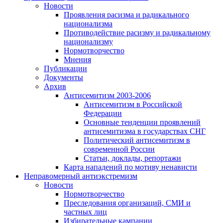
Новости
Проявления расизма и радикального
национализма
Противодействие расизму и радикальному
национализму
Нормотворчество
Мнения
Публикации
Документы
Архив
Антисемитизм 2003-2006
Антисемитизм в Российской
Федерации
Основные тенденции проявлений
антисемитизма в государствах СНГ
Политический антисемитизм в
современной России
Статьи, доклады, репортажи
Карта нападений по мотиву ненависти
Неправомерный антиэкстремизм
Новости
Нормотворчество
Преследования организаций, СМИ и
частных лиц
Избирательные кампании