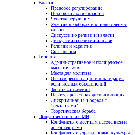
Власти
Правовое регулирование
Покровительство властей
Чувства верующих
Участие в выборах и в политической
жизни
Дискуссии о религии и власти
Дискуссии о религии и праве
Религии и карантин
Соглашения
Гонения
Административное и полицейское
вмешательство
Места для молитвы
Отказ в регистрации и ликвидация
религиозных объединений
Защита от гонений
Негосударственная дискриминация
Дискриминация и борьба с
"сектантами"
Теоретическая борьба
Общественность и СМИ
Конфликты с местным населением и
организациями
Конфликты с учреждениями культуры