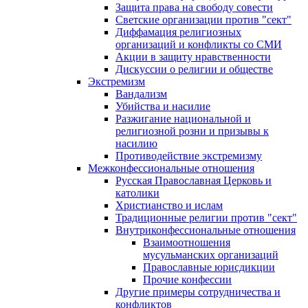
Защита права на свободу совести
Светские организации против "сект"
Диффамация религиозных
организаций и конфликты со СМИ
Акции в защиту нравственности
Дискуссии о религии и обществе
Экстремизм
Вандализм
Убийства и насилие
Разжигание национальной и
религиозной розни и призывы к
насилию
Противодействие экстремизму
Межконфессиональные отношения
Русская Православная Церковь и
католики
Христианство и ислам
Традиционные религии против "сект"
Внутриконфессиональные отношения
Взаимоотношения
мусульманских организаций
Православные юрисдикции
Прочие конфессии
Другие примеры сотрудничества и
конфликтов