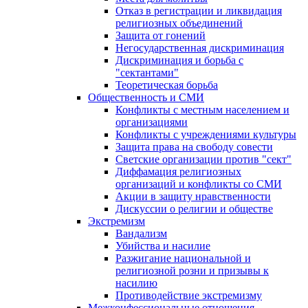
Отказ в регистрации и ликвидация
религиозных объединений
Защита от гонений
Негосударственная дискриминация
Дискриминация и борьба с
"сектантами"
Теоретическая борьба
Общественность и СМИ
Конфликты с местным населением и
организациями
Конфликты с учреждениями культуры
Защита права на свободу совести
Светские организации против "сект"
Диффамация религиозных
организаций и конфликты со СМИ
Акции в защиту нравственности
Дискуссии о религии и обществе
Экстремизм
Вандализм
Убийства и насилие
Разжигание национальной и
религиозной розни и призывы к
насилию
Противодействие экстремизму
Межконфессиональные отношения