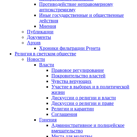
Противодействие неправомерному
антиэкстремизму
Иные государственные и общественные
действия
Мнения
Публикации
Документы
Архив
Хроники фильтрации Рунета
Религия в светском обществе
Новости
Власти
Правовое регулирование
Покровительство властей
Чувства верующих
Участие в выборах и в политической
жизни
Дискуссии о религии и власти
Дискуссии о религии и праве
Религии и карантин
Соглашения
Гонения
Административное и полицейское
вмешательство
Места для молитвы