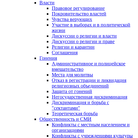
Власти
Правовое регулирование
Покровительство властей
Чувства верующих
Участие в выборах и в политической
жизни
Дискуссии о религии и власти
Дискуссии о религии и праве
Религии и карантин
Соглашения
Гонения
Административное и полицейское
вмешательство
Места для молитвы
Отказ в регистрации и ликвидация
религиозных объединений
Защита от гонений
Негосударственная дискриминация
Дискриминация и борьба с
"сектантами"
Теоретическая борьба
Общественность и СМИ
Конфликты с местным населением и
организациями
Конфликты с учреждениями культуры