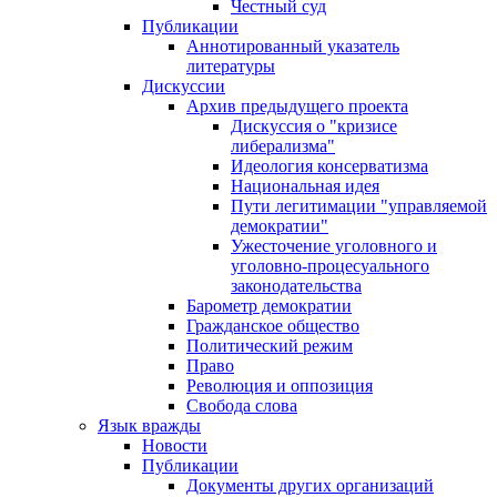
Честный суд
Публикации
Аннотированный указатель
литературы
Дискуссии
Архив предыдущего проекта
Дискуссия о "кризисе
либерализма"
Идеология консерватизма
Национальная идея
Пути легитимации "управляемой
демократии"
Ужесточение уголовного и
уголовно-процесуального
законодательства
Барометр демократии
Гражданское общество
Политический режим
Право
Революция и оппозиция
Свобода слова
Язык вражды
Новости
Публикации
Документы других организаций