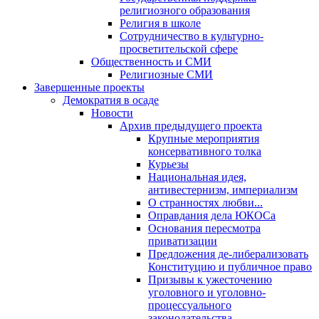
религиозного образования
Религия в школе
Сотрудничество в культурно-
просветительской сфере
Общественность и СМИ
Религиозные СМИ
Завершенные проекты
Демократия в осаде
Новости
Архив предыдущего проекта
Крупные мероприятия
консервативного толка
Курьезы
Национальная идея,
антивестернизм, империализм
О странностях любви...
Оправдания дела ЮКОСа
Основания пересмотра
приватизации
Предложения де-либерализовать
Конституцию и публичное право
Призывы к ужесточению
уголовного и уголовно-
процессуального
законодательства