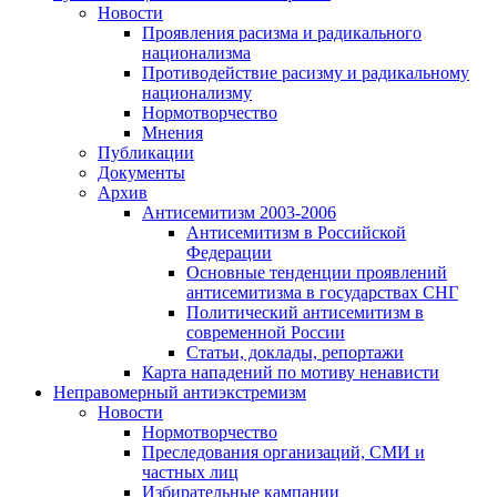
Новости
Проявления расизма и радикального
национализма
Противодействие расизму и радикальному
национализму
Нормотворчество
Мнения
Публикации
Документы
Архив
Антисемитизм 2003-2006
Антисемитизм в Российской
Федерации
Основные тенденции проявлений
антисемитизма в государствах СНГ
Политический антисемитизм в
современной России
Статьи, доклады, репортажи
Карта нападений по мотиву ненависти
Неправомерный антиэкстремизм
Новости
Нормотворчество
Преследования организаций, СМИ и
частных лиц
Избирательные кампании