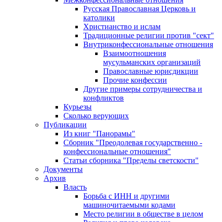
Русская Православная Церковь и
католики
Христианство и ислам
Традиционные религии против "сект"
Внутриконфессиональные отношения
Взаимоотношения
мусульманских организаций
Православные юрисдикции
Прочие конфессии
Другие примеры сотрудничества и
конфликтов
Курьезы
Сколько верующих
Публикации
Из книг "Панорамы"
Сборник "Преодолевая государственно -
конфессиональные отношения"
Статьи сборника "Пределы светскости"
Документы
Архив
Власть
Борьба с ИНН и другими
машиночитаемыми кодами
Место религии в обществе в целом