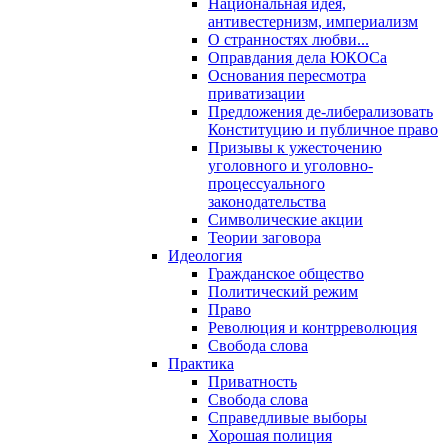
Национальная идея,
антивестернизм, империализм
О странностях любви...
Оправдания дела ЮКОСа
Основания пересмотра
приватизации
Предложения де-либерализовать
Конституцию и публичное право
Призывы к ужесточению
уголовного и уголовно-
процессуального
законодательства
Символические акции
Теории заговора
Идеология
Гражданское общество
Политический режим
Право
Революция и контрреволюция
Свобода слова
Практика
Приватность
Свобода слова
Справедливые выборы
Хорошая полиция