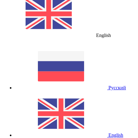
English
Русский
English