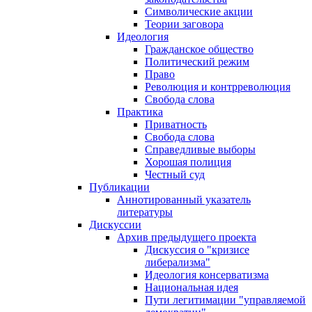
Символические акции
Теории заговора
Идеология
Гражданское общество
Политический режим
Право
Революция и контрреволюция
Свобода слова
Практика
Приватность
Свобода слова
Справедливые выборы
Хорошая полиция
Честный суд
Публикации
Аннотированный указатель
литературы
Дискуссии
Архив предыдущего проекта
Дискуссия о "кризисе
либерализма"
Идеология консерватизма
Национальная идея
Пути легитимации "управляемой