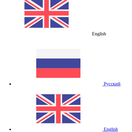
English
Русский
English