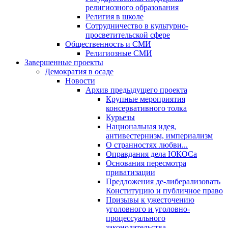
религиозного образования
Религия в школе
Сотрудничество в культурно-
просветительской сфере
Общественность и СМИ
Религиозные СМИ
Завершенные проекты
Демократия в осаде
Новости
Архив предыдущего проекта
Крупные мероприятия
консервативного толка
Курьезы
Национальная идея,
антивестернизм, империализм
О странностях любви...
Оправдания дела ЮКОСа
Основания пересмотра
приватизации
Предложения де-либерализовать
Конституцию и публичное право
Призывы к ужесточению
уголовного и уголовно-
процессуального
законодательства