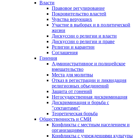
Власти
Правовое регулирование
Покровительство властей
Чувства верующих
Участие в выборах и в политической
жизни
Дискуссии о религии и власти
Дискуссии о религии и праве
Религии и карантин
Соглашения
Гонения
Административное и полицейское
вмешательство
Места для молитвы
Отказ в регистрации и ликвидация
религиозных объединений
Защита от гонений
Негосударственная дискриминация
Дискриминация и борьба с
"сектантами"
Теоретическая борьба
Общественность и СМИ
Конфликты с местным населением и
организациями
Конфликты с учреждениями культуры