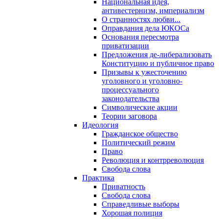
Национальная идея,
антивестернизм, империализм
О странностях любви...
Оправдания дела ЮКОСа
Основания пересмотра
приватизации
Предложения де-либерализовать
Конституцию и публичное право
Призывы к ужесточению
уголовного и уголовно-
процессуального
законодательства
Символические акции
Теории заговора
Идеология
Гражданское общество
Политический режим
Право
Революция и контрреволюция
Свобода слова
Практика
Приватность
Свобода слова
Справедливые выборы
Хорошая полиция