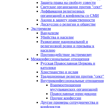
Защита права на свободу совести
Светские организации против "сект"
Диффамация религиозных
организаций и конфликты со СМИ
Акции в защиту нравственности
Дискуссии о религии и обществе
Экстремизм
Вандализм
Убийства и насилие
Разжигание национальной и
религиозной розни и призывы к
насилию
Противодействие экстремизму
Межконфессиональные отношения
Русская Православная Церковь и
католики
Христианство и ислам
Традиционные религии против "сект"
Внутриконфессиональные отношения
Взаимоотношения
мусульманских организаций
Православные юрисдикции
Прочие конфессии
Другие примеры сотрудничества и
конфликтов