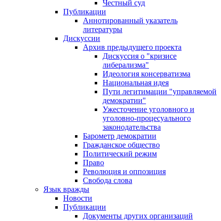
Честный суд
Публикации
Аннотированный указатель
литературы
Дискуссии
Архив предыдущего проекта
Дискуссия о "кризисе
либерализма"
Идеология консерватизма
Национальная идея
Пути легитимации "управляемой
демократии"
Ужесточение уголовного и
уголовно-процесуального
законодательства
Барометр демократии
Гражданское общество
Политический режим
Право
Революция и оппозиция
Свобода слова
Язык вражды
Новости
Публикации
Документы других организаций