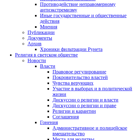
Противодействие неправомерному
антиэкстремизму
Иные государственные и общественные
действия
Мнения
Публикации
Документы
Архив
Хроники фильтрации Рунета
Религия в светском обществе
Новости
Власти
Правовое регулирование
Покровительство властей
Чувства верующих
Участие в выборах и в политической
жизни
Дискуссии о религии и власти
Дискуссии о религии и праве
Религии и карантин
Соглашения
Гонения
Административное и полицейское
вмешательство
Места для молитвы