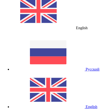
English
Русский
English