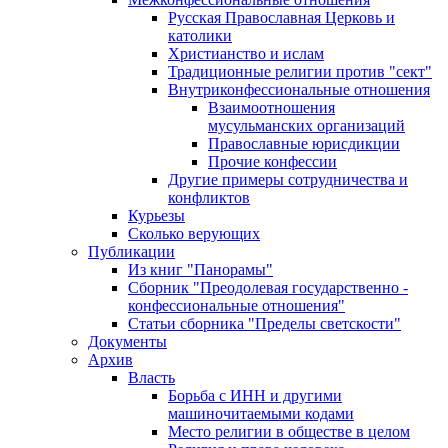
Русская Православная Церковь и
католики
Христианство и ислам
Традиционные религии против "сект"
Внутриконфессиональные отношения
Взаимоотношения
мусульманских организаций
Православные юрисдикции
Прочие конфессии
Другие примеры сотрудничества и
конфликтов
Курьезы
Сколько верующих
Публикации
Из книг "Панорамы"
Сборник "Преодолевая государственно -
конфессиональные отношения"
Статьи сборника "Пределы светскости"
Документы
Архив
Власть
Борьба с ИНН и другими
машиночитаемыми кодами
Место религии в обществе в целом