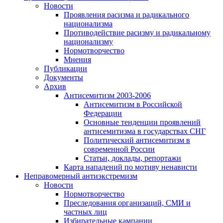
Новости
Проявления расизма и радикального
национализма
Противодействие расизму и радикальному
национализму
Нормотворчество
Мнения
Публикации
Документы
Архив
Антисемитизм 2003-2006
Антисемитизм в Российской
Федерации
Основные тенденции проявлений
антисемитизма в государствах СНГ
Политический антисемитизм в
современной России
Статьи, доклады, репортажи
Карта нападений по мотиву ненависти
Неправомерный антиэкстремизм
Новости
Нормотворчество
Преследования организаций, СМИ и
частных лиц
Избирательные кампании