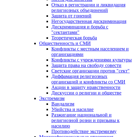
Отказ в регистрации и ликвидация
религиозных объединений
Защита от гонений
Негосударственная дискриминация
Дискриминация и борьба с
"сектантами"
Теоретическая борьба
Общественность и СМИ
Конфликты с местным населением и
организациями
Конфликты с учреждениями культуры
Защита права на свободу совести
Светские организации против "сект"
Диффамация религиозных
организаций и конфликты со СМИ
Акции в защиту нравственности
Дискуссии о религии и обществе
Экстремизм
Вандализм
Убийства и насилие
Разжигание национальной и
религиозной розни и призывы к
насилию
Противодействие экстремизму
Межконфессиональные отношения