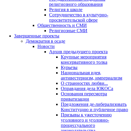
религиозного образования
Религия в школе
Сотрудничество в культурно-
просветительской сфере
Общественность и СМИ
Религиозные СМИ
Завершенные проекты
Демократия в осаде
Новости
Архив предыдущего проекта
Крупные мероприятия
консервативного толка
Курьезы
Национальная идея,
антивестернизм, империализм
О странностях любви...
Оправдания дела ЮКОСа
Основания пересмотра
приватизации
Предложения де-либерализовать
Конституцию и публичное право
Призывы к ужесточению
уголовного и уголовно-
процессуального
законодательства