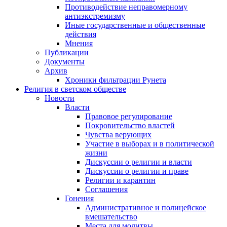
Противодействие неправомерному
антиэкстремизму
Иные государственные и общественные
действия
Мнения
Публикации
Документы
Архив
Хроники фильтрации Рунета
Религия в светском обществе
Новости
Власти
Правовое регулирование
Покровительство властей
Чувства верующих
Участие в выборах и в политической
жизни
Дискуссии о религии и власти
Дискуссии о религии и праве
Религии и карантин
Соглашения
Гонения
Административное и полицейское
вмешательство
Места для молитвы