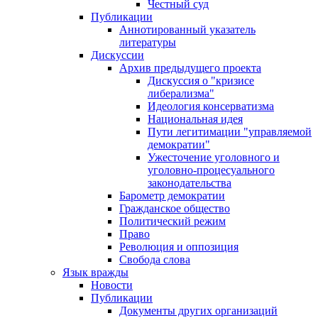
Честный суд
Публикации
Аннотированный указатель
литературы
Дискуссии
Архив предыдущего проекта
Дискуссия о "кризисе
либерализма"
Идеология консерватизма
Национальная идея
Пути легитимации "управляемой
демократии"
Ужесточение уголовного и
уголовно-процесуального
законодательства
Барометр демократии
Гражданское общество
Политический режим
Право
Революция и оппозиция
Свобода слова
Язык вражды
Новости
Публикации
Документы других организаций