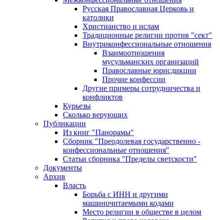
Русская Православная Церковь и
католики
Христианство и ислам
Традиционные религии против "сект"
Внутриконфессиональные отношения
Взаимоотношения
мусульманских организаций
Православные юрисдикции
Прочие конфессии
Другие примеры сотрудничества и
конфликтов
Курьезы
Сколько верующих
Публикации
Из книг "Панорамы"
Сборник "Преодолевая государственно -
конфессиональные отношения"
Статьи сборника "Пределы светскости"
Документы
Архив
Власть
Борьба с ИНН и другими
машиночитаемыми кодами
Место религии в обществе в целом