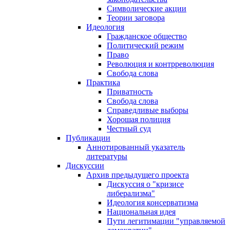
Символические акции
Теории заговора
Идеология
Гражданское общество
Политический режим
Право
Революция и контрреволюция
Свобода слова
Практика
Приватность
Свобода слова
Справедливые выборы
Хорошая полиция
Честный суд
Публикации
Аннотированный указатель
литературы
Дискуссии
Архив предыдущего проекта
Дискуссия о "кризисе
либерализма"
Идеология консерватизма
Национальная идея
Пути легитимации "управляемой