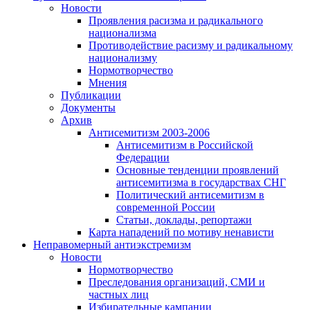
Новости
Проявления расизма и радикального
национализма
Противодействие расизму и радикальному
национализму
Нормотворчество
Мнения
Публикации
Документы
Архив
Антисемитизм 2003-2006
Антисемитизм в Российской
Федерации
Основные тенденции проявлений
антисемитизма в государствах СНГ
Политический антисемитизм в
современной России
Статьи, доклады, репортажи
Карта нападений по мотиву ненависти
Неправомерный антиэкстремизм
Новости
Нормотворчество
Преследования организаций, СМИ и
частных лиц
Избирательные кампании