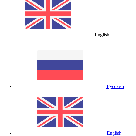
English
Русский
English