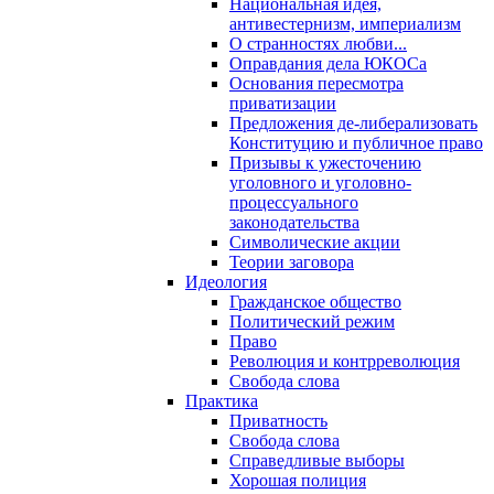
Национальная идея,
антивестернизм, империализм
О странностях любви...
Оправдания дела ЮКОСа
Основания пересмотра
приватизации
Предложения де-либерализовать
Конституцию и публичное право
Призывы к ужесточению
уголовного и уголовно-
процессуального
законодательства
Символические акции
Теории заговора
Идеология
Гражданское общество
Политический режим
Право
Революция и контрреволюция
Свобода слова
Практика
Приватность
Свобода слова
Справедливые выборы
Хорошая полиция