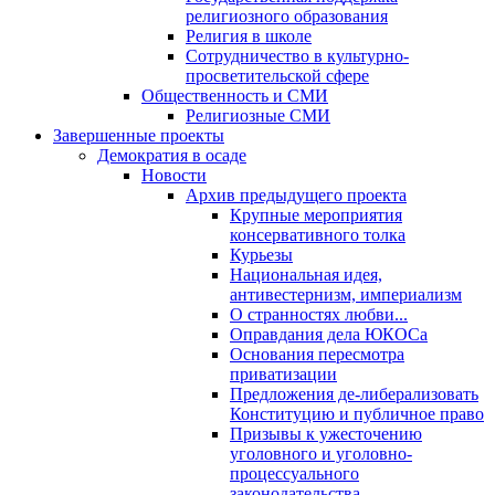
религиозного образования
Религия в школе
Сотрудничество в культурно-
просветительской сфере
Общественность и СМИ
Религиозные СМИ
Завершенные проекты
Демократия в осаде
Новости
Архив предыдущего проекта
Крупные мероприятия
консервативного толка
Курьезы
Национальная идея,
антивестернизм, империализм
О странностях любви...
Оправдания дела ЮКОСа
Основания пересмотра
приватизации
Предложения де-либерализовать
Конституцию и публичное право
Призывы к ужесточению
уголовного и уголовно-
процессуального
законодательства