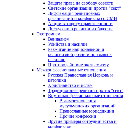
Защита права на свободу совести
Светские организации против "сект"
Диффамация религиозных
организаций и конфликты со СМИ
Акции в защиту нравственности
Дискуссии о религии и обществе
Экстремизм
Вандализм
Убийства и насилие
Разжигание национальной и
религиозной розни и призывы к
насилию
Противодействие экстремизму
Межконфессиональные отношения
Русская Православная Церковь и
католики
Христианство и ислам
Традиционные религии против "сект"
Внутриконфессиональные отношения
Взаимоотношения
мусульманских организаций
Православные юрисдикции
Прочие конфессии
Другие примеры сотрудничества и
конфликтов