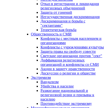
Отказ в регистрации и ликвидация
религиозных объединений
Защита от гонений
Негосударственная дискриминация
Дискриминация и борьба с
"сектантами"
Теоретическая борьба
Общественность и СМИ
Конфликты с местным населением и
организациями
Конфликты с учреждениями культуры
Защита права на свободу совести
Светские организации против "сект"
Диффамация религиозных
организаций и конфликты со СМИ
Акции в защиту нравственности
Дискуссии о религии и обществе
Экстремизм
Вандализм
Убийства и насилие
Разжигание национальной и
религиозной розни и призывы к
насилию
Противодействие экстремизму
Межконфессиональные отношения