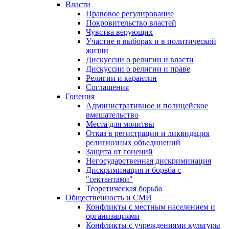
Власти
Правовое регулирование
Покровительство властей
Чувства верующих
Участие в выборах и в политической
жизни
Дискуссии о религии и власти
Дискуссии о религии и праве
Религии и карантин
Соглашения
Гонения
Административное и полицейское
вмешательство
Места для молитвы
Отказ в регистрации и ликвидация
религиозных объединений
Защита от гонений
Негосударственная дискриминация
Дискриминация и борьба с
"сектантами"
Теоретическая борьба
Общественность и СМИ
Конфликты с местным населением и
организациями
Конфликты с учреждениями культуры