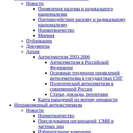
Новости
Проявления расизма и радикального
национализма
Противодействие расизму и радикальному
национализму
Нормотворчество
Мнения
Публикации
Документы
Архив
Антисемитизм 2003-2006
Антисемитизм в Российской
Федерации
Основные тенденции проявлений
антисемитизма в государствах СНГ
Политический антисемитизм в
современной России
Статьи, доклады, репортажи
Карта нападений по мотиву ненависти
Неправомерный антиэкстремизм
Новости
Нормотворчество
Преследования организаций, СМИ и
частных лиц
Избирательные кампании