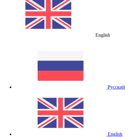
English
Русский
English