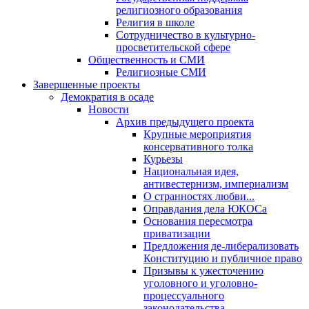
религиозного образования
Религия в школе
Сотрудничество в культурно-
просветительской сфере
Общественность и СМИ
Религиозные СМИ
Завершенные проекты
Демократия в осаде
Новости
Архив предыдущего проекта
Крупные мероприятия
консервативного толка
Курьезы
Национальная идея,
антивестернизм, империализм
О странностях любви...
Оправдания дела ЮКОСа
Основания пересмотра
приватизации
Предложения де-либерализовать
Конституцию и публичное право
Призывы к ужесточению
уголовного и уголовно-
процессуального
законодательства