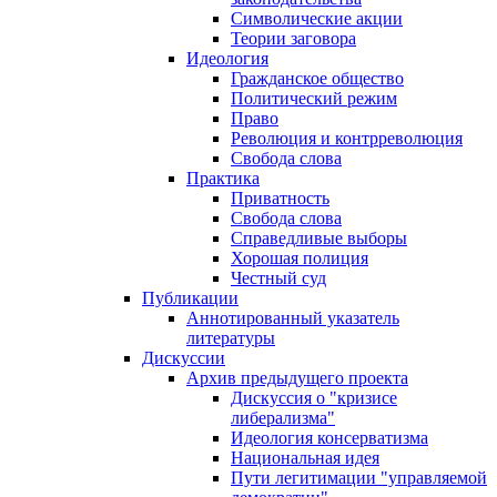
Символические акции
Теории заговора
Идеология
Гражданское общество
Политический режим
Право
Революция и контрреволюция
Свобода слова
Практика
Приватность
Свобода слова
Справедливые выборы
Хорошая полиция
Честный суд
Публикации
Аннотированный указатель
литературы
Дискуссии
Архив предыдущего проекта
Дискуссия о "кризисе
либерализма"
Идеология консерватизма
Национальная идея
Пути легитимации "управляемой