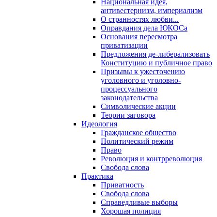
Национальная идея,
антивестернизм, империализм
О странностях любви...
Оправдания дела ЮКОСа
Основания пересмотра
приватизации
Предложения де-либерализовать
Конституцию и публичное право
Призывы к ужесточению
уголовного и уголовно-
процессуального
законодательства
Символические акции
Теории заговора
Идеология
Гражданское общество
Политический режим
Право
Революция и контрреволюция
Свобода слова
Практика
Приватность
Свобода слова
Справедливые выборы
Хорошая полиция