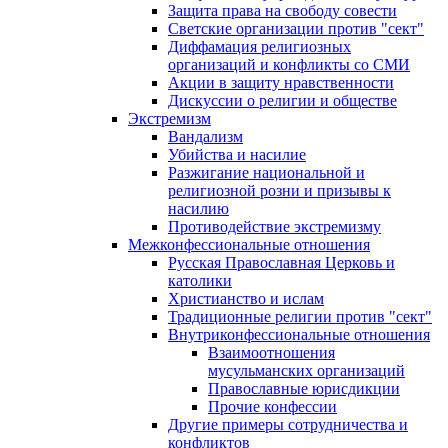
Защита права на свободу совести
Светские организации против "сект"
Диффамация религиозных
организаций и конфликты со СМИ
Акции в защиту нравственности
Дискуссии о религии и обществе
Экстремизм
Вандализм
Убийства и насилие
Разжигание национальной и
религиозной розни и призывы к
насилию
Противодействие экстремизму
Межконфессиональные отношения
Русская Православная Церковь и
католики
Христианство и ислам
Традиционные религии против "сект"
Внутриконфессиональные отношения
Взаимоотношения
мусульманских организаций
Православные юрисдикции
Прочие конфессии
Другие примеры сотрудничества и
конфликтов