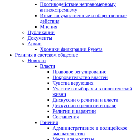
Противодействие неправомерному
антиэкстремизму
Иные государственные и общественные
действия
Мнения
Публикации
Документы
Архив
Хроники фильтрации Рунета
Религия в светском обществе
Новости
Власти
Правовое регулирование
Покровительство властей
Чувства верующих
Участие в выборах и в политической
жизни
Дискуссии о религии и власти
Дискуссии о религии и праве
Религии и карантин
Соглашения
Гонения
Административное и полицейское
вмешательство
Места для молитвы