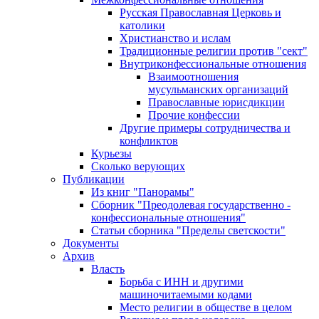
Русская Православная Церковь и
католики
Христианство и ислам
Традиционные религии против "сект"
Внутриконфессиональные отношения
Взаимоотношения
мусульманских организаций
Православные юрисдикции
Прочие конфессии
Другие примеры сотрудничества и
конфликтов
Курьезы
Сколько верующих
Публикации
Из книг "Панорамы"
Сборник "Преодолевая государственно -
конфессиональные отношения"
Статьи сборника "Пределы светскости"
Документы
Архив
Власть
Борьба с ИНН и другими
машиночитаемыми кодами
Место религии в обществе в целом