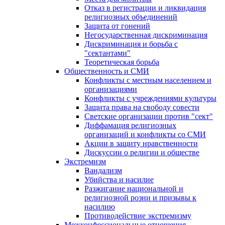
Отказ в регистрации и ликвидация
религиозных объединений
Защита от гонений
Негосударственная дискриминация
Дискриминация и борьба с
"сектантами"
Теоретическая борьба
Общественность и СМИ
Конфликты с местным населением и
организациями
Конфликты с учреждениями культуры
Защита права на свободу совести
Светские организации против "сект"
Диффамация религиозных
организаций и конфликты со СМИ
Акции в защиту нравственности
Дискуссии о религии и обществе
Экстремизм
Вандализм
Убийства и насилие
Разжигание национальной и
религиозной розни и призывы к
насилию
Противодействие экстремизму
Межконфессиональные отношения