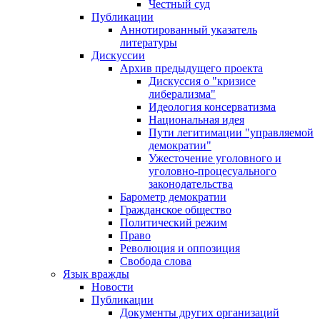
Честный суд
Публикации
Аннотированный указатель
литературы
Дискуссии
Архив предыдущего проекта
Дискуссия о "кризисе
либерализма"
Идеология консерватизма
Национальная идея
Пути легитимации "управляемой
демократии"
Ужесточение уголовного и
уголовно-процесуального
законодательства
Барометр демократии
Гражданское общество
Политический режим
Право
Революция и оппозиция
Свобода слова
Язык вражды
Новости
Публикации
Документы других организаций