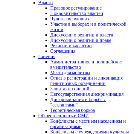
Власти
Правовое регулирование
Покровительство властей
Чувства верующих
Участие в выборах и в политической
жизни
Дискуссии о религии и власти
Дискуссии о религии и праве
Религии и карантин
Соглашения
Гонения
Административное и полицейское
вмешательство
Места для молитвы
Отказ в регистрации и ликвидация
религиозных объединений
Защита от гонений
Негосударственная дискриминация
Дискриминация и борьба с
"сектантами"
Теоретическая борьба
Общественность и СМИ
Конфликты с местным населением и
организациями
Конфликты с учреждениями культуры