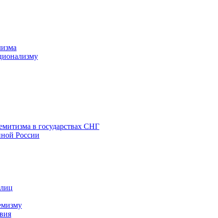
лизма
ционализму
емитизма в государствах СНГ
нной России
 лиц
емизму
вия