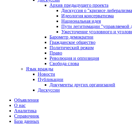
Архив предыдущего проекта
Дискуссия о "кризисе либерализм
Идеология консерватизма
Национальная идея
Пути легитимации "управляемой 
Ужесточение уголовного и уголов
Барометр демократии
Гражданское общество
Политический режим
Право
Революция и оппозиция
Свобода слова
Язык вражды
Новости
Публикации
Документы других организаций
Дискуссии
Объявления
О нас
Аналитика
Справочник
База данных