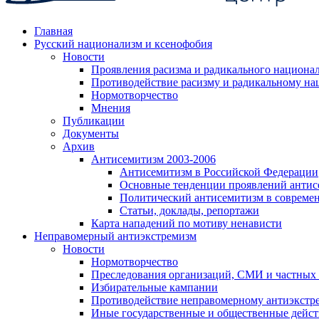
Главная
Русский национализм и ксенофобия
Новости
Проявления расизма и радикального национа
Противодействие расизму и радикальному на
Нормотворчество
Мнения
Публикации
Документы
Архив
Антисемитизм 2003-2006
Антисемитизм в Российской Федерации
Основные тенденции проявлений антис
Политический антисемитизм в совреме
Статьи, доклады, репортажи
Карта нападений по мотиву ненависти
Неправомерный антиэкстремизм
Новости
Нормотворчество
Преследования организаций, СМИ и частных
Избирательные кампании
Противодействие неправомерному антиэкстр
Иные государственные и общественные дейст