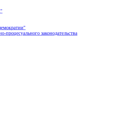
а"
демократии"
но-процесуального законодательства