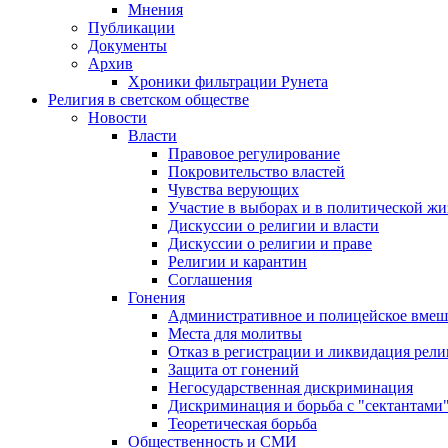
Мнения
Публикации
Документы
Архив
Хроники фильтрации Рунета
Религия в светском обществе
Новости
Власти
Правовое регулирование
Покровительство властей
Чувства верующих
Участие в выборах и в политической ж
Дискуссии о религии и власти
Дискуссии о религии и праве
Религии и карантин
Соглашения
Гонения
Административное и полицейское вмеш
Места для молитвы
Отказ в регистрации и ликвидация рел
Защита от гонений
Негосударственная дискриминация
Дискриминация и борьба с "сектантами
Теоретическая борьба
Общественность и СМИ