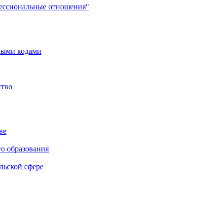
фессиональные отношения"
мыми кодами
ство
ве
го образования
льской сфере