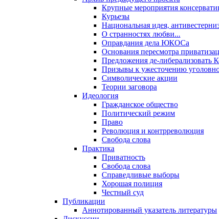
Крупные мероприятия консервати
Курьезы
Национальная идея, антивестерни
О странностях любви...
Оправдания дела ЮКОСа
Основания пересмотра приватиза
Предложения де-либерализовать 
Призывы к ужесточению уголовног
Символические акции
Теории заговора
Идеология
Гражданское общество
Политический режим
Право
Революция и контрреволюция
Свобода слова
Практика
Приватность
Свобода слова
Справедливые выборы
Хорошая полиция
Честный суд
Публикации
Аннотированный указатель литературы
Дискуссии