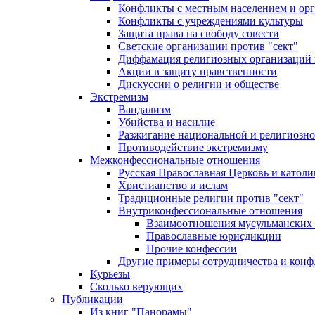
Конфликты с местным населением и ор
Конфликты с учреждениями культуры
Защита права на свободу совести
Светские организации против "сект"
Диффамация религиозных организаций
Акции в защиту нравственности
Дискуссии о религии и обществе
Экстремизм
Вандализм
Убийства и насилие
Разжигание национальной и религиозно
Противодействие экстремизму
Межконфессиональные отношения
Русская Православная Церковь и католи
Христианство и ислам
Традиционные религии против "сект"
Внутриконфессиональные отношения
Взаимоотношения мусульманских 
Православные юрисдикции
Прочие конфессии
Другие примеры сотрудничества и конф
Курьезы
Сколько верующих
Публикации
Из книг "Панорамы"