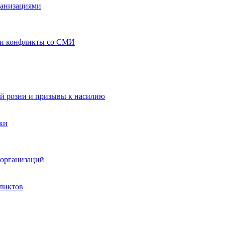
ганизациями
 и конфликты со СМИ
й розни и призывы к насилию
ки
организаций
ликтов