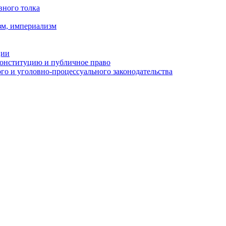
вного толка
зм, империализм
ции
Конституцию и публичное право
о и уголовно-процессуального законодательства