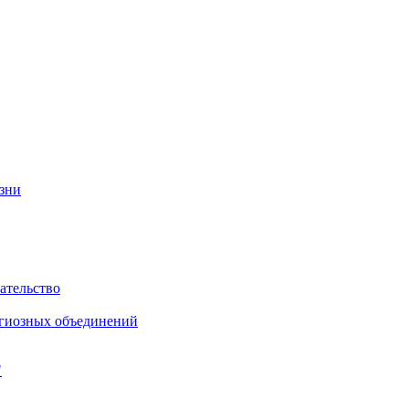
изни
ательство
игиозных объединений
"