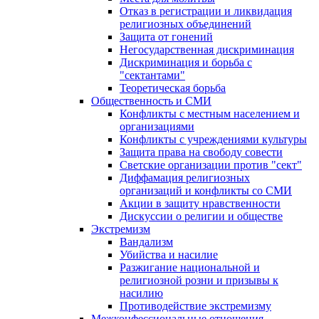
Отказ в регистрации и ликвидация
религиозных объединений
Защита от гонений
Негосударственная дискриминация
Дискриминация и борьба с
"сектантами"
Теоретическая борьба
Общественность и СМИ
Конфликты с местным населением и
организациями
Конфликты с учреждениями культуры
Защита права на свободу совести
Светские организации против "сект"
Диффамация религиозных
организаций и конфликты со СМИ
Акции в защиту нравственности
Дискуссии о религии и обществе
Экстремизм
Вандализм
Убийства и насилие
Разжигание национальной и
религиозной розни и призывы к
насилию
Противодействие экстремизму
Межконфессиональные отношения