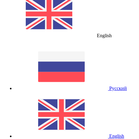
English
Русский
English