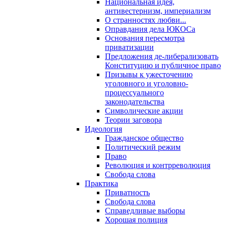
Национальная идея,
антивестернизм, империализм
О странностях любви...
Оправдания дела ЮКОСа
Основания пересмотра
приватизации
Предложения де-либерализовать
Конституцию и публичное право
Призывы к ужесточению
уголовного и уголовно-
процессуального
законодательства
Символические акции
Теории заговора
Идеология
Гражданское общество
Политический режим
Право
Революция и контрреволюция
Свобода слова
Практика
Приватность
Свобода слова
Справедливые выборы
Хорошая полиция