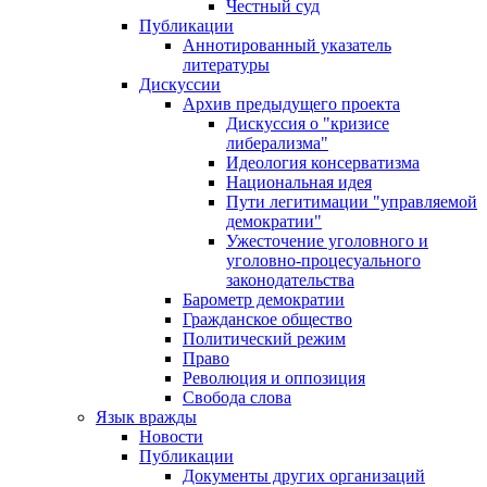
Честный суд
Публикации
Аннотированный указатель
литературы
Дискуссии
Архив предыдущего проекта
Дискуссия о "кризисе
либерализма"
Идеология консерватизма
Национальная идея
Пути легитимации "управляемой
демократии"
Ужесточение уголовного и
уголовно-процесуального
законодательства
Барометр демократии
Гражданское общество
Политический режим
Право
Революция и оппозиция
Свобода слова
Язык вражды
Новости
Публикации
Документы других организаций