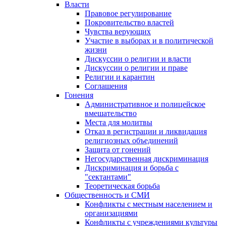
Власти
Правовое регулирование
Покровительство властей
Чувства верующих
Участие в выборах и в политической
жизни
Дискуссии о религии и власти
Дискуссии о религии и праве
Религии и карантин
Соглашения
Гонения
Административное и полицейское
вмешательство
Места для молитвы
Отказ в регистрации и ликвидация
религиозных объединений
Защита от гонений
Негосударственная дискриминация
Дискриминация и борьба с
"сектантами"
Теоретическая борьба
Общественность и СМИ
Конфликты с местным населением и
организациями
Конфликты с учреждениями культуры