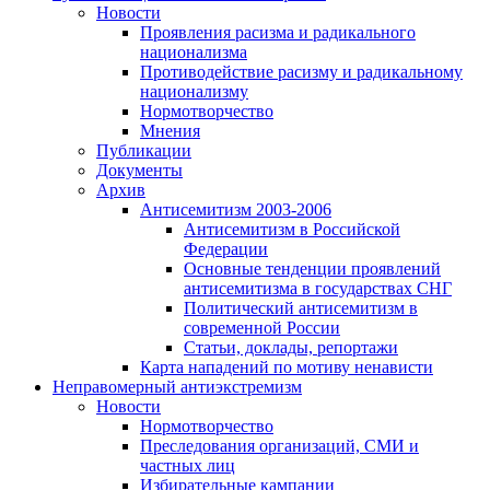
Новости
Проявления расизма и радикального
национализма
Противодействие расизму и радикальному
национализму
Нормотворчество
Мнения
Публикации
Документы
Архив
Антисемитизм 2003-2006
Антисемитизм в Российской
Федерации
Основные тенденции проявлений
антисемитизма в государствах СНГ
Политический антисемитизм в
современной России
Статьи, доклады, репортажи
Карта нападений по мотиву ненависти
Неправомерный антиэкстремизм
Новости
Нормотворчество
Преследования организаций, СМИ и
частных лиц
Избирательные кампании