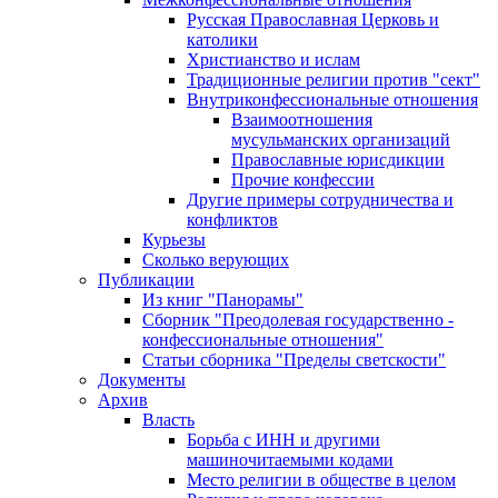
Русская Православная Церковь и
католики
Христианство и ислам
Традиционные религии против "сект"
Внутриконфессиональные отношения
Взаимоотношения
мусульманских организаций
Православные юрисдикции
Прочие конфессии
Другие примеры сотрудничества и
конфликтов
Курьезы
Сколько верующих
Публикации
Из книг "Панорамы"
Сборник "Преодолевая государственно -
конфессиональные отношения"
Статьи сборника "Пределы светскости"
Документы
Архив
Власть
Борьба с ИНН и другими
машиночитаемыми кодами
Место религии в обществе в целом