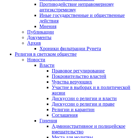
Противодействие неправомерному
антиэкстремизму
Иные государственные и общественные
действия
Мнения
Публикации
Документы
Архив
Хроники фильтрации Рунета
Религия в светском обществе
Новости
Власти
Правовое регулирование
Покровительство властей
Чувства верующих
Участие в выборах и в политической
жизни
Дискуссии о религии и власти
Дискуссии о религии и праве
Религии и карантин
Соглашения
Гонения
Административное и полицейское
вмешательство
Места для молитвы