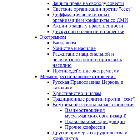
Защита права на свободу совести
Светские организации против "сект"
Диффамация религиозных
организаций и конфликты со СМИ
Акции в защиту нравственности
Дискуссии о религии и обществе
Экстремизм
Вандализм
Убийства и насилие
Разжигание национальной и
религиозной розни и призывы к
насилию
Противодействие экстремизму
Межконфессиональные отношения
Русская Православная Церковь и
католики
Христианство и ислам
Традиционные религии против "сект"
Внутриконфессиональные отношения
Взаимоотношения
мусульманских организаций
Православные юрисдикции
Прочие конфессии
Другие примеры сотрудничества и
конфликтов