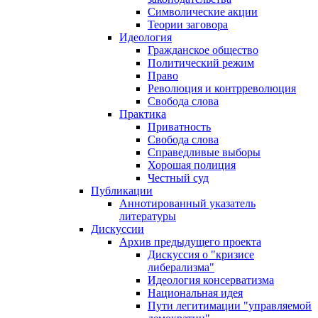
Символические акции
Теории заговора
Идеология
Гражданское общество
Политический режим
Право
Революция и контрреволюция
Свобода слова
Практика
Приватность
Свобода слова
Справедливые выборы
Хорошая полиция
Честный суд
Публикации
Аннотированный указатель
литературы
Дискуссии
Архив предыдущего проекта
Дискуссия о "кризисе
либерализма"
Идеология консерватизма
Национальная идея
Пути легитимации "управляемой