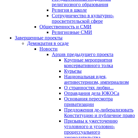
религиозного образования
Религия в школе
Сотрудничество в культурно-
просветительской сфере
Общественность и СМИ
Религиозные СМИ
Завершенные проекты
Демократия в осаде
Новости
Архив предыдущего проекта
Крупные мероприятия
консервативного толка
Курьезы
Национальная идея,
антивестернизм, империализм
О странностях любви...
Оправдания дела ЮКОСа
Основания пересмотра
приватизации
Предложения де-либерализовать
Конституцию и публичное право
Призывы к ужесточению
уголовного и уголовно-
процессуального
законодательства