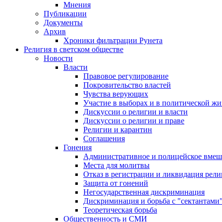
Мнения
Публикации
Документы
Архив
Хроники фильтрации Рунета
Религия в светском обществе
Новости
Власти
Правовое регулирование
Покровительство властей
Чувства верующих
Участие в выборах и в политической ж
Дискуссии о религии и власти
Дискуссии о религии и праве
Религии и карантин
Соглашения
Гонения
Административное и полицейское вмеш
Места для молитвы
Отказ в регистрации и ликвидация рел
Защита от гонений
Негосударственная дискриминация
Дискриминация и борьба с "сектантами
Теоретическая борьба
Общественность и СМИ