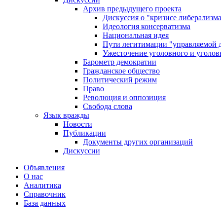
Архив предыдущего проекта
Дискуссия о "кризисе либерализм
Идеология консерватизма
Национальная идея
Пути легитимации "управляемой 
Ужесточение уголовного и уголов
Барометр демократии
Гражданское общество
Политический режим
Право
Революция и оппозиция
Свобода слова
Язык вражды
Новости
Публикации
Документы других организаций
Дискуссии
Объявления
О нас
Аналитика
Справочник
База данных