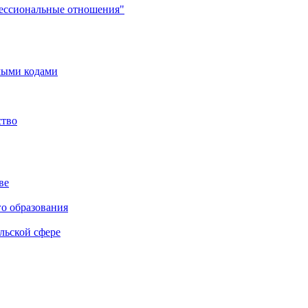
фессиональные отношения"
мыми кодами
ство
ве
го образования
льской сфере