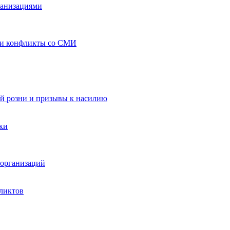
ганизациями
 и конфликты со СМИ
й розни и призывы к насилию
ки
организаций
ликтов