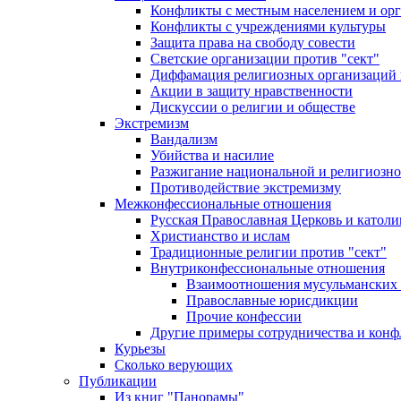
Конфликты с местным населением и ор
Конфликты с учреждениями культуры
Защита права на свободу совести
Светские организации против "сект"
Диффамация религиозных организаций
Акции в защиту нравственности
Дискуссии о религии и обществе
Экстремизм
Вандализм
Убийства и насилие
Разжигание национальной и религиозно
Противодействие экстремизму
Межконфессиональные отношения
Русская Православная Церковь и католи
Христианство и ислам
Традиционные религии против "сект"
Внутриконфессиональные отношения
Взаимоотношения мусульманских 
Православные юрисдикции
Прочие конфессии
Другие примеры сотрудничества и конф
Курьезы
Сколько верующих
Публикации
Из книг "Панорамы"