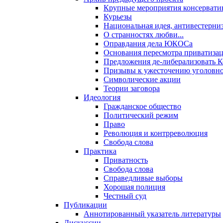
Крупные мероприятия консервати
Курьезы
Национальная идея, антивестерни
О странностях любви...
Оправдания дела ЮКОСа
Основания пересмотра приватиза
Предложения де-либерализовать 
Призывы к ужесточению уголовног
Символические акции
Теории заговора
Идеология
Гражданское общество
Политический режим
Право
Революция и контрреволюция
Свобода слова
Практика
Приватность
Свобода слова
Справедливые выборы
Хорошая полиция
Честный суд
Публикации
Аннотированный указатель литературы
Дискуссии