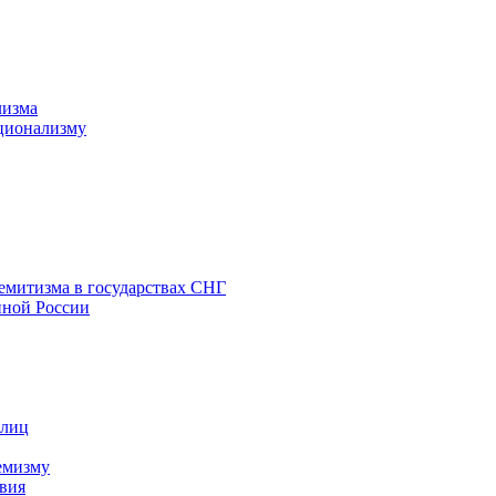
лизма
ционализму
емитизма в государствах СНГ
нной России
 лиц
емизму
вия