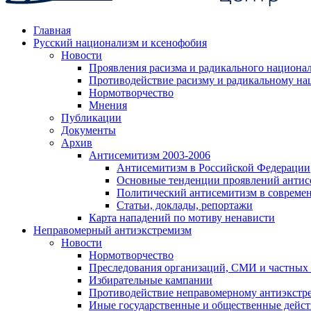
Главная
Русский национализм и ксенофобия
Новости
Проявления расизма и радикального национа
Противодействие расизму и радикальному на
Нормотворчество
Мнения
Публикации
Документы
Архив
Антисемитизм 2003-2006
Антисемитизм в Российской Федерации
Основные тенденции проявлений антис
Политический антисемитизм в совреме
Статьи, доклады, репортажи
Карта нападений по мотиву ненависти
Неправомерный антиэкстремизм
Новости
Нормотворчество
Преследования организаций, СМИ и частных
Избирательные кампании
Противодействие неправомерному антиэкстр
Иные государственные и общественные дейст