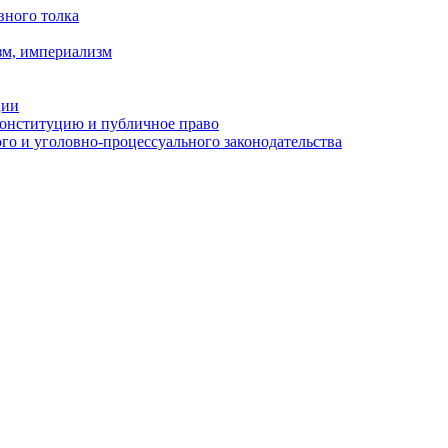
вного толка
зм, империализм
ции
Конституцию и публичное право
о и уголовно-процессуального законодательства