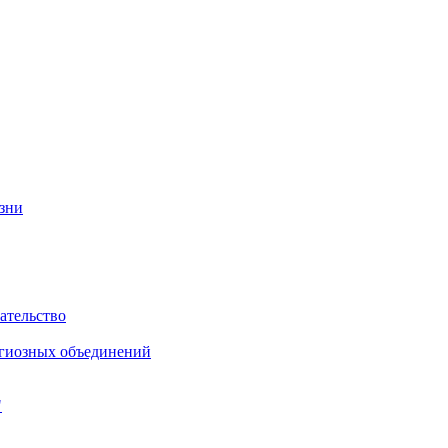
изни
ательство
игиозных объединений
"