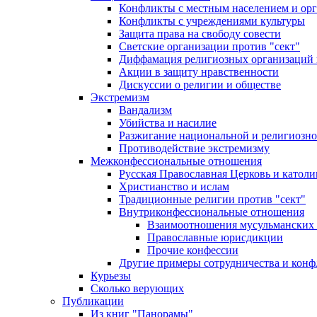
Конфликты с местным населением и ор
Конфликты с учреждениями культуры
Защита права на свободу совести
Светские организации против "сект"
Диффамация религиозных организаций
Акции в защиту нравственности
Дискуссии о религии и обществе
Экстремизм
Вандализм
Убийства и насилие
Разжигание национальной и религиозно
Противодействие экстремизму
Межконфессиональные отношения
Русская Православная Церковь и католи
Христианство и ислам
Традиционные религии против "сект"
Внутриконфессиональные отношения
Взаимоотношения мусульманских 
Православные юрисдикции
Прочие конфессии
Другие примеры сотрудничества и конф
Курьезы
Сколько верующих
Публикации
Из книг "Панорамы"