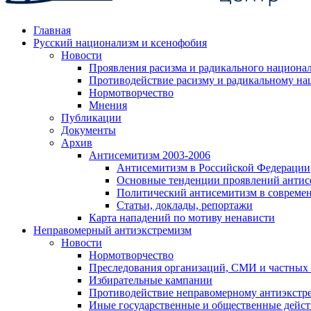
Главная
Русский национализм и ксенофобия
Новости
Проявления расизма и радикального национа
Противодействие расизму и радикальному на
Нормотворчество
Мнения
Публикации
Документы
Архив
Антисемитизм 2003-2006
Антисемитизм в Российской Федерации
Основные тенденции проявлений антис
Политический антисемитизм в совреме
Статьи, доклады, репортажи
Карта нападений по мотиву ненависти
Неправомерный антиэкстремизм
Новости
Нормотворчество
Преследования организаций, СМИ и частных
Избирательные кампании
Противодействие неправомерному антиэкстр
Иные государственные и общественные дейст