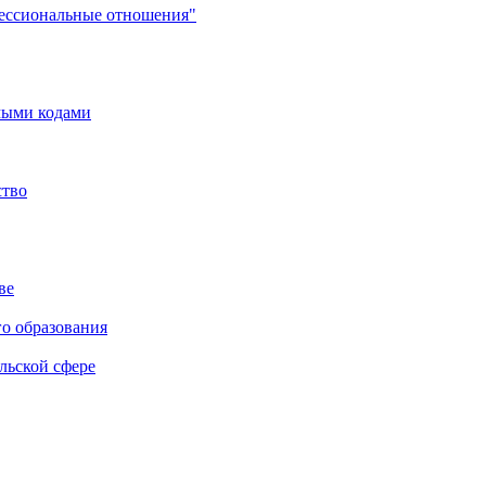
фессиональные отношения"
мыми кодами
ство
ве
го образования
льской сфере