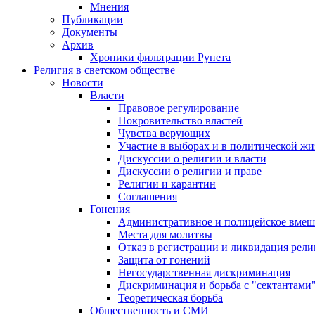
Мнения
Публикации
Документы
Архив
Хроники фильтрации Рунета
Религия в светском обществе
Новости
Власти
Правовое регулирование
Покровительство властей
Чувства верующих
Участие в выборах и в политической ж
Дискуссии о религии и власти
Дискуссии о религии и праве
Религии и карантин
Соглашения
Гонения
Административное и полицейское вмеш
Места для молитвы
Отказ в регистрации и ликвидация рел
Защита от гонений
Негосударственная дискриминация
Дискриминация и борьба с "сектантами
Теоретическая борьба
Общественность и СМИ