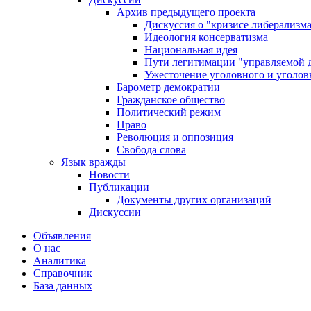
Архив предыдущего проекта
Дискуссия о "кризисе либерализм
Идеология консерватизма
Национальная идея
Пути легитимации "управляемой 
Ужесточение уголовного и уголов
Барометр демократии
Гражданское общество
Политический режим
Право
Революция и оппозиция
Свобода слова
Язык вражды
Новости
Публикации
Документы других организаций
Дискуссии
Объявления
О нас
Аналитика
Справочник
База данных