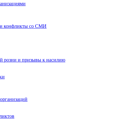
ганизациями
 и конфликты со СМИ
й розни и призывы к насилию
ки
организаций
ликтов