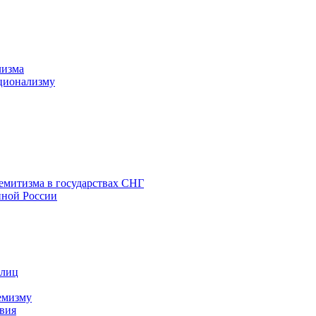
лизма
ционализму
емитизма в государствах СНГ
нной России
 лиц
емизму
вия