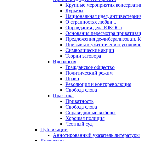
Крупные мероприятия консервати
Курьезы
Национальная идея, антивестерни
О странностях любви...
Оправдания дела ЮКОСа
Основания пересмотра приватиза
Предложения де-либерализовать 
Призывы к ужесточению уголовног
Символические акции
Теории заговора
Идеология
Гражданское общество
Политический режим
Право
Революция и контрреволюция
Свобода слова
Практика
Приватность
Свобода слова
Справедливые выборы
Хорошая полиция
Честный суд
Публикации
Аннотированный указатель литературы
Дискуссии