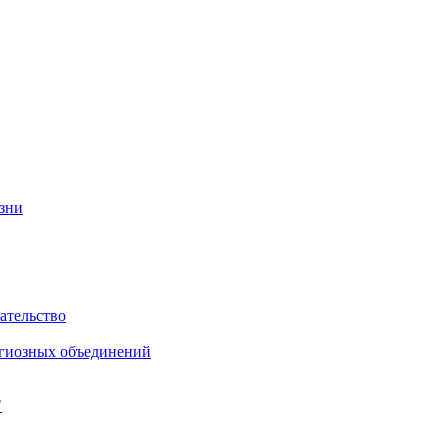
изни
ательство
игиозных объединений
"