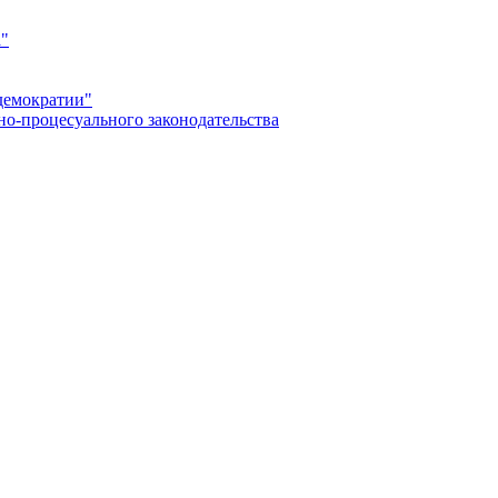
а"
демократии"
но-процесуального законодательства