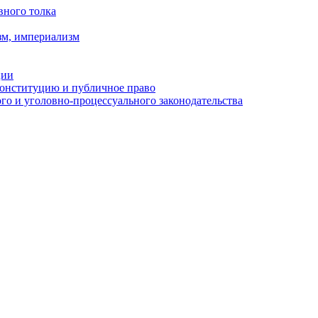
вного толка
зм, империализм
ции
Конституцию и публичное право
о и уголовно-процессуального законодательства