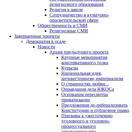
религиозного образования
Религия в школе
Сотрудничество в культурно-
просветительской сфере
Общественность и СМИ
Религиозные СМИ
Завершенные проекты
Демократия в осаде
Новости
Архив предыдущего проекта
Крупные мероприятия
консервативного толка
Курьезы
Национальная идея,
антивестернизм, империализм
О странностях любви...
Оправдания дела ЮКОСа
Основания пересмотра
приватизации
Предложения де-либерализовать
Конституцию и публичное право
Призывы к ужесточению
уголовного и уголовно-
процессуального
законодательства