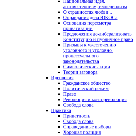
Национальная идея,
антивестернизм, империализм
О странностях любви...
Оправдания дела ЮКОСа
Основания пересмотра
приватизации
Предложения де-либерализовать
Конституцию и публичное право
Призывы к ужесточению
уголовного и уголовно-
процессуального
законодательства
Символические акции
Теории заговора
Идеология
Гражданское общество
Политический режим
Право
Революция и контрреволюция
Свобода слова
Практика
Приватность
Свобода слова
Справедливые выборы
Хорошая полиция