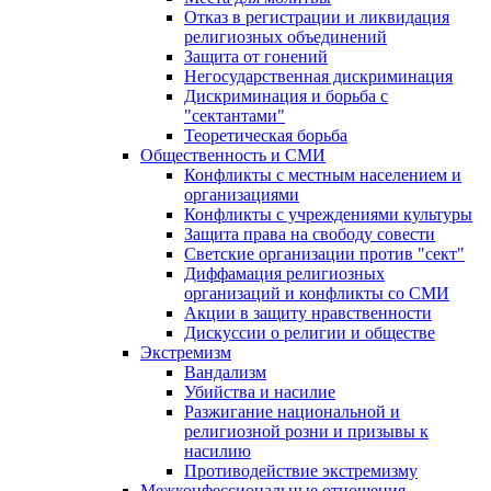
Отказ в регистрации и ликвидация
религиозных объединений
Защита от гонений
Негосударственная дискриминация
Дискриминация и борьба с
"сектантами"
Теоретическая борьба
Общественность и СМИ
Конфликты с местным населением и
организациями
Конфликты с учреждениями культуры
Защита права на свободу совести
Светские организации против "сект"
Диффамация религиозных
организаций и конфликты со СМИ
Акции в защиту нравственности
Дискуссии о религии и обществе
Экстремизм
Вандализм
Убийства и насилие
Разжигание национальной и
религиозной розни и призывы к
насилию
Противодействие экстремизму
Межконфессиональные отношения