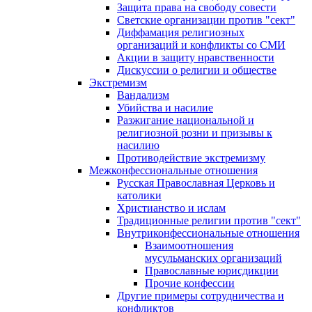
Защита права на свободу совести
Светские организации против "сект"
Диффамация религиозных
организаций и конфликты со СМИ
Акции в защиту нравственности
Дискуссии о религии и обществе
Экстремизм
Вандализм
Убийства и насилие
Разжигание национальной и
религиозной розни и призывы к
насилию
Противодействие экстремизму
Межконфессиональные отношения
Русская Православная Церковь и
католики
Христианство и ислам
Традиционные религии против "сект"
Внутриконфессиональные отношения
Взаимоотношения
мусульманских организаций
Православные юрисдикции
Прочие конфессии
Другие примеры сотрудничества и
конфликтов