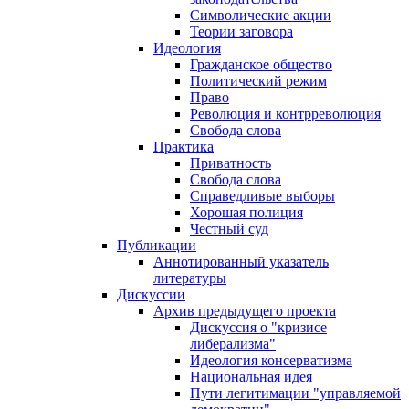
Символические акции
Теории заговора
Идеология
Гражданское общество
Политический режим
Право
Революция и контрреволюция
Свобода слова
Практика
Приватность
Свобода слова
Справедливые выборы
Хорошая полиция
Честный суд
Публикации
Аннотированный указатель
литературы
Дискуссии
Архив предыдущего проекта
Дискуссия о "кризисе
либерализма"
Идеология консерватизма
Национальная идея
Пути легитимации "управляемой