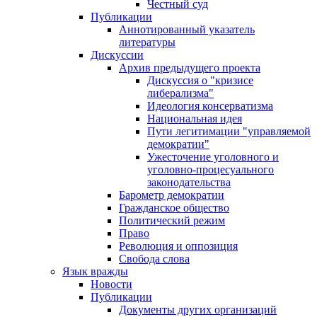
Честный суд
Публикации
Аннотированный указатель
литературы
Дискуссии
Архив предыдущего проекта
Дискуссия о "кризисе
либерализма"
Идеология консерватизма
Национальная идея
Пути легитимации "управляемой
демократии"
Ужесточение уголовного и
уголовно-процесуального
законодательства
Барометр демократии
Гражданское общество
Политический режим
Право
Революция и оппозиция
Свобода слова
Язык вражды
Новости
Публикации
Документы других организаций