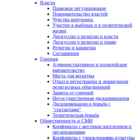
Власти
Правовое регулирование
Покровительство властей
Чувства верующих
Участие в выборах и в политической
жизни
Дискуссии о религии и власти
Дискуссии о религии и праве
Религии и карантин
Соглашения
Гонения
Административное и полицейское
вмешательство
Места для молитвы
Отказ в регистрации и ликвидация
религиозных объединений
Защита от гонений
Негосударственная дискриминация
Дискриминация и борьба с
"сектантами"
Теоретическая борьба
Общественность и СМИ
Конфликты с местным населением и
организациями
Конфликты с учреждениями культуры