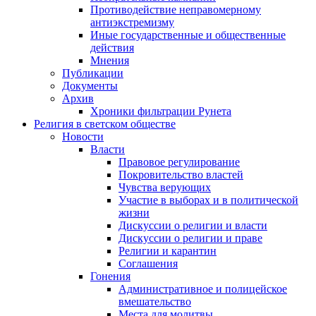
Противодействие неправомерному
антиэкстремизму
Иные государственные и общественные
действия
Мнения
Публикации
Документы
Архив
Хроники фильтрации Рунета
Религия в светском обществе
Новости
Власти
Правовое регулирование
Покровительство властей
Чувства верующих
Участие в выборах и в политической
жизни
Дискуссии о религии и власти
Дискуссии о религии и праве
Религии и карантин
Соглашения
Гонения
Административное и полицейское
вмешательство
Места для молитвы