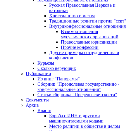
Русская Православная Церковь и
католики
Христианство и ислам
Традиционные религии против "сект"
Внутриконфессиональные отношения
Взаимоотношения
мусульманских организаций
Православные юрисдикции
Прочие конфессии
Другие примеры сотрудничества и
конфликтов
Курьезы
Сколько верующих
Публикации
Из книг "Панорамы"
Сборник "Преодолевая государственно -
конфессиональные отношения"
Статьи сборника "Пределы светскости"
Документы
Архив
Власть
Борьба с ИНН и другими
машиночитаемыми кодами
Место религии в обществе в целом