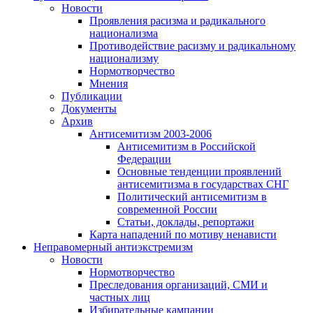
Новости
Проявления расизма и радикального
национализма
Противодействие расизму и радикальному
национализму
Нормотворчество
Мнения
Публикации
Документы
Архив
Антисемитизм 2003-2006
Антисемитизм в Российской
Федерации
Основные тенденции проявлений
антисемитизма в государствах СНГ
Политический антисемитизм в
современной России
Статьи, доклады, репортажи
Карта нападений по мотиву ненависти
Неправомерный антиэкстремизм
Новости
Нормотворчество
Преследования организаций, СМИ и
частных лиц
Избирательные кампании