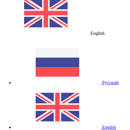
English
Русский
English