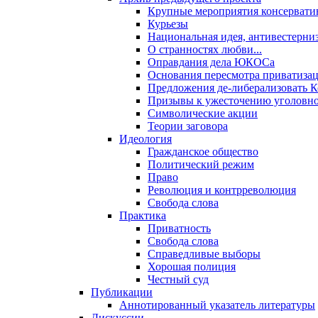
Крупные мероприятия консервати
Курьезы
Национальная идея, антивестерни
О странностях любви...
Оправдания дела ЮКОСа
Основания пересмотра приватиза
Предложения де-либерализовать 
Призывы к ужесточению уголовног
Символические акции
Теории заговора
Идеология
Гражданское общество
Политический режим
Право
Революция и контрреволюция
Свобода слова
Практика
Приватность
Свобода слова
Справедливые выборы
Хорошая полиция
Честный суд
Публикации
Аннотированный указатель литературы
Дискуссии