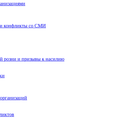
ганизациями
 и конфликты со СМИ
й розни и призывы к насилию
ки
организаций
ликтов