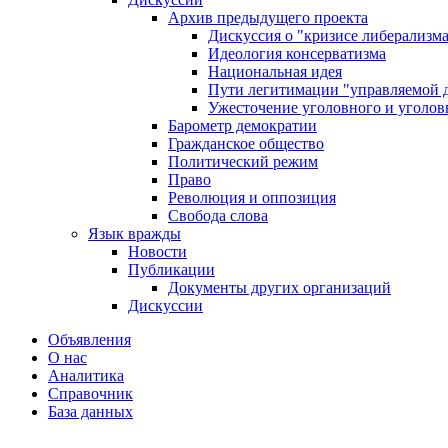
Архив предыдущего проекта
Дискуссия о "кризисе либерализм
Идеология консерватизма
Национальная идея
Пути легитимации "управляемой 
Ужесточение уголовного и уголов
Барометр демократии
Гражданское общество
Политический режим
Право
Революция и оппозиция
Свобода слова
Язык вражды
Новости
Публикации
Документы других организаций
Дискуссии
Объявления
О нас
Аналитика
Справочник
База данных