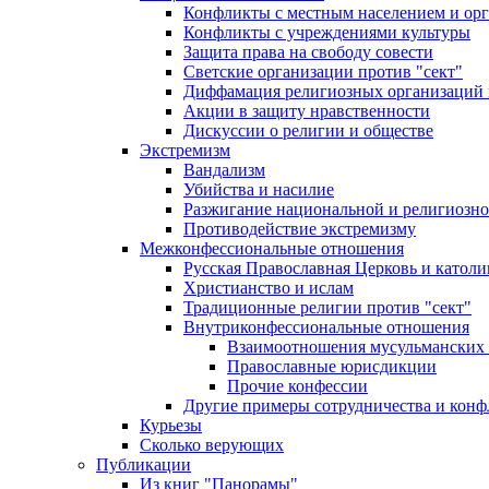
Конфликты с местным населением и ор
Конфликты с учреждениями культуры
Защита права на свободу совести
Светские организации против "сект"
Диффамация религиозных организаций
Акции в защиту нравственности
Дискуссии о религии и обществе
Экстремизм
Вандализм
Убийства и насилие
Разжигание национальной и религиозно
Противодействие экстремизму
Межконфессиональные отношения
Русская Православная Церковь и католи
Христианство и ислам
Традиционные религии против "сект"
Внутриконфессиональные отношения
Взаимоотношения мусульманских 
Православные юрисдикции
Прочие конфессии
Другие примеры сотрудничества и конф
Курьезы
Сколько верующих
Публикации
Из книг "Панорамы"