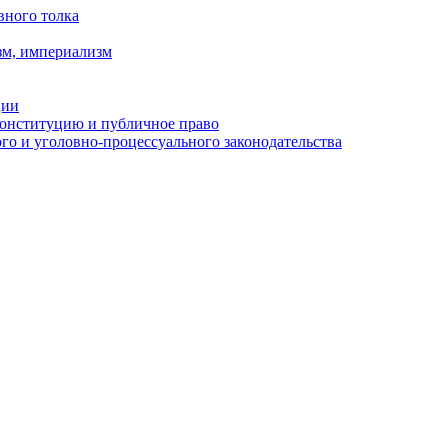
вного толка
зм, империализм
ции
Конституцию и публичное право
о и уголовно-процессуального законодательства