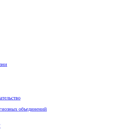
изни
ательство
игиозных объединений
"