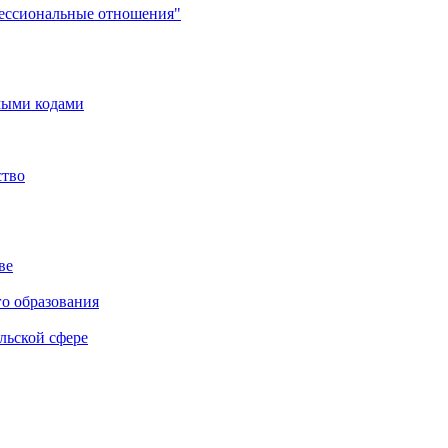
фессиональные отношения"
мыми кодами
ство
ве
го образования
льской сфере