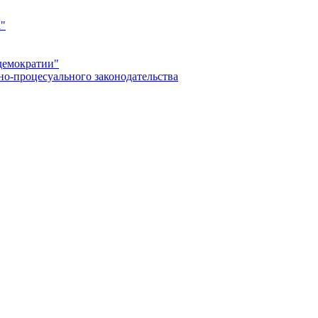
а"
демократии"
но-процесуального законодательства