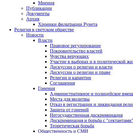
Мнения
Публикации
Документы
Архив
Хроники фильтрации Рунета
Религия в светском обществе
Новости
Власти
Правовое регулирование
Покровительство властей
Чувства верующих
Участие в выборах и в политической ж
Дискуссии о религии и власти
Дискуссии о религии и праве
Религии и карантин
Соглашения
Гонения
Административное и полицейское вмеш
Места для молитвы
Отказ в регистрации и ликвидация рел
Защита от гонений
Негосударственная дискриминация
Дискриминация и борьба с "сектантами
Теоретическая борьба
Общественность и СМИ