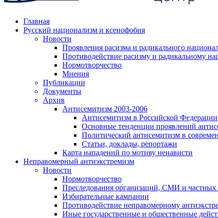
Главная
Русский национализм и ксенофобия
Новости
Проявления расизма и радикального национа
Противодействие расизму и радикальному на
Нормотворчество
Мнения
Публикации
Документы
Архив
Антисемитизм 2003-2006
Антисемитизм в Российской Федерации
Основные тенденции проявлений антис
Политический антисемитизм в совреме
Статьи, доклады, репортажи
Карта нападений по мотиву ненависти
Неправомерный антиэкстремизм
Новости
Нормотворчество
Преследования организаций, СМИ и частных
Избирательные кампании
Противодействие неправомерному антиэкстр
Иные государственные и общественные дейст