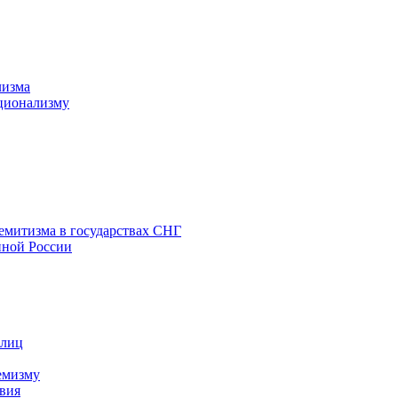
лизма
ционализму
емитизма в государствах СНГ
нной России
 лиц
емизму
вия