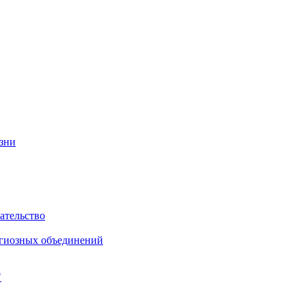
изни
ательство
игиозных объединений
"