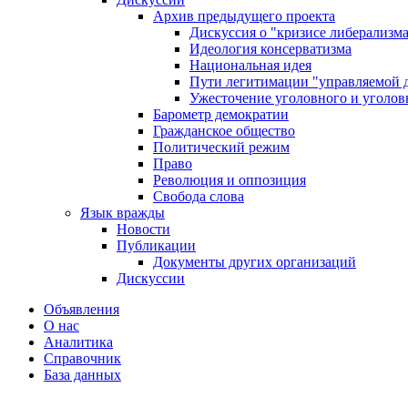
Архив предыдущего проекта
Дискуссия о "кризисе либерализм
Идеология консерватизма
Национальная идея
Пути легитимации "управляемой 
Ужесточение уголовного и уголов
Барометр демократии
Гражданское общество
Политический режим
Право
Революция и оппозиция
Свобода слова
Язык вражды
Новости
Публикации
Документы других организаций
Дискуссии
Объявления
О нас
Аналитика
Справочник
База данных