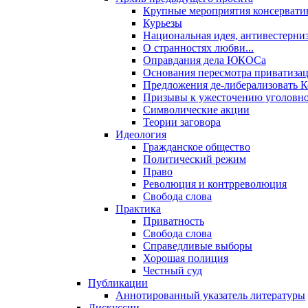
Крупные мероприятия консервати
Курьезы
Национальная идея, антивестерни
О странностях любви...
Оправдания дела ЮКОСа
Основания пересмотра приватиза
Предложения де-либерализовать 
Призывы к ужесточению уголовног
Символические акции
Теории заговора
Идеология
Гражданское общество
Политический режим
Право
Революция и контрреволюция
Свобода слова
Практика
Приватность
Свобода слова
Справедливые выборы
Хорошая полиция
Честный суд
Публикации
Аннотированный указатель литературы
Дискуссии