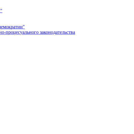
а"
демократии"
но-процесуального законодательства