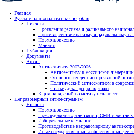
Главная
Русский национализм и ксенофобия
Новости
Проявления расизма и радикального национа
Противодействие расизму и радикальному на
Нормотворчество
Мнения
Публикации
Документы
Архив
Антисемитизм 2003-2006
Антисемитизм в Российской Федерации
Основные тенденции проявлений антис
Политический антисемитизм в совреме
Статьи, доклады, репортажи
Карта нападений по мотиву ненависти
Неправомерный антиэкстремизм
Новости
Нормотворчество
Преследования организаций, СМИ и частных
Избирательные кампании
Противодействие неправомерному антиэкстр
Иные государственные и общественные дейст