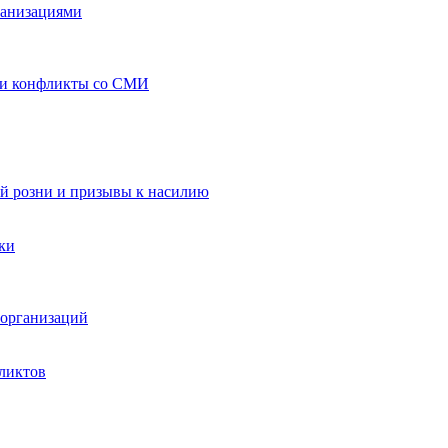
ганизациями
 и конфликты со СМИ
й розни и призывы к насилию
ки
организаций
ликтов