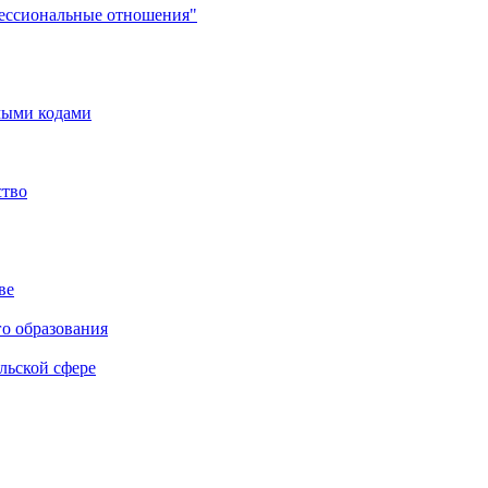
фессиональные отношения"
мыми кодами
ство
ве
го образования
льской сфере