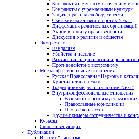
Конфликты с местным населением и ор
Конфликты с учреждениями культуры
Защита права на свободу совести
Светские организации против "сект"
Диффамация религиозных организаций
Акции в защиту нравственности
Дискуссии о религии и обществе
Экстремизм
Вандализм
Убийства и насилие
Разжигание национальной и религиозно
Противодействие экстремизму
Межконфессиональные отношения
Русская Православная Церковь и католи
Христианство и ислам
Традиционные религии против "сект"
Внутриконфессиональные отношения
Взаимоотношения мусульманских 
Православные юрисдикции
Прочие конфессии
Другие примеры сотрудничества и конф
Курьезы
Сколько верующих
Публикации
Из книг "Панорамы"