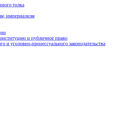
вного толка
зм, империализм
ции
Конституцию и публичное право
о и уголовно-процессуального законодательства