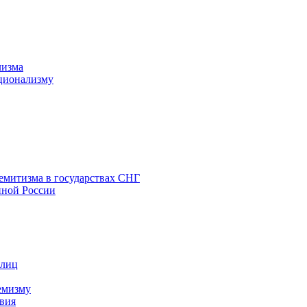
лизма
ционализму
емитизма в государствах СНГ
нной России
 лиц
емизму
вия