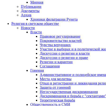
Мнения
Публикации
Документы
Архив
Хроники фильтрации Рунета
Религия в светском обществе
Новости
Власти
Правовое регулирование
Покровительство властей
Чувства верующих
Участие в выборах и в политической ж
Дискуссии о религии и власти
Дискуссии о религии и праве
Религии и карантин
Соглашения
Гонения
Административное и полицейское вмеш
Места для молитвы
Отказ в регистрации и ликвидация рел
Защита от гонений
Негосударственная дискриминация
Дискриминация и борьба с "сектантами
Теоретическая борьба
Общественность и СМИ