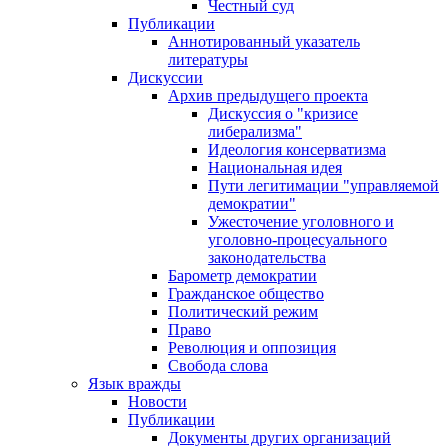
Честный суд
Публикации
Аннотированный указатель
литературы
Дискуссии
Архив предыдущего проекта
Дискуссия о "кризисе
либерализма"
Идеология консерватизма
Национальная идея
Пути легитимации "управляемой
демократии"
Ужесточение уголовного и
уголовно-процесуального
законодательства
Барометр демократии
Гражданское общество
Политический режим
Право
Революция и оппозиция
Свобода слова
Язык вражды
Новости
Публикации
Документы других организаций