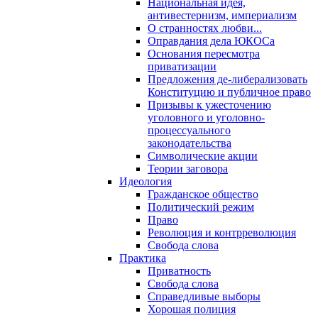
Национальная идея,
антивестернизм, империализм
О странностях любви...
Оправдания дела ЮКОСа
Основания пересмотра
приватизации
Предложения де-либерализовать
Конституцию и публичное право
Призывы к ужесточению
уголовного и уголовно-
процессуального
законодательства
Символические акции
Теории заговора
Идеология
Гражданское общество
Политический режим
Право
Революция и контрреволюция
Свобода слова
Практика
Приватность
Свобода слова
Справедливые выборы
Хорошая полиция