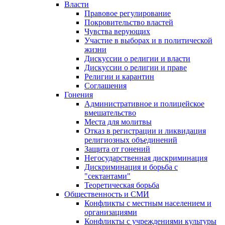
Власти
Правовое регулирование
Покровительство властей
Чувства верующих
Участие в выборах и в политической
жизни
Дискуссии о религии и власти
Дискуссии о религии и праве
Религии и карантин
Соглашения
Гонения
Административное и полицейское
вмешательство
Места для молитвы
Отказ в регистрации и ликвидация
религиозных объединений
Защита от гонений
Негосударственная дискриминация
Дискриминация и борьба с
"сектантами"
Теоретическая борьба
Общественность и СМИ
Конфликты с местным населением и
организациями
Конфликты с учреждениями культуры