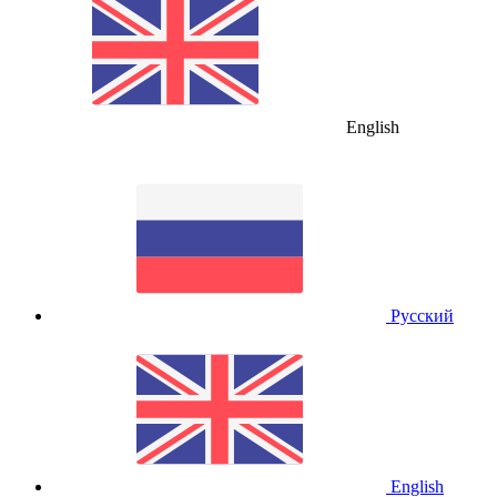
English
Русский
English