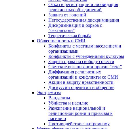
Отказ в регистрации и ликвидация
религиозных объединений
Защита от гонений
Негосударственная дискриминация
Дискриминация и борьба с
"сектантами"
Теоретическая борьба
Общественность и СМИ
Конфликты с местным населением и
организациями
Конфликты с учреждениями культуры
Защита права на свободу совести
Светские организации против "сект"
Диффамация религиозных
организаций и конфликты со СМИ
Акции в защиту нравственности
Дискуссии о религии и обществе
Экстремизм
Вандализм
Убийства и насилие
Разжигание национальной и
религиозной розни и призывы к
насилию
Противодействие экстремизму
Межконфессиональные отношения