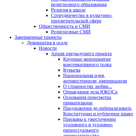
религиозного образования
Религия в школе
Сотрудничество в культурно-
просветительской сфере
Общественность и СМИ
Религиозные СМИ
Завершенные проекты
Демократия в осаде
Новости
Архив предыдущего проекта
Крупные мероприятия
консервативного толка
Курьезы
Национальная идея,
антивестернизм, империализм
О странностях любви...
Оправдания дела ЮКОСа
Основания пересмотра
приватизации
Предложения де-либерализовать
Конституцию и публичное право
Призывы к ужесточению
уголовного и уголовно-
процессуального
законодательства