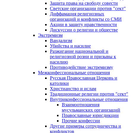
Защита права на свободу совести
Светские организации против "сект"
Диффамация религиозных
организаций и конфликты со СМИ
Акции в защиту нравственности
Дискуссии о религии и обществе
Экстремизм
Вандализм
Убийства и насилие
Разжигание национальной и
религиозной розни и призывы к
насилию
Противодействие экстремизму
Межконфессиональные отношения
Русская Православная Церковь и
католики
Христианство и ислам
Традиционные религии против "сект"
Внутриконфессиональные отношения
Взаимоотношения
мусульманских организаций
Православные юрисдикции
Прочие конфессии
Другие примеры сотрудничества и
конфликтов