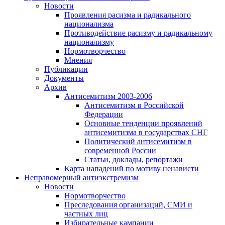
Новости
Проявления расизма и радикального
национализма
Противодействие расизму и радикальному
национализму
Нормотворчество
Мнения
Публикации
Документы
Архив
Антисемитизм 2003-2006
Антисемитизм в Российской
Федерации
Основные тенденции проявлений
антисемитизма в государствах СНГ
Политический антисемитизм в
современной России
Статьи, доклады, репортажи
Карта нападений по мотиву ненависти
Неправомерный антиэкстремизм
Новости
Нормотворчество
Преследования организаций, СМИ и
частных лиц
Избирательные кампании