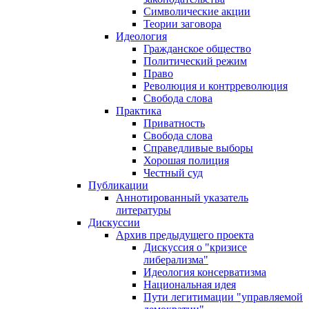
Символические акции
Теории заговора
Идеология
Гражданское общество
Политический режим
Право
Революция и контрреволюция
Свобода слова
Практика
Приватность
Свобода слова
Справедливые выборы
Хорошая полиция
Честный суд
Публикации
Аннотированный указатель
литературы
Дискуссии
Архив предыдущего проекта
Дискуссия о "кризисе
либерализма"
Идеология консерватизма
Национальная идея
Пути легитимации "управляемой