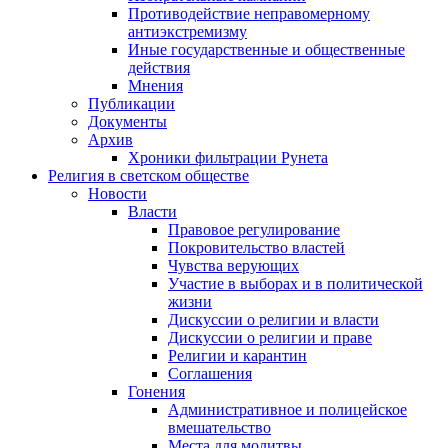
Противодействие неправомерному
антиэкстремизму
Иные государственные и общественные
действия
Мнения
Публикации
Документы
Архив
Хроники фильтрации Рунета
Религия в светском обществе
Новости
Власти
Правовое регулирование
Покровительство властей
Чувства верующих
Участие в выборах и в политической
жизни
Дискуссии о религии и власти
Дискуссии о религии и праве
Религии и карантин
Соглашения
Гонения
Административное и полицейское
вмешательство
Места для молитвы