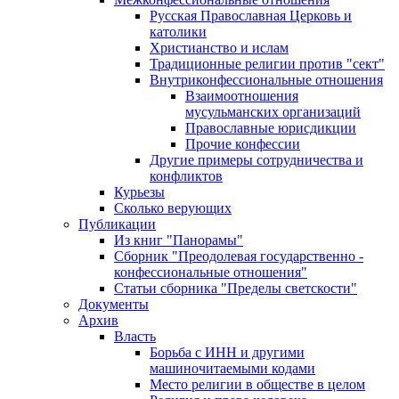
Русская Православная Церковь и
католики
Христианство и ислам
Традиционные религии против "сект"
Внутриконфессиональные отношения
Взаимоотношения
мусульманских организаций
Православные юрисдикции
Прочие конфессии
Другие примеры сотрудничества и
конфликтов
Курьезы
Сколько верующих
Публикации
Из книг "Панорамы"
Сборник "Преодолевая государственно -
конфессиональные отношения"
Статьи сборника "Пределы светскости"
Документы
Архив
Власть
Борьба с ИНН и другими
машиночитаемыми кодами
Место религии в обществе в целом