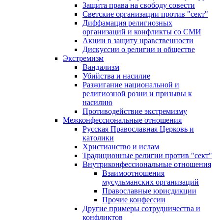
Защита права на свободу совести
Светские организации против "сект"
Диффамация религиозных
организаций и конфликты со СМИ
Акции в защиту нравственности
Дискуссии о религии и обществе
Экстремизм
Вандализм
Убийства и насилие
Разжигание национальной и
религиозной розни и призывы к
насилию
Противодействие экстремизму
Межконфессиональные отношения
Русская Православная Церковь и
католики
Христианство и ислам
Традиционные религии против "сект"
Внутриконфессиональные отношения
Взаимоотношения
мусульманских организаций
Православные юрисдикции
Прочие конфессии
Другие примеры сотрудничества и
конфликтов