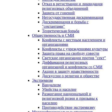
Отказ в регистрации и ликвидация
религиозных объединений
Защита от гонений
Негосударственная дискриминация
Дискриминация и борьба с
"сектантами"
Теоретическая борьба
Общественность и СМИ
Конфликты с местным населением и
организациями
Конфликты с учреждениями культуры
Защита права на свободу совести
Светские организации против "сект"
Диффамация религиозных
организаций и конфликты со СМИ
Акции в защиту нравственности
Дискуссии о религии и обществе
Экстремизм
Вандализм
Убийства и насилие
Разжигание национальной и
религиозной розни и призывы к
насилию
Противодействие экстремизму
Межконфессиональные отношения