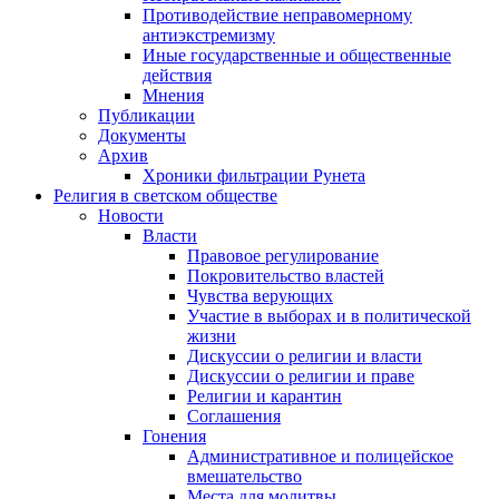
Противодействие неправомерному
антиэкстремизму
Иные государственные и общественные
действия
Мнения
Публикации
Документы
Архив
Хроники фильтрации Рунета
Религия в светском обществе
Новости
Власти
Правовое регулирование
Покровительство властей
Чувства верующих
Участие в выборах и в политической
жизни
Дискуссии о религии и власти
Дискуссии о религии и праве
Религии и карантин
Соглашения
Гонения
Административное и полицейское
вмешательство
Места для молитвы