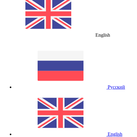
English
Русский
English