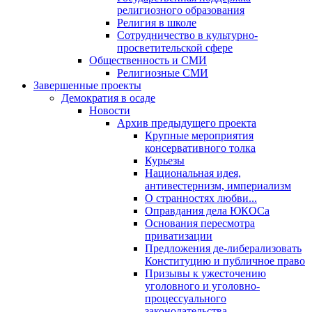
религиозного образования
Религия в школе
Сотрудничество в культурно-
просветительской сфере
Общественность и СМИ
Религиозные СМИ
Завершенные проекты
Демократия в осаде
Новости
Архив предыдущего проекта
Крупные мероприятия
консервативного толка
Курьезы
Национальная идея,
антивестернизм, империализм
О странностях любви...
Оправдания дела ЮКОСа
Основания пересмотра
приватизации
Предложения де-либерализовать
Конституцию и публичное право
Призывы к ужесточению
уголовного и уголовно-
процессуального
законодательства