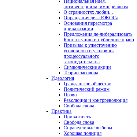
Национальная идея,
антивестернизм, империализм
О странностях любви...
Оправдания дела ЮКОСа
Основания пересмотра
приватизации
Предложения де-либерализовать
Конституцию и публичное право
Призывы к ужесточению
уголовного и уголовно-
процессуального
законодательства
Символические акции
Теории заговора
Идеология
Гражданское общество
Политический режим
Право
Революция и контрреволюция
Свобода слова
Практика
Приватность
Свобода слова
Справедливые выборы
Хорошая полиция