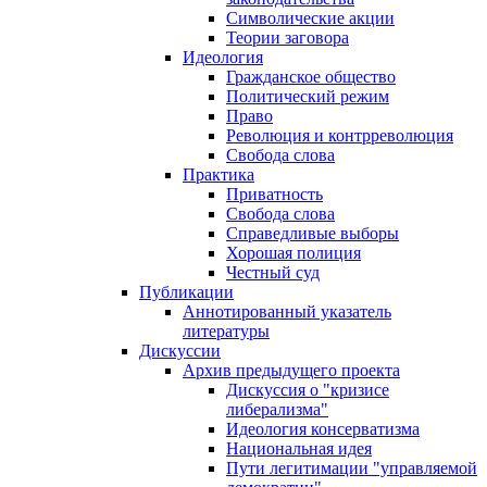
Символические акции
Теории заговора
Идеология
Гражданское общество
Политический режим
Право
Революция и контрреволюция
Свобода слова
Практика
Приватность
Свобода слова
Справедливые выборы
Хорошая полиция
Честный суд
Публикации
Аннотированный указатель
литературы
Дискуссии
Архив предыдущего проекта
Дискуссия о "кризисе
либерализма"
Идеология консерватизма
Национальная идея
Пути легитимации "управляемой