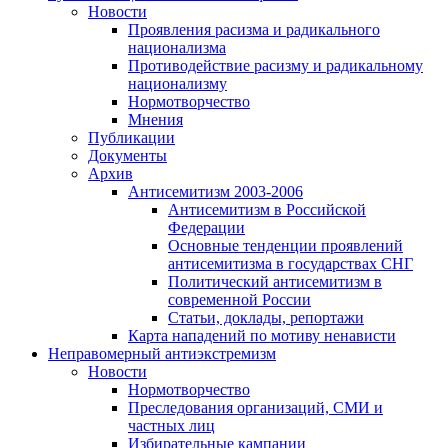
Новости
Проявления расизма и радикального
национализма
Противодействие расизму и радикальному
национализму
Нормотворчество
Мнения
Публикации
Документы
Архив
Антисемитизм 2003-2006
Антисемитизм в Российской
Федерации
Основные тенденции проявлений
антисемитизма в государствах СНГ
Политический антисемитизм в
современной России
Статьи, доклады, репортажи
Карта нападений по мотиву ненависти
Неправомерный антиэкстремизм
Новости
Нормотворчество
Преследования организаций, СМИ и
частных лиц
Избирательные кампании