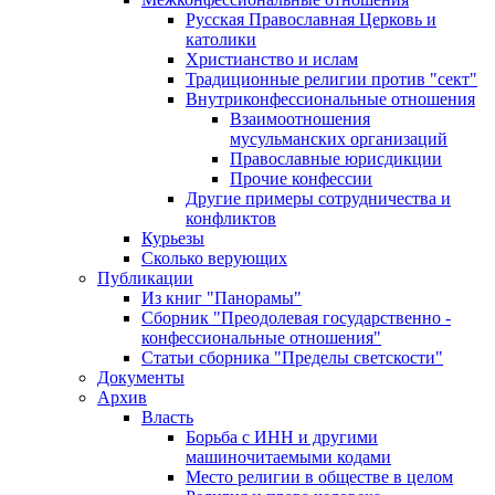
Русская Православная Церковь и
католики
Христианство и ислам
Традиционные религии против "сект"
Внутриконфессиональные отношения
Взаимоотношения
мусульманских организаций
Православные юрисдикции
Прочие конфессии
Другие примеры сотрудничества и
конфликтов
Курьезы
Сколько верующих
Публикации
Из книг "Панорамы"
Сборник "Преодолевая государственно -
конфессиональные отношения"
Статьи сборника "Пределы светскости"
Документы
Архив
Власть
Борьба с ИНН и другими
машиночитаемыми кодами
Место религии в обществе в целом