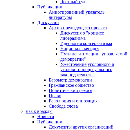
Честный суд
Публикации
Аннотированный указатель
литературы
Дискуссии
Архив предыдущего проекта
Дискуссия о "кризисе
либерализма"
Идеология консерватизма
Национальная идея
Пути легитимации "управляемой
демократии"
Ужесточение уголовного и
уголовно-процесуального
законодательства
Барометр демократии
Гражданское общество
Политический режим
Право
Революция и оппозиция
Свобода слова
Язык вражды
Новости
Публикации
Документы других организаций