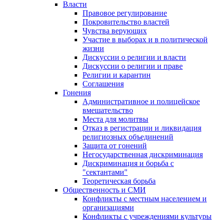
Власти
Правовое регулирование
Покровительство властей
Чувства верующих
Участие в выборах и в политической
жизни
Дискуссии о религии и власти
Дискуссии о религии и праве
Религии и карантин
Соглашения
Гонения
Административное и полицейское
вмешательство
Места для молитвы
Отказ в регистрации и ликвидация
религиозных объединений
Защита от гонений
Негосударственная дискриминация
Дискриминация и борьба с
"сектантами"
Теоретическая борьба
Общественность и СМИ
Конфликты с местным населением и
организациями
Конфликты с учреждениями культуры