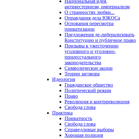
Национальная идея,
антивестернизм, империализм
О странностях любви...
Оправдания дела ЮКОСа
Основания пересмотра
приватизации
Предложения де-либерализовать
Конституцию и публичное право
Призывы к ужесточению
уголовного и уголовно-
процессуального
законодательства
Символические акции
Теории заговора
Идеология
Гражданское общество
Политический режим
Право
Революция и контрреволюция
Свобода слова
Практика
Приватность
Свобода слова
Справедливые выборы
Хорошая полиция