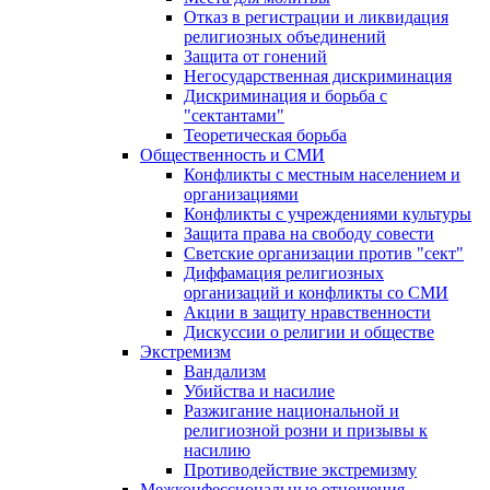
Отказ в регистрации и ликвидация
религиозных объединений
Защита от гонений
Негосударственная дискриминация
Дискриминация и борьба с
"сектантами"
Теоретическая борьба
Общественность и СМИ
Конфликты с местным населением и
организациями
Конфликты с учреждениями культуры
Защита права на свободу совести
Светские организации против "сект"
Диффамация религиозных
организаций и конфликты со СМИ
Акции в защиту нравственности
Дискуссии о религии и обществе
Экстремизм
Вандализм
Убийства и насилие
Разжигание национальной и
религиозной розни и призывы к
насилию
Противодействие экстремизму
Межконфессиональные отношения