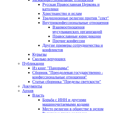
Русская Православная Церковь и
католики
Христианство и ислам
Традиционные религии против "сект"
Внутриконфессиональные отношения
Взаимоотношения
мусульманских организаций
Православные юрисдикции
Прочие конфессии
Другие примеры сотрудничества и
конфликтов
Курьезы
Сколько верующих
Публикации
Из книг "Панорамы"
Сборник "Преодолевая государственно -
конфессиональные отношения"
Статьи сборника "Пределы светскости"
Документы
Архив
Власть
Борьба с ИНН и другими
машиночитаемыми кодами
Место религии в обществе в целом