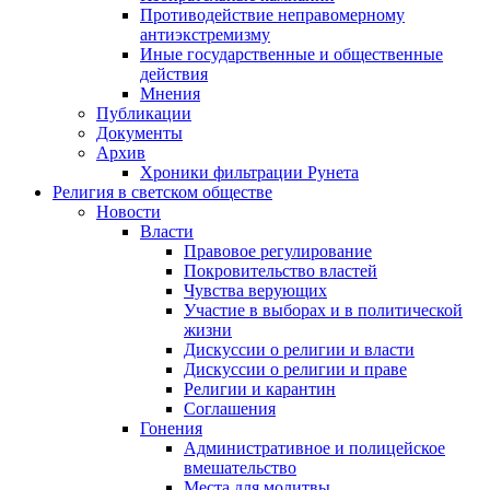
Противодействие неправомерному
антиэкстремизму
Иные государственные и общественные
действия
Мнения
Публикации
Документы
Архив
Хроники фильтрации Рунета
Религия в светском обществе
Новости
Власти
Правовое регулирование
Покровительство властей
Чувства верующих
Участие в выборах и в политической
жизни
Дискуссии о религии и власти
Дискуссии о религии и праве
Религии и карантин
Соглашения
Гонения
Административное и полицейское
вмешательство
Места для молитвы