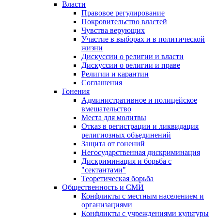
Власти
Правовое регулирование
Покровительство властей
Чувства верующих
Участие в выборах и в политической
жизни
Дискуссии о религии и власти
Дискуссии о религии и праве
Религии и карантин
Соглашения
Гонения
Административное и полицейское
вмешательство
Места для молитвы
Отказ в регистрации и ликвидация
религиозных объединений
Защита от гонений
Негосударственная дискриминация
Дискриминация и борьба с
"сектантами"
Теоретическая борьба
Общественность и СМИ
Конфликты с местным населением и
организациями
Конфликты с учреждениями культуры