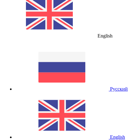
English
Русский
English