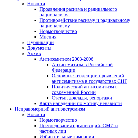
Новости
Проявления расизма и радикального
национализма
Противодействие расизму и радикальному
национализму
Нормотворчество
Мнения
Публикации
Документы
Архив
Антисемитизм 2003-2006
Антисемитизм в Российской
Федерации
Основные тенденции проявлений
антисемитизма в государствах СНГ
Политический антисемитизм в
современной России
Статьи, доклады, репортажи
Карта нападений по мотиву ненависти
Неправомерный антиэкстремизм
Новости
Нормотворчество
Преследования организаций, СМИ и
частных лиц
Избирательные кампании