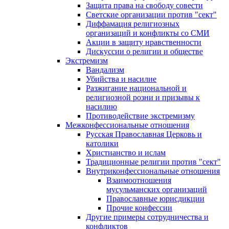
Защита права на свободу совести
Светские организации против "сект"
Диффамация религиозных
организаций и конфликты со СМИ
Акции в защиту нравственности
Дискуссии о религии и обществе
Экстремизм
Вандализм
Убийства и насилие
Разжигание национальной и
религиозной розни и призывы к
насилию
Противодействие экстремизму
Межконфессиональные отношения
Русская Православная Церковь и
католики
Христианство и ислам
Традиционные религии против "сект"
Внутриконфессиональные отношения
Взаимоотношения
мусульманских организаций
Православные юрисдикции
Прочие конфессии
Другие примеры сотрудничества и
конфликтов