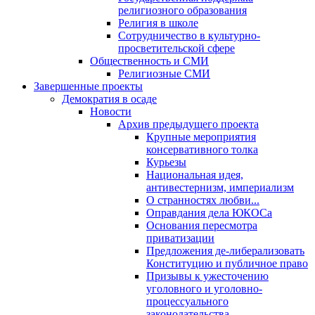
религиозного образования
Религия в школе
Сотрудничество в культурно-
просветительской сфере
Общественность и СМИ
Религиозные СМИ
Завершенные проекты
Демократия в осаде
Новости
Архив предыдущего проекта
Крупные мероприятия
консервативного толка
Курьезы
Национальная идея,
антивестернизм, империализм
О странностях любви...
Оправдания дела ЮКОСа
Основания пересмотра
приватизации
Предложения де-либерализовать
Конституцию и публичное право
Призывы к ужесточению
уголовного и уголовно-
процессуального
законодательства