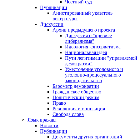
Честный суд
Публикации
Аннотированный указатель
литературы
Дискуссии
Архив предыдущего проекта
Дискуссия о "кризисе
либерализма"
Идеология консерватизма
Национальная идея
Пути легитимации "управляемой
демократии"
Ужесточение уголовного и
уголовно-процесуального
законодательства
Барометр демократии
Гражданское общество
Политический режим
Право
Революция и оппозиция
Свобода слова
Язык вражды
Новости
Публикации
Документы других организаций