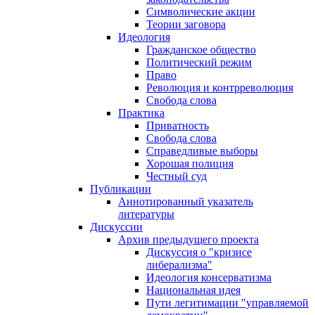
Символические акции
Теории заговора
Идеология
Гражданское общество
Политический режим
Право
Революция и контрреволюция
Свобода слова
Практика
Приватность
Свобода слова
Справедливые выборы
Хорошая полиция
Честный суд
Публикации
Аннотированный указатель
литературы
Дискуссии
Архив предыдущего проекта
Дискуссия о "кризисе
либерализма"
Идеология консерватизма
Национальная идея
Пути легитимации "управляемой