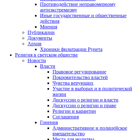
Противодействие неправомерному
антиэкстремизму
Иные государственные и общественные
действия
Мнения
Публикации
Документы
Архив
Хроники фильтрации Рунета
Религия в светском обществе
Новости
Власти
Правовое регулирование
Покровительство властей
Чувства верующих
Участие в выборах и в политической
жизни
Дискуссии о религии и власти
Дискуссии о религии и праве
Религии и карантин
Соглашения
Гонения
Административное и полицейское
вмешательство
Места для молитвы