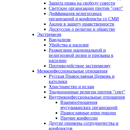
Защита права на свободу совести
Светские организации против "сект"
Диффамация религиозных
организаций и конфликты со СМИ
Акции в защиту нравственности
Дискуссии о религии и обществе
Экстремизм
Вандализм
Убийства и насилие
Разжигание национальной и
религиозной розни и призывы к
насилию
Противодействие экстремизму
Межконфессиональные отношения
Русская Православная Церковь и
католики
Христианство и ислам
Традиционные религии против "сект"
Внутриконфессиональные отношения
Взаимоотношения
мусульманских организаций
Православные юрисдикции
Прочие конфессии
Другие примеры сотрудничества и
конфликтов