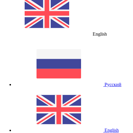
English
Русский
English