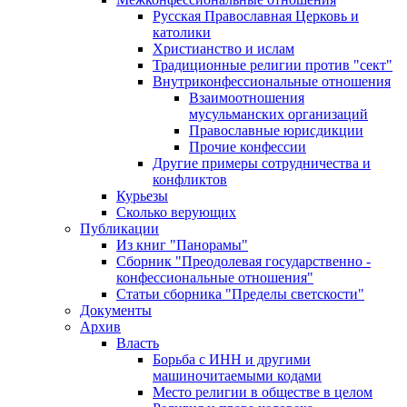
Русская Православная Церковь и
католики
Христианство и ислам
Традиционные религии против "сект"
Внутриконфессиональные отношения
Взаимоотношения
мусульманских организаций
Православные юрисдикции
Прочие конфессии
Другие примеры сотрудничества и
конфликтов
Курьезы
Сколько верующих
Публикации
Из книг "Панорамы"
Сборник "Преодолевая государственно -
конфессиональные отношения"
Статьи сборника "Пределы светскости"
Документы
Архив
Власть
Борьба с ИНН и другими
машиночитаемыми кодами
Место религии в обществе в целом