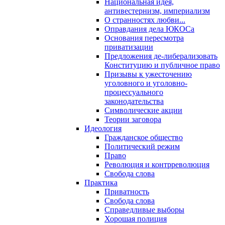
Национальная идея,
антивестернизм, империализм
О странностях любви...
Оправдания дела ЮКОСа
Основания пересмотра
приватизации
Предложения де-либерализовать
Конституцию и публичное право
Призывы к ужесточению
уголовного и уголовно-
процессуального
законодательства
Символические акции
Теории заговора
Идеология
Гражданское общество
Политический режим
Право
Революция и контрреволюция
Свобода слова
Практика
Приватность
Свобода слова
Справедливые выборы
Хорошая полиция