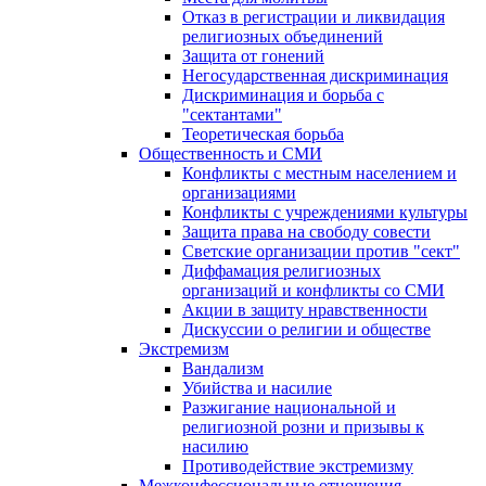
Отказ в регистрации и ликвидация
религиозных объединений
Защита от гонений
Негосударственная дискриминация
Дискриминация и борьба с
"сектантами"
Теоретическая борьба
Общественность и СМИ
Конфликты с местным населением и
организациями
Конфликты с учреждениями культуры
Защита права на свободу совести
Светские организации против "сект"
Диффамация религиозных
организаций и конфликты со СМИ
Акции в защиту нравственности
Дискуссии о религии и обществе
Экстремизм
Вандализм
Убийства и насилие
Разжигание национальной и
религиозной розни и призывы к
насилию
Противодействие экстремизму
Межконфессиональные отношения