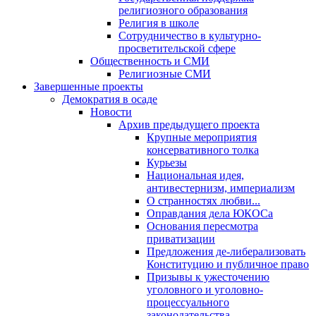
религиозного образования
Религия в школе
Сотрудничество в культурно-
просветительской сфере
Общественность и СМИ
Религиозные СМИ
Завершенные проекты
Демократия в осаде
Новости
Архив предыдущего проекта
Крупные мероприятия
консервативного толка
Курьезы
Национальная идея,
антивестернизм, империализм
О странностях любви...
Оправдания дела ЮКОСа
Основания пересмотра
приватизации
Предложения де-либерализовать
Конституцию и публичное право
Призывы к ужесточению
уголовного и уголовно-
процессуального
законодательства