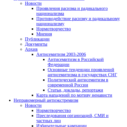
Новости
Проявления расизма и радикального
национализма
Противодействие расизму и радикальному
национализму
Нормотворчество
Мнения
Публикации
Документы
Архив
Антисемитизм 2003-2006
Антисемитизм в Российской
Федерации
Основные тенденции проявлений
антисемитизма в государствах СНГ
Политический антисемитизм в
современной России
Статьи, доклады, репортажи
Карта нападений по мотиву ненависти
Неправомерный антиэкстремизм
Новости
Нормотворчество
Преследования организаций, СМИ и
частных лиц
Избирательные кампании