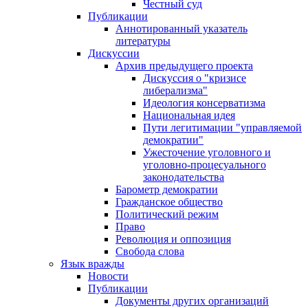
Честный суд
Публикации
Аннотированный указатель
литературы
Дискуссии
Архив предыдущего проекта
Дискуссия о "кризисе
либерализма"
Идеология консерватизма
Национальная идея
Пути легитимации "управляемой
демократии"
Ужесточение уголовного и
уголовно-процесуального
законодательства
Барометр демократии
Гражданское общество
Политический режим
Право
Революция и оппозиция
Свобода слова
Язык вражды
Новости
Публикации
Документы других организаций