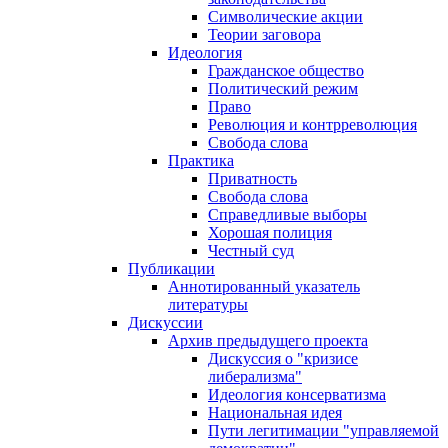
Символические акции
Теории заговора
Идеология
Гражданское общество
Политический режим
Право
Революция и контрреволюция
Свобода слова
Практика
Приватность
Свобода слова
Справедливые выборы
Хорошая полиция
Честный суд
Публикации
Аннотированный указатель
литературы
Дискуссии
Архив предыдущего проекта
Дискуссия о "кризисе
либерализма"
Идеология консерватизма
Национальная идея
Пути легитимации "управляемой