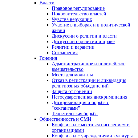
Власти
Правовое регулирование
Покровительство властей
Чувства верующих
Участие в выборах и в политической
жизни
Дискуссии о религии и власти
Дискуссии о религии и праве
Религии и карантин
Соглашения
Гонения
Административное и полицейское
вмешательство
Места для молитвы
Отказ в регистрации и ликвидация
религиозных объединений
Защита от гонений
Негосударственная дискриминация
Дискриминация и борьба с
"сектантами"
Теоретическая борьба
Общественность и СМИ
Конфликты с местным населением и
организациями
Конфликты с учреждениями культуры