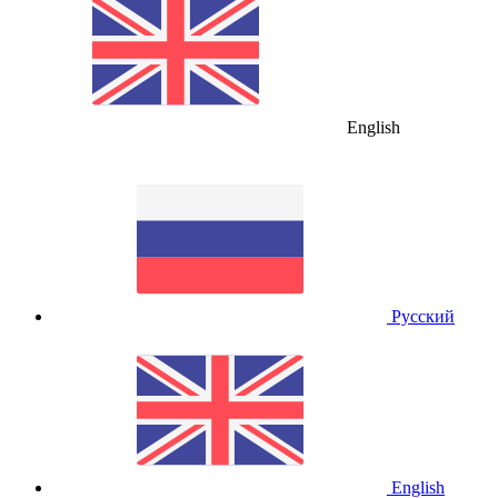
English
Русский
English