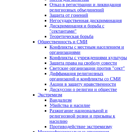
Отказ в регистрации и ликвидация
религиозных объединений
Защита от гонений
Негосударственная дискриминация
Дискриминация и борьба с
"сектантами"
Теоретическая борьба
Общественность и СМИ
Конфликты с местным населением и
организациями
Конфликты с учреждениями культуры
Защита права на свободу совести
Светские организации против "сект"
Диффамация религиозных
организаций и конфликты со СМИ
Акции в защиту нравственности
Дискуссии о религии и обществе
Экстремизм
Вандализм
Убийства и насилие
Разжигание национальной и
религиозной розни и призывы к
насилию
Противодействие экстремизму
Межконфессиональные отношения