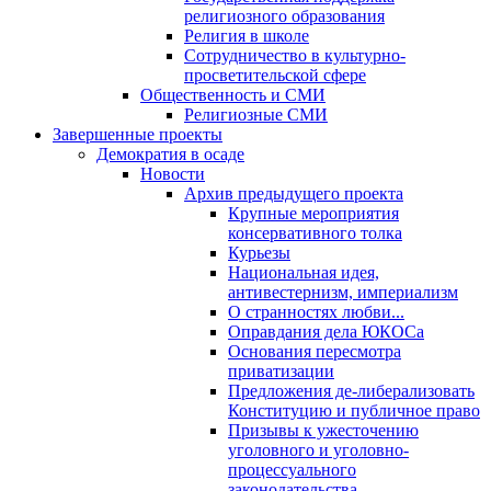
религиозного образования
Религия в школе
Сотрудничество в культурно-
просветительской сфере
Общественность и СМИ
Религиозные СМИ
Завершенные проекты
Демократия в осаде
Новости
Архив предыдущего проекта
Крупные мероприятия
консервативного толка
Курьезы
Национальная идея,
антивестернизм, империализм
О странностях любви...
Оправдания дела ЮКОСа
Основания пересмотра
приватизации
Предложения де-либерализовать
Конституцию и публичное право
Призывы к ужесточению
уголовного и уголовно-
процессуального
законодательства