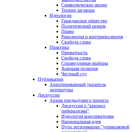
Символические акции
Теории заговора
Идеология
Гражданское общество
Политический режим
Право
Революция и контрреволюция
Свобода слова
Практика
Приватность
Свобода слова
Справедливые выборы
Хорошая полиция
Честный суд
Публикации
Аннотированный указатель
литературы
Дискуссии
Архив предыдущего проекта
Дискуссия о "кризисе
либерализма"
Идеология консерватизма
Национальная идея
Пути легитимации "управляемой