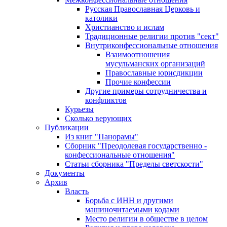
Русская Православная Церковь и
католики
Христианство и ислам
Традиционные религии против "сект"
Внутриконфессиональные отношения
Взаимоотношения
мусульманских организаций
Православные юрисдикции
Прочие конфессии
Другие примеры сотрудничества и
конфликтов
Курьезы
Сколько верующих
Публикации
Из книг "Панорамы"
Сборник "Преодолевая государственно -
конфессиональные отношения"
Статьи сборника "Пределы светскости"
Документы
Архив
Власть
Борьба с ИНН и другими
машиночитаемыми кодами
Место религии в обществе в целом