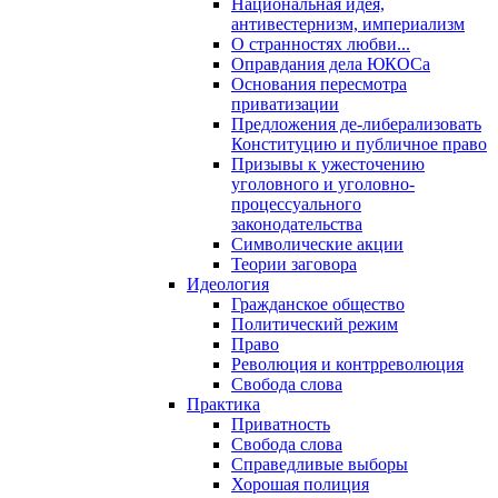
Национальная идея,
антивестернизм, империализм
О странностях любви...
Оправдания дела ЮКОСа
Основания пересмотра
приватизации
Предложения де-либерализовать
Конституцию и публичное право
Призывы к ужесточению
уголовного и уголовно-
процессуального
законодательства
Символические акции
Теории заговора
Идеология
Гражданское общество
Политический режим
Право
Революция и контрреволюция
Свобода слова
Практика
Приватность
Свобода слова
Справедливые выборы
Хорошая полиция