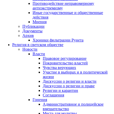
Противодействие неправомерному
антиэкстремизму
Иные государственные и общественные
действия
Мнения
Публикации
Документы
Архив
Хроники фильтрации Рунета
Религия в светском обществе
Новости
Власти
Правовое регулирование
Покровительство властей
Чувства верующих
Участие в выборах и в политической
жизни
Дискуссии о религии и власти
Дискуссии о религии и праве
Религии и карантин
Соглашения
Гонения
Административное и полицейское
вмешательство
Места для молитвы