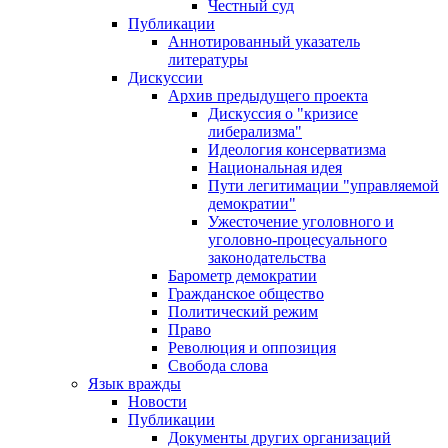
Честный суд
Публикации
Аннотированный указатель
литературы
Дискуссии
Архив предыдущего проекта
Дискуссия о "кризисе
либерализма"
Идеология консерватизма
Национальная идея
Пути легитимации "управляемой
демократии"
Ужесточение уголовного и
уголовно-процесуального
законодательства
Барометр демократии
Гражданское общество
Политический режим
Право
Революция и оппозиция
Свобода слова
Язык вражды
Новости
Публикации
Документы других организаций