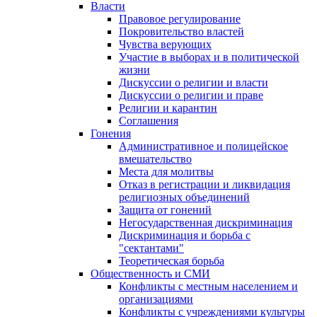
Власти
Правовое регулирование
Покровительство властей
Чувства верующих
Участие в выборах и в политической
жизни
Дискуссии о религии и власти
Дискуссии о религии и праве
Религии и карантин
Соглашения
Гонения
Административное и полицейское
вмешательство
Места для молитвы
Отказ в регистрации и ликвидация
религиозных объединений
Защита от гонений
Негосударственная дискриминация
Дискриминация и борьба с
"сектантами"
Теоретическая борьба
Общественность и СМИ
Конфликты с местным населением и
организациями
Конфликты с учреждениями культуры