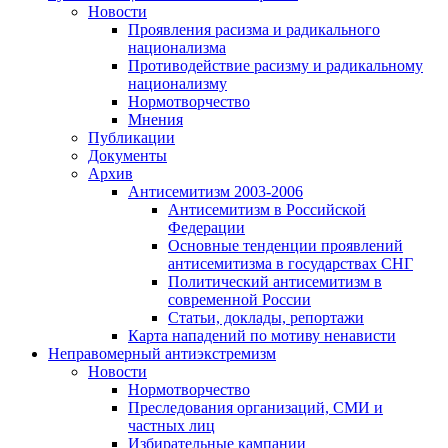
Новости
Проявления расизма и радикального
национализма
Противодействие расизму и радикальному
национализму
Нормотворчество
Мнения
Публикации
Документы
Архив
Антисемитизм 2003-2006
Антисемитизм в Российской
Федерации
Основные тенденции проявлений
антисемитизма в государствах СНГ
Политический антисемитизм в
современной России
Статьи, доклады, репортажи
Карта нападений по мотиву ненависти
Неправомерный антиэкстремизм
Новости
Нормотворчество
Преследования организаций, СМИ и
частных лиц
Избирательные кампании