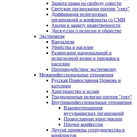
Защита права на свободу совести
Светские организации против "сект"
Диффамация религиозных
организаций и конфликты со СМИ
Акции в защиту нравственности
Дискуссии о религии и обществе
Экстремизм
Вандализм
Убийства и насилие
Разжигание национальной и
религиозной розни и призывы к
насилию
Противодействие экстремизму
Межконфессиональные отношения
Русская Православная Церковь и
католики
Христианство и ислам
Традиционные религии против "сект"
Внутриконфессиональные отношения
Взаимоотношения
мусульманских организаций
Православные юрисдикции
Прочие конфессии
Другие примеры сотрудничества и
конфликтов