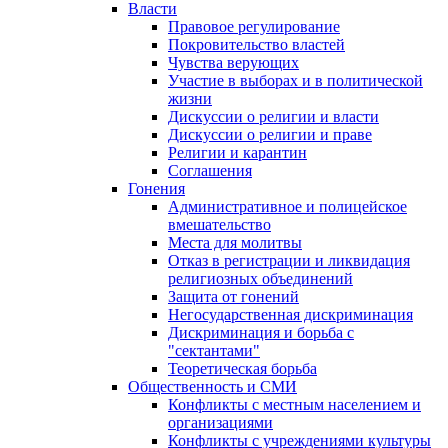
Власти
Правовое регулирование
Покровительство властей
Чувства верующих
Участие в выборах и в политической
жизни
Дискуссии о религии и власти
Дискуссии о религии и праве
Религии и карантин
Соглашения
Гонения
Административное и полицейское
вмешательство
Места для молитвы
Отказ в регистрации и ликвидация
религиозных объединений
Защита от гонений
Негосударственная дискриминация
Дискриминация и борьба с
"сектантами"
Теоретическая борьба
Общественность и СМИ
Конфликты с местным населением и
организациями
Конфликты с учреждениями культуры