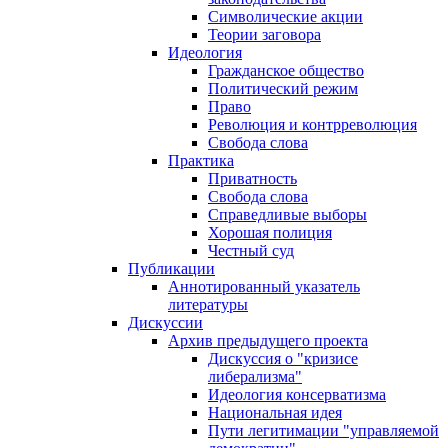
Символические акции
Теории заговора
Идеология
Гражданское общество
Политический режим
Право
Революция и контрреволюция
Свобода слова
Практика
Приватность
Свобода слова
Справедливые выборы
Хорошая полиция
Честный суд
Публикации
Аннотированный указатель
литературы
Дискуссии
Архив предыдущего проекта
Дискуссия о "кризисе
либерализма"
Идеология консерватизма
Национальная идея
Пути легитимации "управляемой