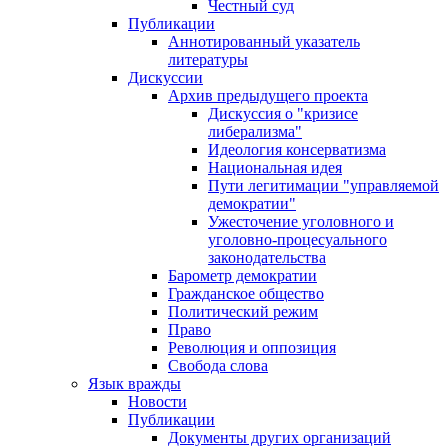
Честный суд
Публикации
Аннотированный указатель
литературы
Дискуссии
Архив предыдущего проекта
Дискуссия о "кризисе
либерализма"
Идеология консерватизма
Национальная идея
Пути легитимации "управляемой
демократии"
Ужесточение уголовного и
уголовно-процесуального
законодательства
Барометр демократии
Гражданское общество
Политический режим
Право
Революция и оппозиция
Свобода слова
Язык вражды
Новости
Публикации
Документы других организаций