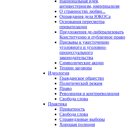
Национальная идея,
антивестернизм, империализм
О странностях любви...
Оправдания дела ЮКОСа
Основания пересмотра
приватизации
Предложения де-либерализовать
Конституцию и публичное право
Призывы к ужесточению
уголовного и уголовно-
процессуального
законодательства
Символические акции
Теории заговора
Идеология
Гражданское общество
Политический режим
Право
Революция и контрреволюция
Свобода слова
Практика
Приватность
Свобода слова
Справедливые выборы
Хорошая полиция