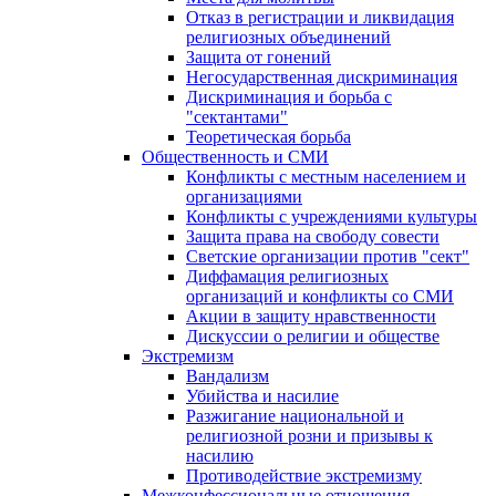
Отказ в регистрации и ликвидация
религиозных объединений
Защита от гонений
Негосударственная дискриминация
Дискриминация и борьба с
"сектантами"
Теоретическая борьба
Общественность и СМИ
Конфликты с местным населением и
организациями
Конфликты с учреждениями культуры
Защита права на свободу совести
Светские организации против "сект"
Диффамация религиозных
организаций и конфликты со СМИ
Акции в защиту нравственности
Дискуссии о религии и обществе
Экстремизм
Вандализм
Убийства и насилие
Разжигание национальной и
религиозной розни и призывы к
насилию
Противодействие экстремизму
Межконфессиональные отношения