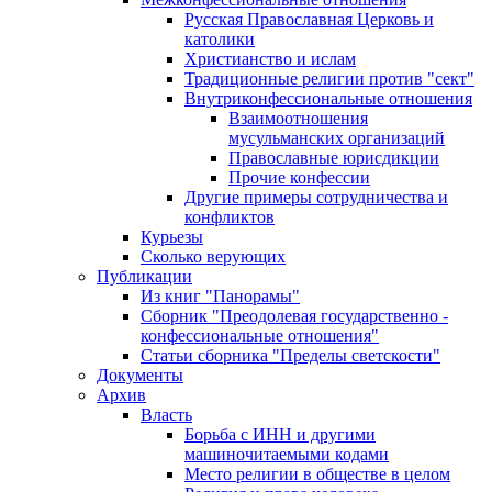
Русская Православная Церковь и
католики
Христианство и ислам
Традиционные религии против "сект"
Внутриконфессиональные отношения
Взаимоотношения
мусульманских организаций
Православные юрисдикции
Прочие конфессии
Другие примеры сотрудничества и
конфликтов
Курьезы
Сколько верующих
Публикации
Из книг "Панорамы"
Сборник "Преодолевая государственно -
конфессиональные отношения"
Статьи сборника "Пределы светскости"
Документы
Архив
Власть
Борьба с ИНН и другими
машиночитаемыми кодами
Место религии в обществе в целом