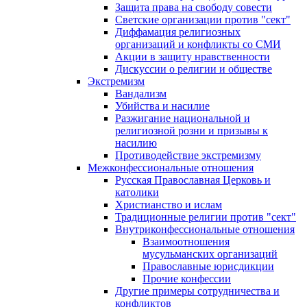
Защита права на свободу совести
Светские организации против "сект"
Диффамация религиозных
организаций и конфликты со СМИ
Акции в защиту нравственности
Дискуссии о религии и обществе
Экстремизм
Вандализм
Убийства и насилие
Разжигание национальной и
религиозной розни и призывы к
насилию
Противодействие экстремизму
Межконфессиональные отношения
Русская Православная Церковь и
католики
Христианство и ислам
Традиционные религии против "сект"
Внутриконфессиональные отношения
Взаимоотношения
мусульманских организаций
Православные юрисдикции
Прочие конфессии
Другие примеры сотрудничества и
конфликтов