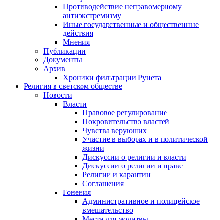
Противодействие неправомерному
антиэкстремизму
Иные государственные и общественные
действия
Мнения
Публикации
Документы
Архив
Хроники фильтрации Рунета
Религия в светском обществе
Новости
Власти
Правовое регулирование
Покровительство властей
Чувства верующих
Участие в выборах и в политической
жизни
Дискуссии о религии и власти
Дискуссии о религии и праве
Религии и карантин
Соглашения
Гонения
Административное и полицейское
вмешательство
Места для молитвы