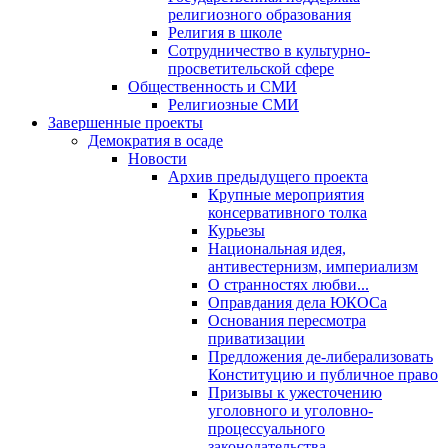
религиозного образования
Религия в школе
Сотрудничество в культурно-
просветительской сфере
Общественность и СМИ
Религиозные СМИ
Завершенные проекты
Демократия в осаде
Новости
Архив предыдущего проекта
Крупные мероприятия
консервативного толка
Курьезы
Национальная идея,
антивестернизм, империализм
О странностях любви...
Оправдания дела ЮКОСа
Основания пересмотра
приватизации
Предложения де-либерализовать
Конституцию и публичное право
Призывы к ужесточению
уголовного и уголовно-
процессуального
законодательства