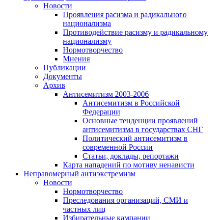
Новости
Проявления расизма и радикального
национализма
Противодействие расизму и радикальному
национализму
Нормотворчество
Мнения
Публикации
Документы
Архив
Антисемитизм 2003-2006
Антисемитизм в Российской
Федерации
Основные тенденции проявлений
антисемитизма в государствах СНГ
Политический антисемитизм в
современной России
Статьи, доклады, репортажи
Карта нападений по мотиву ненависти
Неправомерный антиэкстремизм
Новости
Нормотворчество
Преследования организаций, СМИ и
частных лиц
Избирательные кампании