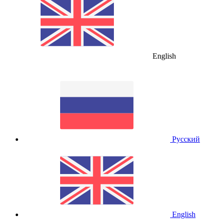
English
Русский
English