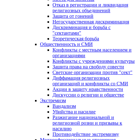
Отказ в регистрации и ликвидация
религиозных объединений
Защита от гонений
Негосударственная дискриминация
Дискриминация и борьба с
"сектантами"
Теоретическая борьба
Общественность и СМИ
Конфликты с местным населением и
организациями
Конфликты с учреждениями культуры
Защита права на свободу совести
Светские организации против "сект"
Диффамация религиозных
организаций и конфликты со СМИ
Акции в защиту нравственности
Дискуссии о религии и обществе
Экстремизм
Вандализм
Убийства и насилие
Разжигание национальной и
религиозной розни и призывы к
насилию
Противодействие экстремизму
Межконфессиональные отношения