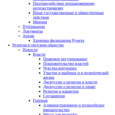
Противодействие неправомерному
антиэкстремизму
Иные государственные и общественные
действия
Мнения
Публикации
Документы
Архив
Хроники фильтрации Рунета
Религия в светском обществе
Новости
Власти
Правовое регулирование
Покровительство властей
Чувства верующих
Участие в выборах и в политической
жизни
Дискуссии о религии и власти
Дискуссии о религии и праве
Религии и карантин
Соглашения
Гонения
Административное и полицейское
вмешательство
Места для молитвы