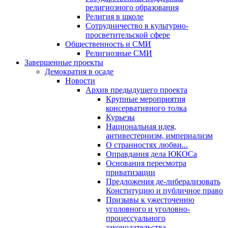
религиозного образования
Религия в школе
Сотрудничество в культурно-
просветительской сфере
Общественность и СМИ
Религиозные СМИ
Завершенные проекты
Демократия в осаде
Новости
Архив предыдущего проекта
Крупные мероприятия
консервативного толка
Курьезы
Национальная идея,
антивестернизм, империализм
О странностях любви...
Оправдания дела ЮКОСа
Основания пересмотра
приватизации
Предложения де-либерализовать
Конституцию и публичное право
Призывы к ужесточению
уголовного и уголовно-
процессуального
законодательства