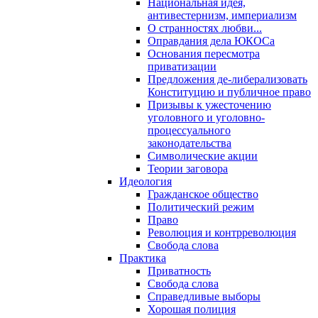
Национальная идея,
антивестернизм, империализм
О странностях любви...
Оправдания дела ЮКОСа
Основания пересмотра
приватизации
Предложения де-либерализовать
Конституцию и публичное право
Призывы к ужесточению
уголовного и уголовно-
процессуального
законодательства
Символические акции
Теории заговора
Идеология
Гражданское общество
Политический режим
Право
Революция и контрреволюция
Свобода слова
Практика
Приватность
Свобода слова
Справедливые выборы
Хорошая полиция