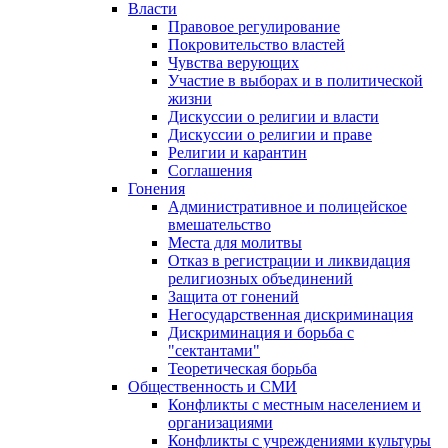
Власти
Правовое регулирование
Покровительство властей
Чувства верующих
Участие в выборах и в политической
жизни
Дискуссии о религии и власти
Дискуссии о религии и праве
Религии и карантин
Соглашения
Гонения
Административное и полицейское
вмешательство
Места для молитвы
Отказ в регистрации и ликвидация
религиозных объединений
Защита от гонений
Негосударственная дискриминация
Дискриминация и борьба с
"сектантами"
Теоретическая борьба
Общественность и СМИ
Конфликты с местным населением и
организациями
Конфликты с учреждениями культуры