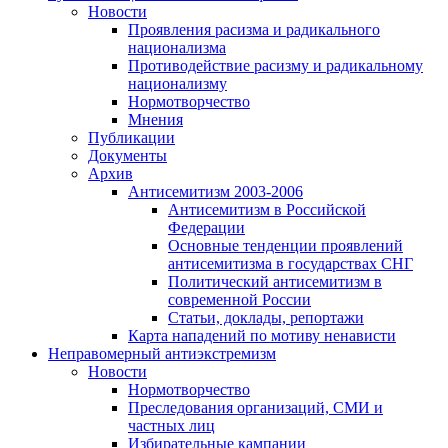
Новости
Проявления расизма и радикального
национализма
Противодействие расизму и радикальному
национализму
Нормотворчество
Мнения
Публикации
Документы
Архив
Антисемитизм 2003-2006
Антисемитизм в Российской
Федерации
Основные тенденции проявлений
антисемитизма в государствах СНГ
Политический антисемитизм в
современной России
Статьи, доклады, репортажи
Карта нападений по мотиву ненависти
Неправомерный антиэкстремизм
Новости
Нормотворчество
Преследования организаций, СМИ и
частных лиц
Избирательные кампании