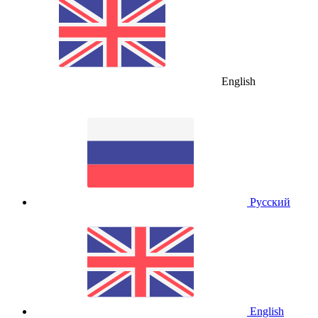
English
Русский
English