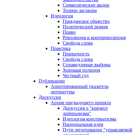
Символические акции
Теории заговора
Идеология
Гражданское общество
Политический режим
Право
Революция и контрреволюция
Свобода слова
Практика
Приватность
Свобода слова
Справедливые выборы
Хорошая полиция
Честный суд
Публикации
Аннотированный указатель
литературы
Дискуссии
Архив предыдущего проекта
Дискуссия о "кризисе
либерализма"
Идеология консерватизма
Национальная идея
Пути легитимации "управляемой