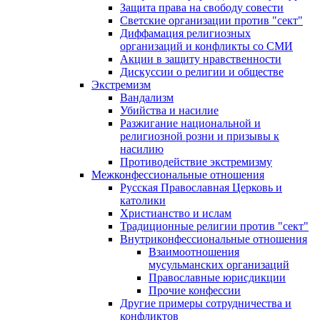
Защита права на свободу совести
Светские организации против "сект"
Диффамация религиозных
организаций и конфликты со СМИ
Акции в защиту нравственности
Дискуссии о религии и обществе
Экстремизм
Вандализм
Убийства и насилие
Разжигание национальной и
религиозной розни и призывы к
насилию
Противодействие экстремизму
Межконфессиональные отношения
Русская Православная Церковь и
католики
Христианство и ислам
Традиционные религии против "сект"
Внутриконфессиональные отношения
Взаимоотношения
мусульманских организаций
Православные юрисдикции
Прочие конфессии
Другие примеры сотрудничества и
конфликтов