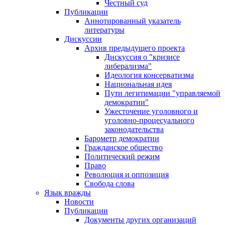
Честный суд
Публикации
Аннотированный указатель
литературы
Дискуссии
Архив предыдущего проекта
Дискуссия о "кризисе
либерализма"
Идеология консерватизма
Национальная идея
Пути легитимации "управляемой
демократии"
Ужесточение уголовного и
уголовно-процесуального
законодательства
Барометр демократии
Гражданское общество
Политический режим
Право
Революция и оппозиция
Свобода слова
Язык вражды
Новости
Публикации
Документы других организаций