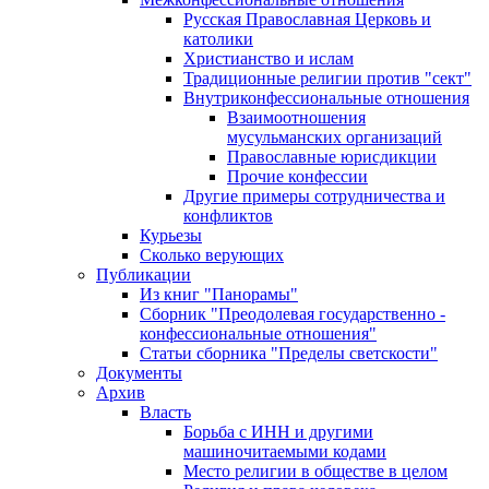
Русская Православная Церковь и
католики
Христианство и ислам
Традиционные религии против "сект"
Внутриконфессиональные отношения
Взаимоотношения
мусульманских организаций
Православные юрисдикции
Прочие конфессии
Другие примеры сотрудничества и
конфликтов
Курьезы
Сколько верующих
Публикации
Из книг "Панорамы"
Сборник "Преодолевая государственно -
конфессиональные отношения"
Статьи сборника "Пределы светскости"
Документы
Архив
Власть
Борьба с ИНН и другими
машиночитаемыми кодами
Место религии в обществе в целом